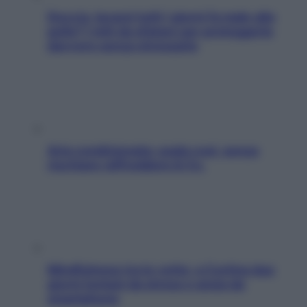
Doccia, lavarsi tutti i giorni fa male alla
pelle? I miti da sfatare per proteggerla
davvero senza stressarla
Aria condizionata: usala così, senza
rischiare raffreddore & Co.
Mindfulness tra le vette: a Cortina due
giorni lontani da stress e ansia da
smartphone