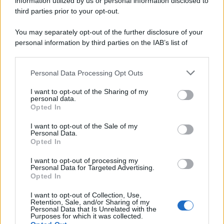
information utilized by us or personal information disclosed to
third parties prior to your opt-out.
You may separately opt-out of the further disclosure of your
personal information by third parties on the IAB’s list of
downstream participants.
Personal Data Processing Opt Outs
This information may also be disclosed by us to third parties
on the IAB’s List of Downstream Participants that may further
I want to opt-out of the Sharing of my
disclose it to other third parties.
personal data.
Opted In
Please note that this website/app uses one or more Google
services and may gather and store information including but
I want to opt-out of the Sale of my
Personal Data.
not limited to your visit or usage behaviour. You may click to
Opted In
grant or deny consent to Google and its third-party tags to
use your data for below specified purposes in below Google
I want to opt-out of processing my
consent section.
Personal Data for Targeted Advertising.
Opted In
I want to opt-out of Collection, Use,
Retention, Sale, and/or Sharing of my
Personal Data that Is Unrelated with the
Purposes for which it was collected.