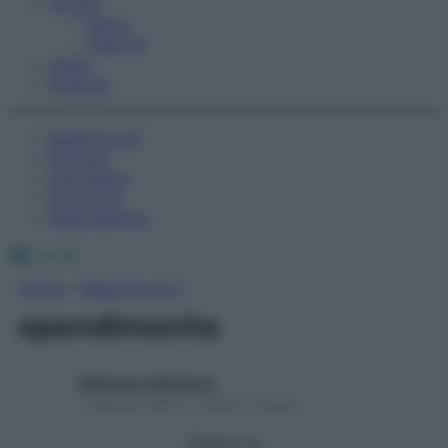
Fitness
Sport
Esercizi
Video
Podcast
Medicina AZ
Farmaci
Calcolatori
Oroscopo
Abbonamenti
Facebook
X
Instagram
Home
»
Medicina A-Z
ependimocita
Redazione Starbene
1 Gennaio 2025 – Lettura 1 minuto
Seguici su