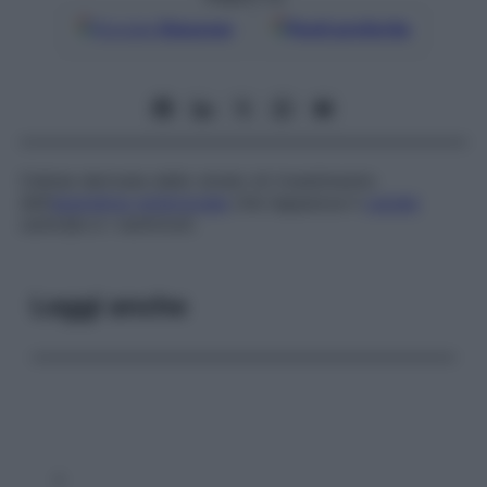
Google
Discover
Fonti preferite
Cellula derivata dallo strato di rivestimento
dell’
ependima
embrionale
che tappezza il
canale
centrale e i ventricoli.
Leggi anche