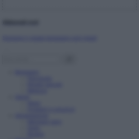
Abbonati ora!
Starbene ti regala benessere ogni mese!
Benessere
Psicologia
Rimedi naturali
Bellezza
Salute
News
Problemi e soluzioni
Alimentazione
Mangiare sano
Diete
Ricette