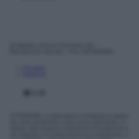
© Belpietro Edizioni Periodiche SRL –
Riproduzione riservata – P.Iva 13673600964
Chi siamo
Pubblicità
Facebook
X
Instagram
ATTENZIONE: Le informazioni contenute in questo
sito sono presentate a solo scopo informativo, in
nessun caso possono costituire la formulazione di
una diagnosi o la prescrizione di un trattamento, e