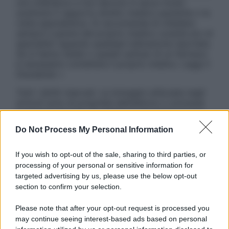
non intendono e non devono in alcun modo
sostituire il rapporto diretto medico-paziente o la
visita specialistica. Si raccomanda di chiedere
sempre il parere del proprio medico curante e/o di
specialisti riguardo qualsiasi indicazione riportata.
Se si hanno dubbi o quesiti sull’uso di un farmaco
è necessario contattare il proprio medico. Leggi il
Disclaimer »
Tutti i diritti riservati. Le immagini utilizzate negli
articoli sono di proprietà dell’editore o concesse
in licenza per l’uso. È vietata la riproduzione non
autorizzata.
Do Not Process My Personal Information
If you wish to opt-out of the sale, sharing to third parties, or
processing of your personal or sensitive information for
Informativa
targeted advertising by us, please use the below opt-out
Privacy Policy
section to confirm your selection.
Cookie Policy
Note Legali
Please note that after your opt-out request is processed you
Preferenze Privacy
may continue seeing interest-based ads based on personal