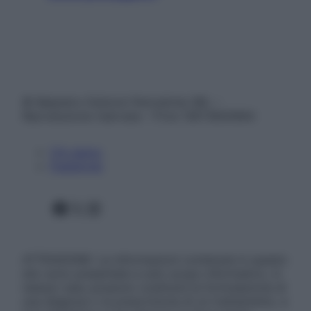
© Belpietro Edizioni Periodiche SRL –
Riproduzione riservata – P.Iva 13673600964
Chi siamo
Pubblicità
Facebook
X
Instagram
ATTENZIONE: Le informazioni contenute in questo
sito sono presentate a solo scopo informativo, in
nessun caso possono costituire la formulazione di
una diagnosi o la prescrizione di un trattamento, e