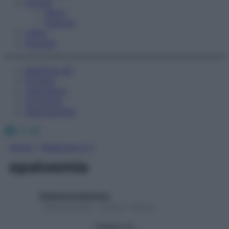
Fitness
Sport
Esercizi
Video
Podcast
Medicina AZ
Farmaci
Calcolatori
Oroscopo
Abbonamenti
Facebook
X
Instagram
Home
»
Medicina A-Z
epatoemia
Redazione Starbene
1 Gennaio 2025 – Lettura 1 minuto
Seguici su