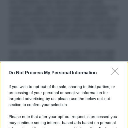
non intendono e non devono in alcun modo
sostituire il rapporto diretto medico-paziente o la
visita specialistica. Si raccomanda di chiedere
sempre il parere del proprio medico curante e/o di
specialisti riguardo qualsiasi indicazione riportata.
Se si hanno dubbi o quesiti sull’uso di un farmaco
è necessario contattare il proprio medico. Leggi il
Disclaimer »
Tutti i diritti riservati. Le immagini utilizzate negli
articoli sono di proprietà dell’editore o concesse
in licenza per l’uso. È vietata la riproduzione non
autorizzata.
Do Not Process My Personal Information
If you wish to opt-out of the sale, sharing to third parties, or
processing of your personal or sensitive information for
Informativa
targeted advertising by us, please use the below opt-out
Privacy Policy
section to confirm your selection.
Cookie Policy
Note Legali
Please note that after your opt-out request is processed you
Preferenze Privacy
may continue seeing interest-based ads based on personal