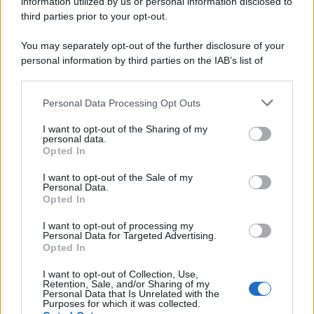
information utilized by us or personal information disclosed to
third parties prior to your opt-out.
You may separately opt-out of the further disclosure of your
personal information by third parties on the IAB’s list of
downstream participants.
Personal Data Processing Opt Outs
This information may also be disclosed by us to third parties
on the IAB’s List of Downstream Participants that may further
I want to opt-out of the Sharing of my
disclose it to other third parties.
personal data.
Opted In
Please note that this website/app uses one or more Google
services and may gather and store information including but
I want to opt-out of the Sale of my
Personal Data.
not limited to your visit or usage behaviour. You may click to
Opted In
grant or deny consent to Google and its third-party tags to
use your data for below specified purposes in below Google
I want to opt-out of processing my
consent section.
Personal Data for Targeted Advertising.
Opted In
I want to opt-out of Collection, Use,
Retention, Sale, and/or Sharing of my
Personal Data that Is Unrelated with the
Purposes for which it was collected.