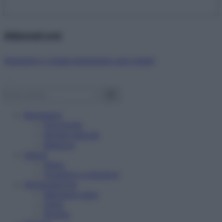
Abbonati ora!
Starbene ti regala benessere ogni mese!
Benessere
Psicologia
Rimedi naturali
Bellezza
Salute
News
Problemi e soluzioni
Alimentazione
Mangiare sano
Diete
Ricette