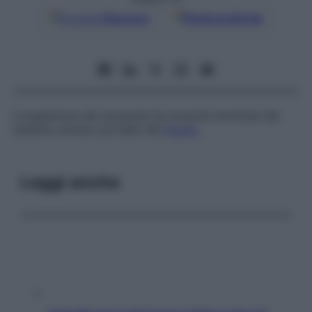
Google
Discover
Fonti preferite
Congestione dei sinusoidi (le branche terminali del
sistema venoso portale) del
fegato
.
Leggi anche