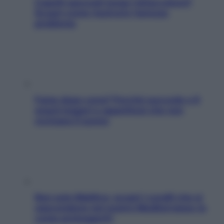
Capelli spezzati lungo l’attaccatura?
Scopri come risolvere l’annoso
problema
Fame dopo cena? Perché succede e 6
snack leggeri e appetitosi che non
rovinano il sonno
Non solo Maldive: scopri i coralli che si
nascondono nel nostro Mediterraneo (e
come proteggerli)