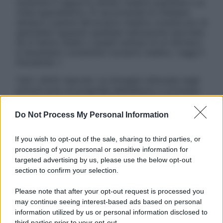
sostituire il rapporto diretto medico-paziente o la
visita specialistica. Si raccomanda di chiedere
sempre il parere del proprio medico curante e/o di
specialisti riguardo qualsiasi indicazione riportata.
Se si hanno dubbi o quesiti sull’uso di un farmaco
è necessario contattare il proprio medico. Leggi il
Disclaimer »
Tutti i diritti riservati. Le immagini utilizzate negli
articoli sono di proprietà dell’editore o concesse
in licenza per l’uso. È vietata la riproduzione non
autorizzata.
Do Not Process My Personal Information
If you wish to opt-out of the sale, sharing to third parties, or
processing of your personal or sensitive information for
Informativa
targeted advertising by us, please use the below opt-out
Privacy Policy
section to confirm your selection.
Cookie Policy
Note Legali
Please note that after your opt-out request is processed you
Preferenze Privacy
may continue seeing interest-based ads based on personal
information utilized by us or personal information disclosed to
third parties prior to your opt-out.