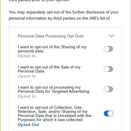
You may separately opt-out of the further disclosure of your
personal information by third parties on the IAB’s list of
downstream participants.
Personal Data Processing Opt Outs
This information may also be disclosed by us to third parties
on the IAB’s List of Downstream Participants that may further
I want to opt-out of the Sharing of my
disclose it to other third parties.
personal data.
Opted In
Please note that this website/app uses one or more Google
services and may gather and store information including but
I want to opt-out of the Sale of my
Personal Data.
not limited to your visit or usage behaviour. You may click to
Opted In
grant or deny consent to Google and its third-party tags to
use your data for below specified purposes in below Google
I want to opt-out of processing my
consent section.
Personal Data for Targeted Advertising.
Opted In
I want to opt-out of Collection, Use,
Retention, Sale, and/or Sharing of my
Personal Data that Is Unrelated with the
Purposes for which it was collected.
Opted Out