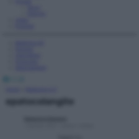
Fitness
Sport
Esercizi
Video
Podcast
Medicina AZ
Farmaci
Calcolatori
Oroscopo
Abbonamenti
Facebook
X
Instagram
Home
»
Medicina A-Z
epatocolangite
Redazione Starbene
1 Gennaio 2025 – Lettura 1 minuto
Seguici su