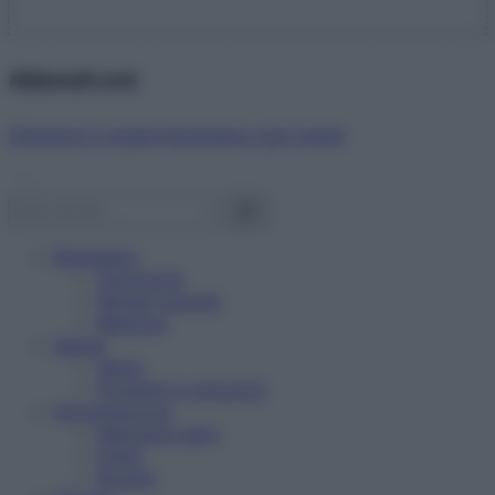
Abbonati ora!
Starbene ti regala benessere ogni mese!
Benessere
Psicologia
Rimedi naturali
Bellezza
Salute
News
Problemi e soluzioni
Alimentazione
Mangiare sano
Diete
Ricette