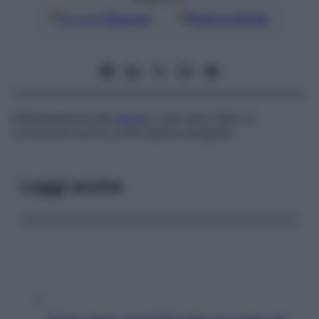
Google
Discover
Fonti preferite
Infiammazione del
fegato
e dei dotti biliari. È
conosciuta anche come
epatocolangeite
.
Leggi anche