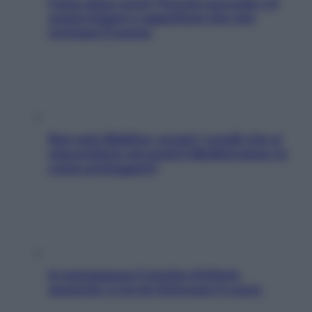
Fame dopo cena? Perché succede e 6
snack leggeri e appetitosi che non
rovinano il sonno
Non solo Maldive: scopri i coralli che si
nascondono nel nostro Mediterraneo (e
come proteggerli)
In menopausa il rischio d’infarto
aumenta: è ora di rinforzare il cuore