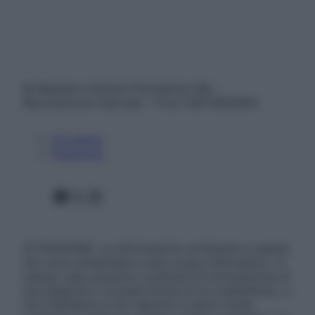
© Belpietro Edizioni Periodiche SRL –
Riproduzione riservata – P.Iva 13673600964
Chi siamo
Pubblicità
Facebook
X
Instagram
ATTENZIONE: Le informazioni contenute in questo
sito sono presentate a solo scopo informativo, in
nessun caso possono costituire la formulazione di
una diagnosi o la prescrizione di un trattamento, e
non intendono e non devono in alcun modo