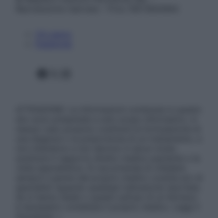
Riproduzione riservata – P.Iva 13673600964
Chi siamo
Pubblicità
Facebook
X
Instagram
ATTENZIONE: Le informazioni contenute in questo
sito sono presentate a solo scopo informativo, in
nessun caso possono costituire la formulazione di
una diagnosi o la prescrizione di un trattamento, e
non intendono e non devono in alcun modo
sostituire il rapporto diretto medico-paziente o la
visita specialistica. Si raccomanda di chiedere
sempre il parere del proprio medico curante e/o di
specialisti riguardo qualsiasi indicazione riportata.
Se si hanno dubbi o quesiti sull’uso di un farmaco
è necessario contattare il proprio medico. Leggi il
Disclaimer »