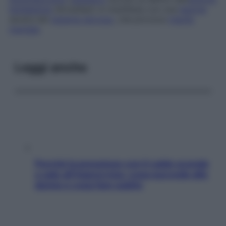
fenilalanina
idrossilasi) si manifesta con una
lesione
severa del
sistema nervoso
, che provoca
ritardo
mentale
.
Leggi anche
Perché la pressione con il caldo scende
e sale all’improvviso: cosa succede alle
donne e cosa fare subito