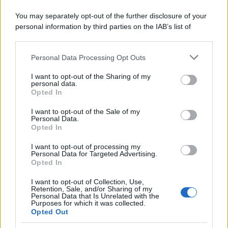
You may separately opt-out of the further disclosure of your
personal information by third parties on the IAB’s list of
downstream participants.
Personal Data Processing Opt Outs
This information may also be disclosed by us to third parties
on the IAB’s List of Downstream Participants that may further
I want to opt-out of the Sharing of my
disclose it to other third parties.
personal data.
Opted In
Please note that this website/app uses one or more Google
services and may gather and store information including but
I want to opt-out of the Sale of my
Personal Data.
not limited to your visit or usage behaviour. You may click to
Opted In
grant or deny consent to Google and its third-party tags to
use your data for below specified purposes in below Google
I want to opt-out of processing my
consent section.
Personal Data for Targeted Advertising.
Opted In
I want to opt-out of Collection, Use,
Retention, Sale, and/or Sharing of my
Personal Data that Is Unrelated with the
Purposes for which it was collected.
Opted Out