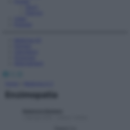
Fitness
Sport
Esercizi
Video
Podcast
Medicina AZ
Farmaci
Calcolatori
Oroscopo
Abbonamenti
Facebook
X
Instagram
Home
»
Medicina A-Z
Enzimopatia
Redazione Starbene
1 Gennaio 2025 – Lettura 1 minuto
Seguici su