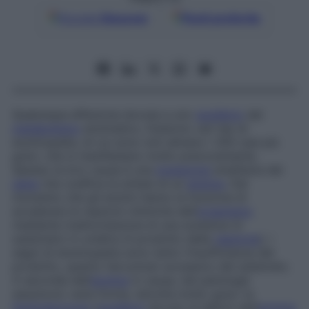
Google
Discover
Fonti preferite
Qualunque affezione dovuta a uno
squilibrio
del
metabolismo
enzimatico. Esistono vari tipi di
enzimopatie, di cui sono noti almeno i 200 casi più
gravi, che si manifestano molto precocemente.
Spesso la loro causa è una
mutazione
ereditaria del
gene
che codifica la sintesi di un
enzima
. Dal
momento che gli enzimi hanno la funzione di
accelerare le reazioni chimiche dell’
organismo
mediante trasformazione di una sostanza (il
substrato) in un’altra (il prodotto della
reazione
), i
segni di enzimopatia sono tanto l’insufficienza del
prodotto, quanto l’accumulo eccessivo del substrato.
A seconda dell’
enzima
in causa, tali patologie
assumono varie forme, talvolta molto gravi: la
fenilchetonuria
(
squilibrio
dovuto al deficit dell’
enzima