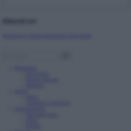
Abbonati ora!
Starbene ti regala benessere ogni mese!
Benessere
Psicologia
Rimedi naturali
Bellezza
Salute
News
Problemi e soluzioni
Alimentazione
Mangiare sano
Diete
Ricette