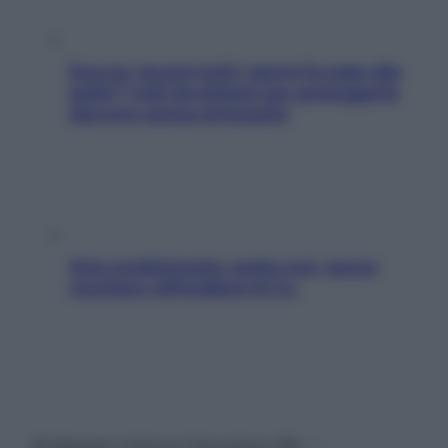
Doccia, lavarsi tutti i giorni fa male alla
pelle? I miti da sfatare per proteggerla
davvero senza stressarla
Aria condizionata: usala così, senza
rischiare raffreddore & Co.
© Belpietro Edizioni Periodiche SRL –