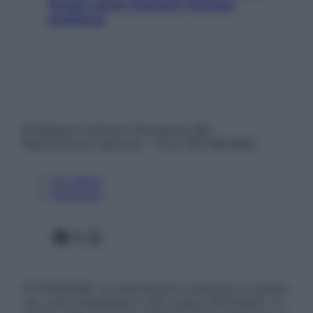
Scopri come risolvere l’annoso
problema
© Belpietro Edizioni Periodiche SRL –
Riproduzione riservata – P.Iva 13673600964
Chi siamo
Pubblicità
Facebook
X
Instagram
ATTENZIONE: Le informazioni contenute in questo
sito sono presentate a solo scopo informativo, in