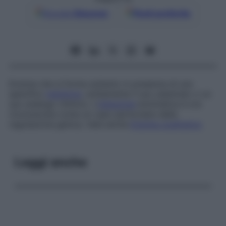
Google
Discover
Fonti preferite
Enzima che si forma soltanto in presenza di uno
specifico
induttore
, solitamente il suo substrato o un
suo analogo chimico. L’
induzione
enzimatica è ora
riconosciuta come un caso particolare della
regolazione genica. Vedi anche
Enzima costitutivo
Leggi anche