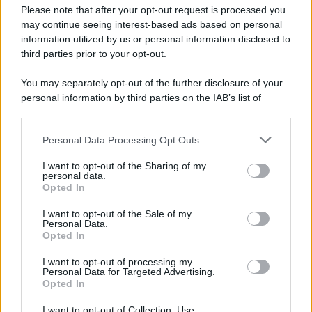
Preferenze Privacy
Please note that after your opt-out request is processed you
may continue seeing interest-based ads based on personal
information utilized by us or personal information disclosed to
third parties prior to your opt-out.
You may separately opt-out of the further disclosure of your
personal information by third parties on the IAB’s list of
downstream participants.
Personal Data Processing Opt Outs
This information may also be disclosed by us to third parties
on the IAB’s List of Downstream Participants that may further
I want to opt-out of the Sharing of my
disclose it to other third parties.
personal data.
Opted In
Please note that this website/app uses one or more Google
services and may gather and store information including but
I want to opt-out of the Sale of my
Personal Data.
not limited to your visit or usage behaviour. You may click to
Opted In
grant or deny consent to Google and its third-party tags to
use your data for below specified purposes in below Google
I want to opt-out of processing my
consent section.
Personal Data for Targeted Advertising.
Opted In
I want to opt-out of Collection, Use,