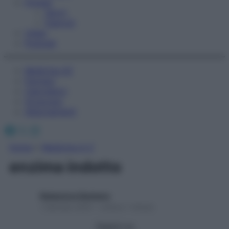
Fitness
Sport
Esercizi
Video
Podcast
Medicina AZ
Farmaci
Calcolatori
Oroscopo
Abbonamenti
Facebook
X
Instagram
Home
»
Medicina A-Z
enzima indotto
Redazione Starbene
1 Gennaio 2025 – Lettura 1 minuto
Seguici su