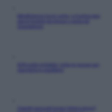
Mindfulness tra le vette: a Cortina due
giorni lontani da stress e ansia da
smartphone
SOS pelle irritabile: tutte le mosse per
riportarla in equilibrio
Capelli spezzati lungo l’attaccatura?