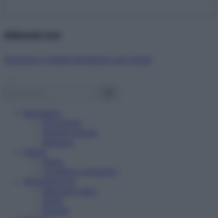
Abbonati ora!
Starbene ti regala benessere ogni mese!
Benessere
Psicologia
Rimedi naturali
Bellezza
Salute
News
Problemi e soluzioni
Alimentazione
Mangiare sano
Diete
Ricette