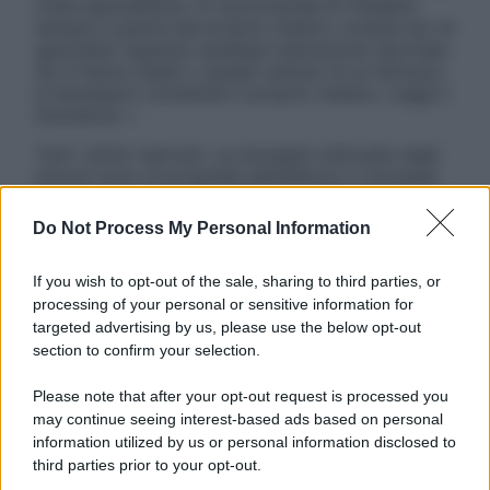
visita specialistica. Si raccomanda di chiedere
sempre il parere del proprio medico curante e/o di
specialisti riguardo qualsiasi indicazione riportata.
Se si hanno dubbi o quesiti sull’uso di un farmaco
è necessario contattare il proprio medico. Leggi il
Disclaimer »
Tutti i diritti riservati. Le immagini utilizzate negli
articoli sono di proprietà dell’editore o concesse
in licenza per l’uso. È vietata la riproduzione non
autorizzata.
Do Not Process My Personal Information
If you wish to opt-out of the sale, sharing to third parties, or
processing of your personal or sensitive information for
Informativa
targeted advertising by us, please use the below opt-out
Privacy Policy
section to confirm your selection.
Cookie Policy
Note Legali
Please note that after your opt-out request is processed you
Preferenze Privacy
may continue seeing interest-based ads based on personal
information utilized by us or personal information disclosed to
third parties prior to your opt-out.