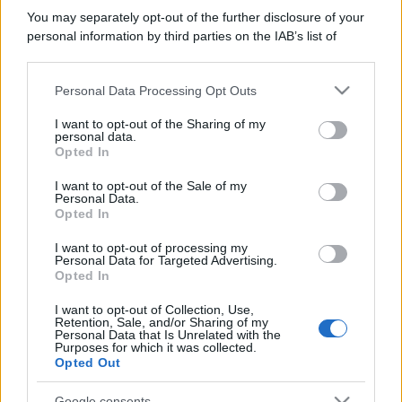
You may separately opt-out of the further disclosure of your
personal information by third parties on the IAB’s list of
downstream participants.
Personal Data Processing Opt Outs
This information may also be disclosed by us to third parties
on the IAB’s List of Downstream Participants that may further
I want to opt-out of the Sharing of my
disclose it to other third parties.
personal data.
Opted In
Please note that this website/app uses one or more Google
services and may gather and store information including but
I want to opt-out of the Sale of my
Personal Data.
not limited to your visit or usage behaviour. You may click to
Opted In
grant or deny consent to Google and its third-party tags to
use your data for below specified purposes in below Google
I want to opt-out of processing my
consent section.
Personal Data for Targeted Advertising.
Opted In
I want to opt-out of Collection, Use,
Retention, Sale, and/or Sharing of my
Personal Data that Is Unrelated with the
Purposes for which it was collected.
Opted Out
Google consents