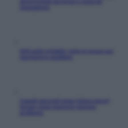
giorni lontani da stress e ansia da
smartphone
SOS pelle irritabile: tutte le mosse per
riportarla in equilibrio
Capelli spezzati lungo l’attaccatura?
Scopri come risolvere l’annoso
problema