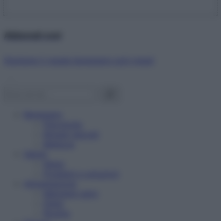
Abbonati ora!
Starbene ti regala benessere ogni mese!
Benessere
Psicologia
Rimedi naturali
Bellezza
Salute
News
Problemi e soluzioni
Alimentazione
Mangiare sano
Diete
Ricette