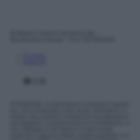
© Belpietro Edizioni Periodiche SRL –
Riproduzione riservata – P.Iva 13673600964
Chi siamo
Pubblicità
Facebook
X
Instagram
ATTENZIONE: Le informazioni contenute in questo
sito sono presentate a solo scopo informativo, in
nessun caso possono costituire la formulazione di
una diagnosi o la prescrizione di un trattamento, e
non intendono e non devono in alcun modo
sostituire il rapporto diretto medico-paziente o la