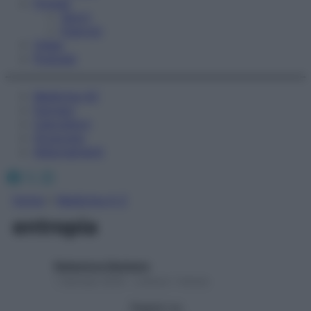
Fitness
Sport
Esercizi
Video
Podcast
Medicina AZ
Farmaci
Calcolatori
Oroscopo
Abbonamenti
Facebook
X
Instagram
Home
»
Medicina A-Z
entropia
Redazione Starbene
1 Gennaio 2025 – Lettura 1 minuto
Seguici su