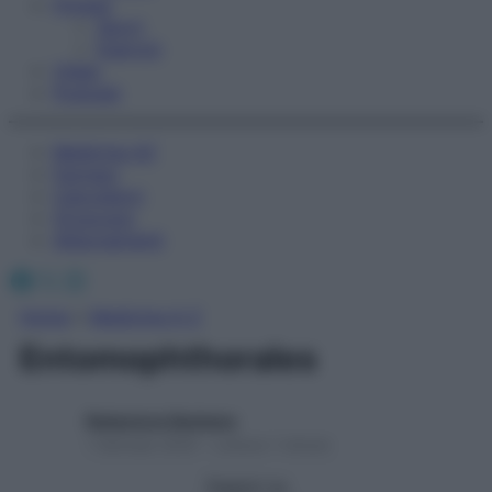
Fitness
Sport
Esercizi
Video
Podcast
Medicina AZ
Farmaci
Calcolatori
Oroscopo
Abbonamenti
Facebook
X
Instagram
Home
»
Medicina A-Z
Entomophthorales
Redazione Starbene
1 Gennaio 2025 – Lettura 1 minuto
Seguici su