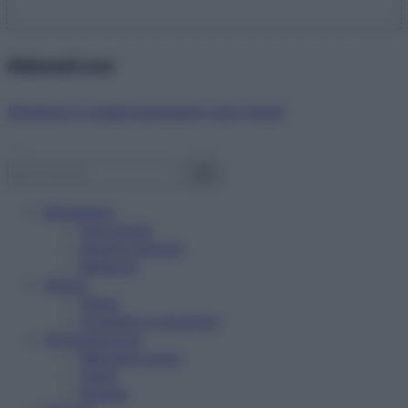
Abbonati ora!
Starbene ti regala benessere ogni mese!
Benessere
Psicologia
Rimedi naturali
Bellezza
Salute
News
Problemi e soluzioni
Alimentazione
Mangiare sano
Diete
Ricette