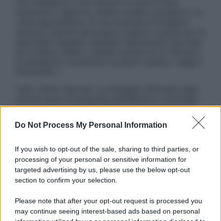
non intendono e non devono in alcun modo
sostituire il rapporto diretto medico-paziente o la
visita specialistica. Si raccomanda di chiedere
sempre il parere del proprio medico curante e/o di
specialisti riguardo qualsiasi indicazione riportata.
Se si hanno dubbi o quesiti sull’uso di un farmaco
è necessario contattare il proprio medico. Leggi il
Disclaimer »
Tutti i diritti riservati. Le immagini utilizzate negli
articoli sono di proprietà dell’editore o concesse
in licenza per l’uso. È vietata la riproduzione non
autorizzata.
Do Not Process My Personal Information
If you wish to opt-out of the sale, sharing to third parties, or
processing of your personal or sensitive information for
Informativa
targeted advertising by us, please use the below opt-out
Privacy Policy
section to confirm your selection.
Cookie Policy
Note Legali
Please note that after your opt-out request is processed you
Preferenze Privacy
may continue seeing interest-based ads based on personal