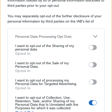
information utilized by us or personal information disclosed to
third parties prior to your opt-out.
You may separately opt-out of the further disclosure of your
personal information by third parties on the IAB’s list of
downstream participants.
Personal Data Processing Opt Outs
This information may also be disclosed by us to third parties
on the IAB’s List of Downstream Participants that may further
I want to opt-out of the Sharing of my
disclose it to other third parties.
personal data.
Opted In
Please note that this website/app uses one or more Google
services and may gather and store information including but
I want to opt-out of the Sale of my
Personal Data.
not limited to your visit or usage behaviour. You may click to
Opted In
grant or deny consent to Google and its third-party tags to
use your data for below specified purposes in below Google
I want to opt-out of processing my
consent section.
Personal Data for Targeted Advertising.
Opted In
I want to opt-out of Collection, Use,
Retention, Sale, and/or Sharing of my
Personal Data that Is Unrelated with the
Purposes for which it was collected.