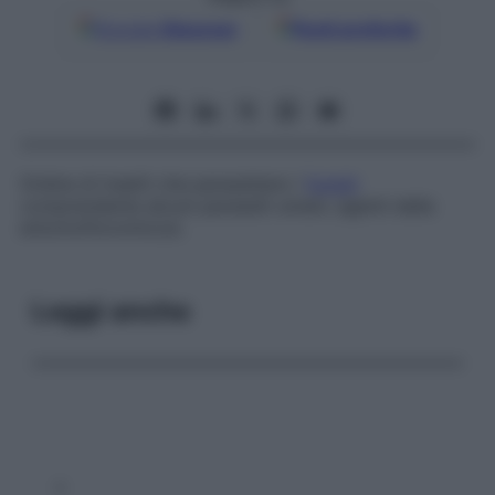
Google
Discover
Fonti preferite
Ordine di insetti che parassitano i
funghi
comprendente alcuni parassiti umani, agenti della
entomoftoromicosi.
Leggi anche