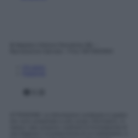
© Belpietro Edizioni Periodiche SRL –
Riproduzione riservata – P.Iva 13673600964
Chi siamo
Pubblicità
Facebook
X
Instagram
ATTENZIONE: Le informazioni contenute in questo
sito sono presentate a solo scopo informativo, in
nessun caso possono costituire la formulazione di
una diagnosi o la prescrizione di un trattamento, e