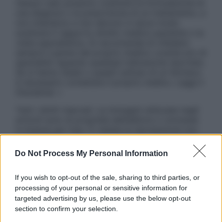
nessun caso possono costituire la formulazione di
una diagnosi o la prescrizione di un trattamento, e
non intendono e non devono in alcun modo
sostituire il rapporto diretto medico-paziente o la
visita specialistica. Si raccomanda di chiedere
sempre il parere del proprio medico curante e/o di
specialisti riguardo qualsiasi indicazione riportata.
Se si hanno dubbi o quesiti sull’uso di un farmaco
è necessario contattare il proprio medico. Leggi il
Disclaimer »
Tutti i diritti riservati. Le immagini utilizzate negli
articoli sono di proprietà dell’editore o concesse
in licenza per l’uso. È vietata la riproduzione non
autorizzata.
Do Not Process My Personal Information
If you wish to opt-out of the sale, sharing to third parties, or
Informativa
processing of your personal or sensitive information for
Privacy Policy
targeted advertising by us, please use the below opt-out
Cookie Policy
section to confirm your selection.
Note Legali