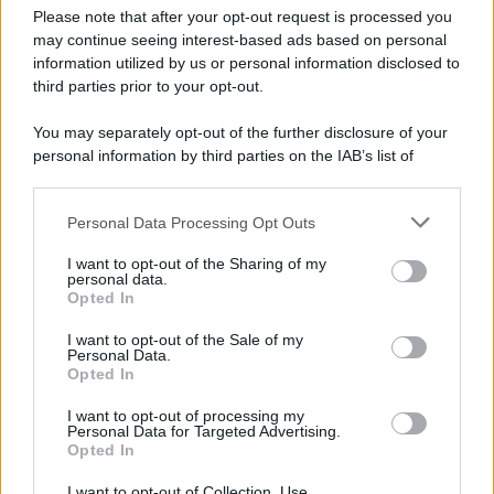
Preferenze Privacy
Please note that after your opt-out request is processed you
may continue seeing interest-based ads based on personal
information utilized by us or personal information disclosed to
third parties prior to your opt-out.
You may separately opt-out of the further disclosure of your
personal information by third parties on the IAB’s list of
downstream participants.
Personal Data Processing Opt Outs
This information may also be disclosed by us to third parties
on the IAB’s List of Downstream Participants that may further
I want to opt-out of the Sharing of my
disclose it to other third parties.
personal data.
Opted In
Please note that this website/app uses one or more Google
services and may gather and store information including but
I want to opt-out of the Sale of my
Personal Data.
not limited to your visit or usage behaviour. You may click to
Opted In
grant or deny consent to Google and its third-party tags to
use your data for below specified purposes in below Google
I want to opt-out of processing my
consent section.
Personal Data for Targeted Advertising.
Opted In
I want to opt-out of Collection, Use,