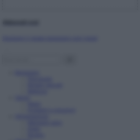
Abbonati ora!
Starbene ti regala benessere ogni mese!
Benessere
Psicologia
Rimedi naturali
Bellezza
Salute
News
Problemi e soluzioni
Alimentazione
Mangiare sano
Diete
Ricette