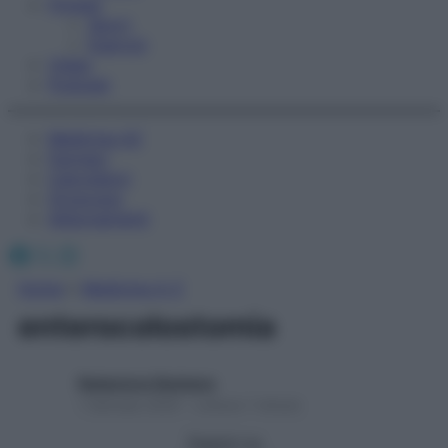
Fitness
Sport
Esercizi
Video
Podcast
Medicina AZ
Farmaci
Calcolatori
Oroscopo
Abbonamenti
Facebook
X
Instagram
Home
»
Medicina A-Z
enterocolostomia
Redazione Starbene
1 Gennaio 2025 – Lettura 1 minuto
Seguici su