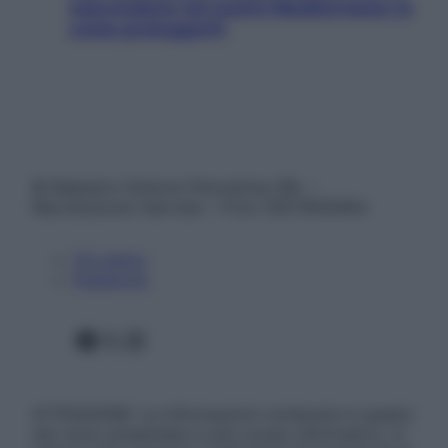
nascondono nel nostro Mediterraneo (e
come proteggerli)
© Belpietro Edizioni Periodiche SRL –
Riproduzione riservata – P.Iva 13673600964
Chi siamo
Pubblicità
Facebook
X
Instagram
ATTENZIONE: Le informazioni contenute in questo
sito sono presentate a solo scopo informativo, in