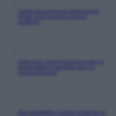
Capelli spezzati lungo l’attaccatura?
Scopri come risolvere l’annoso
problema
Fame dopo cena? Perché succede e 6
snack leggeri e appetitosi che non
rovinano il sonno
Non solo Maldive: scopri i coralli che si