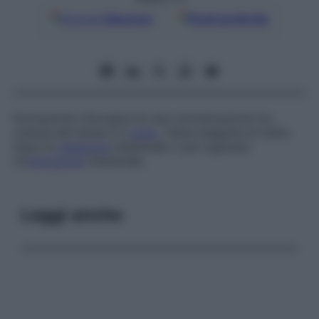
Google
Discover
Fonti preferite
Formazione chirurgica di una comunicazione tra
un’ansa del tenue e il
colon
. Viene eseguita di solito
dopo la
resezione
intestinale o per superare
un’
ostruzione
intestinale.
Leggi anche