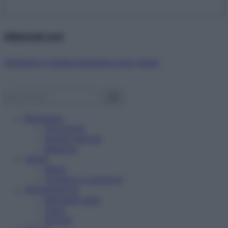
Abbonati ora!
Starbene ti regala benessere ogni mese!
Benessere
Psicologia
Rimedi naturali
Bellezza
Salute
News
Problemi e soluzioni
Alimentazione
Mangiare sano
Diete
Ricette