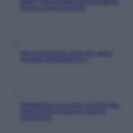
pelle? I miti da sfatare per proteggerla
davvero senza stressarla
Aria condizionata: usala così, senza
rischiare raffreddore & Co.
Mindfulness tra le vette: a Cortina due
giorni lontani da stress e ansia da
smartphone