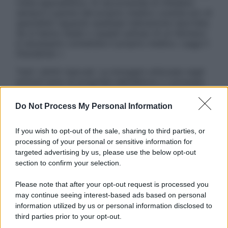
visita specialistica. Si raccomanda di chiedere
sempre il parere del proprio medico curante e/o di
specialisti riguardo qualsiasi indicazione riportata.
Se si hanno dubbi o quesiti sull’uso di un farmaco
è necessario contattare il proprio medico. Leggi il
Disclaimer »
Tutti i diritti riservati. Le immagini utilizzate negli
articoli sono di proprietà dell’editore o concesse
in licenza per l’uso. È vietata la riproduzione non
autorizzata.
Do Not Process My Personal Information
If you wish to opt-out of the sale, sharing to third parties, or
processing of your personal or sensitive information for
Informativa
targeted advertising by us, please use the below opt-out
Privacy Policy
section to confirm your selection.
Cookie Policy
Note Legali
Please note that after your opt-out request is processed you
Preferenze Privacy
may continue seeing interest-based ads based on personal
information utilized by us or personal information disclosed to
third parties prior to your opt-out.