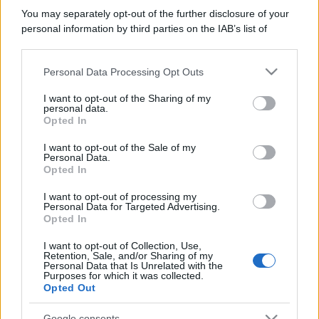
You may separately opt-out of the further disclosure of your
personal information by third parties on the IAB’s list of
downstream participants.
Personal Data Processing Opt Outs
This information may also be disclosed by us to third parties
on the IAB’s List of Downstream Participants that may further
I want to opt-out of the Sharing of my
disclose it to other third parties.
personal data.
Opted In
Please note that this website/app uses one or more Google
services and may gather and store information including but
I want to opt-out of the Sale of my
Personal Data.
not limited to your visit or usage behaviour. You may click to
Opted In
grant or deny consent to Google and its third-party tags to
use your data for below specified purposes in below Google
I want to opt-out of processing my
consent section.
Personal Data for Targeted Advertising.
Opted In
I want to opt-out of Collection, Use,
Retention, Sale, and/or Sharing of my
Personal Data that Is Unrelated with the
Purposes for which it was collected.
Opted Out
Google consents