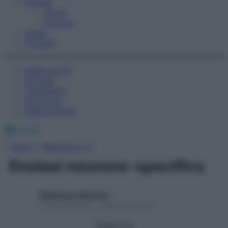
Fitness
Sport
Esercizi
Video
Podcast
Medicina AZ
Farmaci
Calcolatori
Oroscopo
Abbonamenti
Facebook
X
Instagram
Home
»
Medicina A-Z
Enolasi neurone-specifica
Redazione Starbene
1 Gennaio 2025 – Lettura 1 minuto
Seguici su