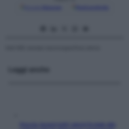
Google
Discover
Fonti preferite
Vedi NSE (enolasi neuronospecifica) sierica
Leggi anche
Doccia, lavarsi tutti i giorni fa male alla