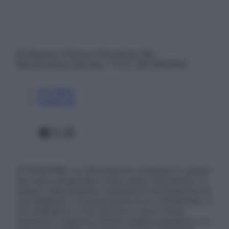
© Belpietro Edizioni Periodiche SRL –
Riproduzione riservata – P.Iva 13673600964
Chi siamo
Pubblicità
Facebook
X
Instagram
ATTENZIONE: Le informazioni contenute in questo
sito sono presentate a solo scopo informativo, in
nessun caso possono costituire la formulazione di
una diagnosi o la prescrizione di un trattamento, e
non intendono e non devono in alcun modo
sostituire il rapporto diretto medico-paziente o la