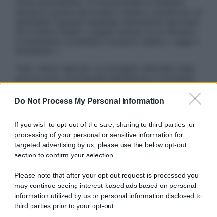
visita specialistica. Si raccomanda di chiedere
sempre il parere del proprio medico curante e/o di
specialisti riguardo qualsiasi indicazione riportata.
Se si hanno dubbi o quesiti sull’uso di un farmaco
è necessario contattare il proprio medico. Leggi il
Disclaimer »
Tutti i diritti riservati. Le immagini utilizzate negli
articoli sono di proprietà dell’editore o concesse
in licenza per l’uso. È vietata la riproduzione non
autorizzata.
Do Not Process My Personal Information
If you wish to opt-out of the sale, sharing to third parties, or
processing of your personal or sensitive information for
Informativa
targeted advertising by us, please use the below opt-out
Privacy Policy
section to confirm your selection.
Cookie Policy
Note Legali
Please note that after your opt-out request is processed you
Preferenze Privacy
may continue seeing interest-based ads based on personal
information utilized by us or personal information disclosed to
third parties prior to your opt-out.