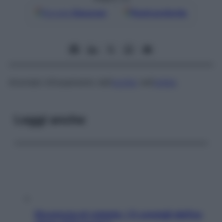
Google
Discover
Fonti preferite
Anomalo infossamento dell’
occhio
nell’
orbita
.
Leggi anche
Sicurezza al volante: i 5 consigli dell’ex