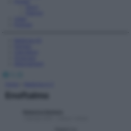
Fitness
Sport
Esercizi
Video
Podcast
Medicina AZ
Farmaci
Calcolatori
Oroscopo
Abbonamenti
Facebook
X
Instagram
Home
»
Medicina A-Z
Enoftalmo
Redazione Starbene
1 Gennaio 2025 – Lettura 1 minuto
Seguici su