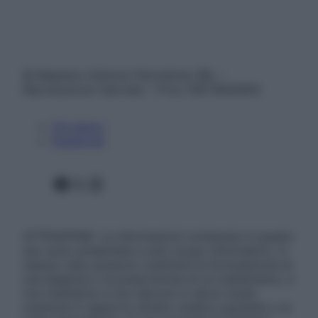
© Belpietro Edizioni Periodiche SRL –
Riproduzione riservata – P.Iva 13673600964
Chi siamo
Pubblicità
Facebook
X
Instagram
ATTENZIONE: Le informazioni contenute in questo
sito sono presentate a solo scopo informativo, in
nessun caso possono costituire la formulazione di
una diagnosi o la prescrizione di un trattamento, e
non intendono e non devono in alcun modo
sostituire il rapporto diretto medico-paziente o la