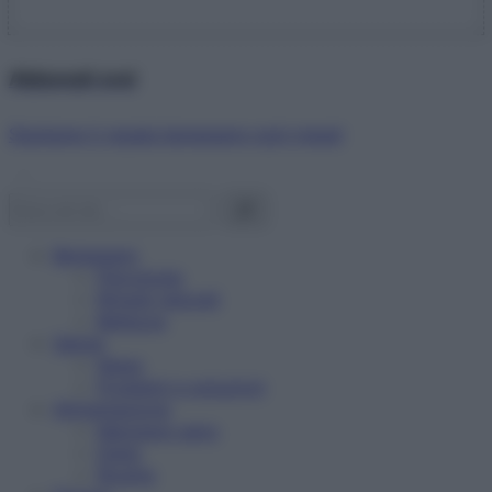
Abbonati ora!
Starbene ti regala benessere ogni mese!
Benessere
Psicologia
Rimedi naturali
Bellezza
Salute
News
Problemi e soluzioni
Alimentazione
Mangiare sano
Diete
Ricette