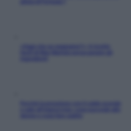
pilota di Formula 1
«Oggi che se magnamo?»: 4 ricette
facili di Max Mariola senza pesare gli
ingredienti
Perché la pressione con il caldo scende
e sale all’improvviso: cosa succede alle
donne e cosa fare subito