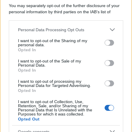
You may separately opt-out of the further disclosure of your
personal information by third parties on the IAB’s list of
downstream participants.
Personal Data Processing Opt Outs
This information may also be disclosed by us to third parties
on the IAB’s List of Downstream Participants that may further
I want to opt-out of the Sharing of my
disclose it to other third parties.
personal data.
Opted In
Please note that this website/app uses one or more Google
services and may gather and store information including but
I want to opt-out of the Sale of my
Personal Data.
not limited to your visit or usage behaviour. You may click to
Opted In
grant or deny consent to Google and its third-party tags to
use your data for below specified purposes in below Google
I want to opt-out of processing my
consent section.
Personal Data for Targeted Advertising.
Opted In
I want to opt-out of Collection, Use,
Retention, Sale, and/or Sharing of my
Personal Data that Is Unrelated with the
Purposes for which it was collected.
Opted Out
Google consents