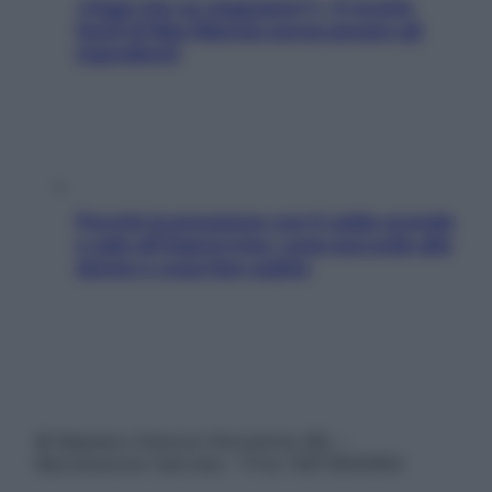
«Oggi che se magnamo?»: 4 ricette
facili di Max Mariola senza pesare gli
ingredienti
Perché la pressione con il caldo scende
e sale all’improvviso: cosa succede alle
donne e cosa fare subito
© Belpietro Edizioni Periodiche SRL –
Riproduzione riservata – P.Iva 13673600964