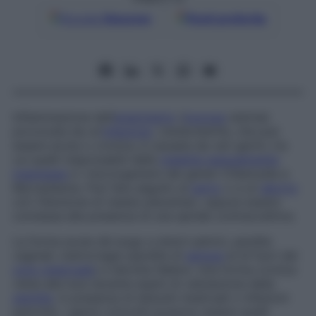
Google
Discover
Fonti preferite
Infiammazione dell’
endometrio
(
mucosa
uterina)
provocata da un’
infezione
. L’endometrite, che può
essere acuta o cronica, è causata da vari germi, tra
cui quelli responsabili delle
malattie sessualmente
trasmesse
e i microrganismi dei generi
Chlamydia
e
Mycoplasma
. Può fare seguito al
parto
o a un
aborto
con ritenzione di residui placentari, oppure essere
connessa alla presenza di una spirale contraccettiva.
La forma acuta dà luogo a dolori pelvici, perdite
vaginali, metrorragie (perdite di
sangue
al di fuori del
ciclo mestruale
) e talvolta febbre. Una forma cronica
viene alla luce durante esami di valutazione della
sterilità
, in presenza di disturbi mestruali o infezioni
pelviche. I germi coinvolti possono essere quelli