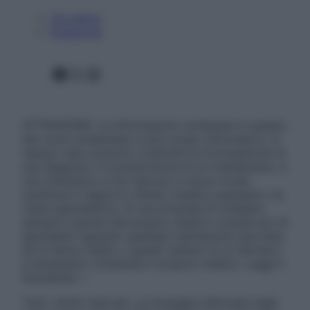
Chi siamo
Pubblicità
Facebook
X
Instagram
ATTENZIONE: Le informazioni contenute in questo
sito sono presentate a solo scopo informativo, in
nessun caso possono costituire la formulazione di
una diagnosi o la prescrizione di un trattamento, e
non intendono e non devono in alcun modo
sostituire il rapporto diretto medico-paziente o la
visita specialistica. Si raccomanda di chiedere
sempre il parere del proprio medico curante e/o di
specialisti riguardo qualsiasi indicazione riportata.
Se si hanno dubbi o quesiti sull’uso di un farmaco
è necessario contattare il proprio medico. Leggi il
Disclaimer »
Tutti i diritti riservati. Le immagini utilizzate negli