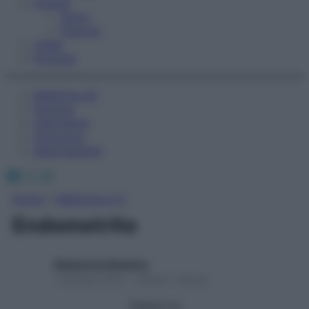
Fitness
Sport
Esercizi
Video
Podcast
Medicina AZ
Farmaci
Calcolatori
Oroscopo
Abbonamenti
Facebook
X
Instagram
Home
»
Medicina A-Z
Endometrite
Redazione Starbene
1 Gennaio 2025 – Lettura 1 minuto
Seguici su