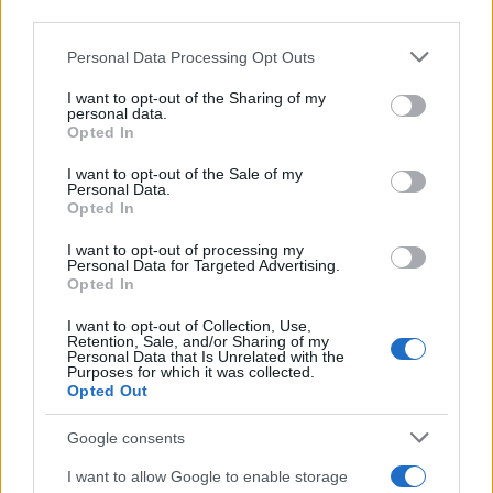
downstream participants.
Personal Data Processing Opt Outs
This information may also be disclosed by us to third parties
on the IAB’s List of Downstream Participants that may further
I want to opt-out of the Sharing of my
disclose it to other third parties.
personal data.
Opted In
Please note that this website/app uses one or more Google
services and may gather and store information including but
I want to opt-out of the Sale of my
Personal Data.
not limited to your visit or usage behaviour. You may click to
Opted In
grant or deny consent to Google and its third-party tags to
use your data for below specified purposes in below Google
I want to opt-out of processing my
consent section.
Personal Data for Targeted Advertising.
Opted In
I want to opt-out of Collection, Use,
Retention, Sale, and/or Sharing of my
Personal Data that Is Unrelated with the
Purposes for which it was collected.
Opted Out
Google consents
I want to allow Google to enable storage