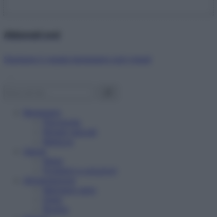
Abbonati ora!
Starbene ti regala benessere ogni mese!
Benessere
Psicologia
Rimedi naturali
Bellezza
Salute
News
Problemi e soluzioni
Alimentazione
Mangiare sano
Diete
Ricette