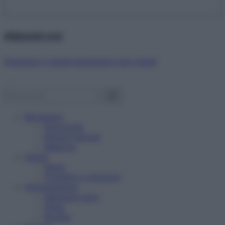
Abbonati ora!
Starbene ti regala benessere ogni mese!
Benessere
Psicologia
Rimedi naturali
Bellezza
Salute
News
Problemi e soluzioni
Alimentazione
Mangiare sano
Diete
Ricette