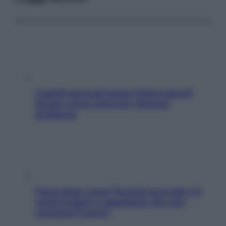
Capelli spezzati lungo l’attaccatura?
Scopri come risolvere l’annoso
problema
Fame dopo cena? Perché succede e 6
snack leggeri e appetitosi che non
rovinano il sonno