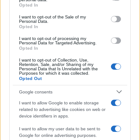
Opted In
Please note that this website/app uses one or more Google
services and may gather and store information including but
I want to opt-out of the Sale of my
Personal Data.
not limited to your visit or usage behaviour. You may click to
Opted In
grant or deny consent to Google and its third-party tags to
use your data for below specified purposes in below Google
I want to opt-out of processing my
consent section.
Personal Data for Targeted Advertising.
Opted In
I want to opt-out of Collection, Use,
Retention, Sale, and/or Sharing of my
Personal Data that Is Unrelated with the
Purposes for which it was collected.
Opted Out
Google consents
I want to allow Google to enable storage
related to advertising like cookies on web or
device identifiers in apps.
I want to allow my user data to be sent to
Google for online advertising purposes.