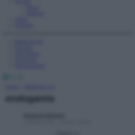
Fitness
Sport
Esercizi
Video
Podcast
Medicina AZ
Farmaci
Calcolatori
Oroscopo
Abbonamenti
Facebook
X
Instagram
Home
»
Medicina A-Z
endogamia
Redazione Starbene
1 Gennaio 2025 – Lettura 1 minuto
Seguici su