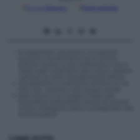
Google
Discover
Fonti preferite
Accoppiamento riproduttivo tra organismi
eucariotici che discendono da un comune
antenato recente; la sua caratteristica è che le
cellule madri condividono geni comuni, sebbene
i genotipi non siano necessariamente identici.
Accoppiamento o matrimonio all’interno di una
tribù, clan, comunità o altro gruppo sociale.
Nella misura in cui il gruppo si basa sulla
discendenza relativamente recente da antenati
comuni, l’endogamia implica consanguinetà. Vedi
anche
Esogamia
Leggi anche