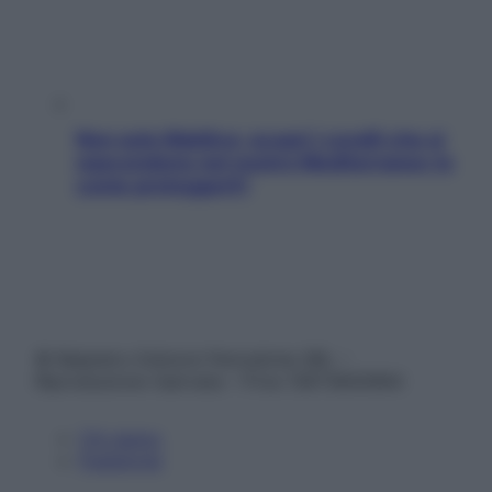
Non solo Maldive: scopri i coralli che si
nascondono nel nostro Mediterraneo (e
come proteggerli)
© Belpietro Edizioni Periodiche SRL –
Riproduzione riservata – P.Iva 13673600964
Chi siamo
Pubblicità