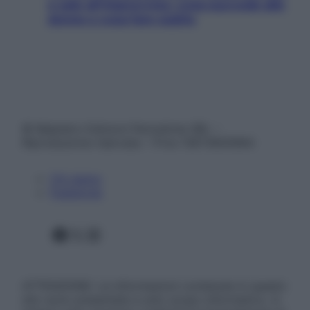
e sale all’improvviso: cosa succede alle
donne e cosa fare subito
© Belpietro Edizioni Periodiche SRL –
Riproduzione riservata – P.Iva 13673600964
Chi siamo
Pubblicità
Facebook
X
Instagram
ATTENZIONE: Le informazioni contenute in questo
sito sono presentate a solo scopo informativo, in