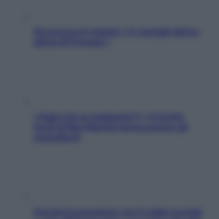
Sicurezza al volante: i 5 consigli dell’ex
pilota di Formula 1
«Oggi che se magnamo?»: 4 ricette
facili di Max Mariola senza pesare gli
ingredienti
Perché la pressione con il caldo scende