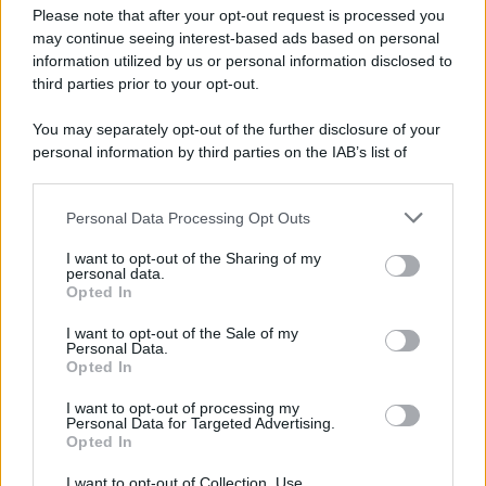
Preferenze Privacy
Please note that after your opt-out request is processed you
may continue seeing interest-based ads based on personal
information utilized by us or personal information disclosed to
third parties prior to your opt-out.
You may separately opt-out of the further disclosure of your
personal information by third parties on the IAB’s list of
downstream participants.
Personal Data Processing Opt Outs
This information may also be disclosed by us to third parties
on the IAB’s List of Downstream Participants that may further
I want to opt-out of the Sharing of my
disclose it to other third parties.
personal data.
Opted In
Please note that this website/app uses one or more Google
services and may gather and store information including but
I want to opt-out of the Sale of my
Personal Data.
not limited to your visit or usage behaviour. You may click to
Opted In
grant or deny consent to Google and its third-party tags to
use your data for below specified purposes in below Google
I want to opt-out of processing my
consent section.
Personal Data for Targeted Advertising.
Opted In
I want to opt-out of Collection, Use,