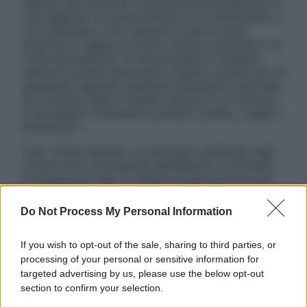
nessun caso possono costituire la formulazione di
una diagnosi o la prescrizione di un trattamento, e
non intendono e non devono in alcun modo
sostituire il rapporto diretto medico-paziente o la
visita specialistica. Si raccomanda di chiedere
sempre il parere del proprio medico curante e/o di
specialisti riguardo qualsiasi indicazione riportata.
Se si hanno dubbi o quesiti sull’uso di un farmaco
è necessario contattare il proprio medico. Leggi il
Disclaimer »
Tutti i diritti riservati. Le immagini utilizzate negli
articoli sono di proprietà dell’editore o concesse
in licenza per l’uso. È vietata la riproduzione non
autorizzata.
Do Not Process My Personal Information
If you wish to opt-out of the sale, sharing to third parties, or
Informativa
processing of your personal or sensitive information for
Privacy Policy
targeted advertising by us, please use the below opt-out
Cookie Policy
section to confirm your selection.
Note Legali