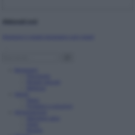
Abbonati ora!
Starbene ti regala benessere ogni mese!
Benessere
Psicologia
Rimedi naturali
Bellezza
Salute
News
Problemi e soluzioni
Alimentazione
Mangiare sano
Diete
Ricette