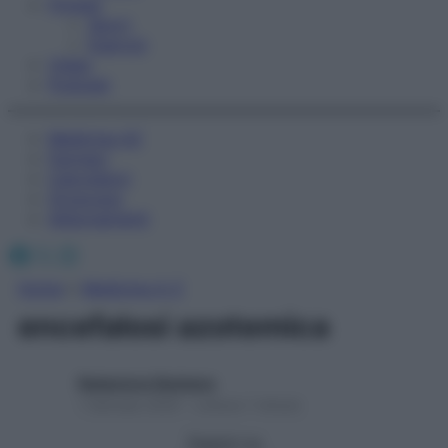
Fitness
Sport
Esercizi
Video
Podcast
Medicina AZ
Farmaci
Calcolatori
Oroscopo
Abbonamenti
Facebook
X
Instagram
Home
»
Medicina A-Z
encefalosi azotemica
Redazione Starbene
1 Gennaio 2025 – Lettura 1 minuto
Seguici su