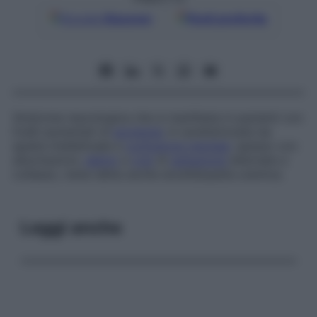
Google
Discover
Fonti preferite
Sindrome neurologica che si manifesta in pazienti con
livelli aumentati di
azotemia
: è caratterizzata da
apatia intellettuale e
confusione mentale
, spesso con
allucinazioni,
delirio
e
crisi
di
agitazione
alternate a
collasso; viene detta anche
encefalopatia uremica
.
Leggi anche