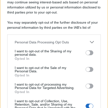
may continue seeing interest-based ads based on personal
information utilized by us or personal information disclosed to
third parties prior to your opt-out.
You may separately opt-out of the further disclosure of your
personal information by third parties on the IAB’s list of
downstream participants.
Personal Data Processing Opt Outs
This information may also be disclosed by us to third parties
on the IAB’s List of Downstream Participants that may further
I want to opt-out of the Sharing of my
disclose it to other third parties.
personal data.
Opted In
Please note that this website/app uses one or more Google
services and may gather and store information including but
I want to opt-out of the Sale of my
Personal Data.
not limited to your visit or usage behaviour. You may click to
Opted In
grant or deny consent to Google and its third-party tags to
use your data for below specified purposes in below Google
I want to opt-out of processing my
consent section.
Personal Data for Targeted Advertising.
Opted In
I want to opt-out of Collection, Use,
Retention, Sale, and/or Sharing of my
Personal Data that Is Unrelated with the