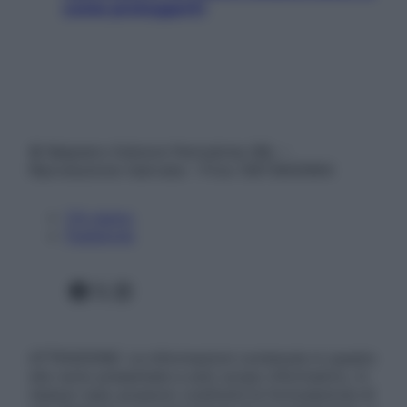
come proteggerli)
© Belpietro Edizioni Periodiche SRL –
Riproduzione riservata – P.Iva 13673600964
Chi siamo
Pubblicità
Facebook
X
Instagram
ATTENZIONE: Le informazioni contenute in questo
sito sono presentate a solo scopo informativo, in
nessun caso possono costituire la formulazione di