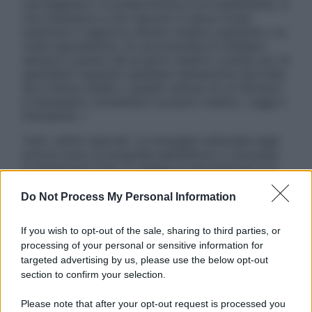
una diagnosi o la prescrizione di un trattamento, e
non intendono e non devono in alcun modo
sostituire il rapporto diretto medico-paziente o la
visita specialistica. Si raccomanda di chiedere
sempre il parere del proprio medico curante e/o di
specialisti riguardo qualsiasi indicazione riportata.
Se si hanno dubbi o quesiti sull’uso di un farmaco
è necessario contattare il proprio medico. Leggi il
Disclaimer »
Tutti i diritti riservati. Le immagini utilizzate negli
articoli sono di proprietà dell’editore o concesse
in licenza per l’uso. È vietata la riproduzione non
autorizzata.
Do Not Process My Personal Information
If you wish to opt-out of the sale, sharing to third parties, or
Informativa
processing of your personal or sensitive information for
Privacy Policy
targeted advertising by us, please use the below opt-out
Cookie Policy
section to confirm your selection.
Note Legali
Preferenze Privacy
Please note that after your opt-out request is processed you