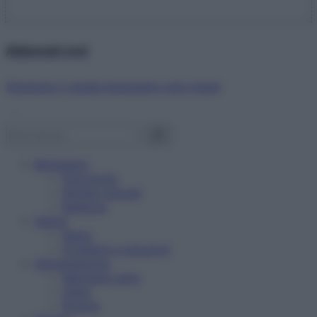
Abbonati ora!
Starbene ti regala benessere ogni mese!
Benessere
Psicologia
Rimedi naturali
Bellezza
Salute
News
Problemi e soluzioni
Alimentazione
Mangiare sano
Diete
Ricette