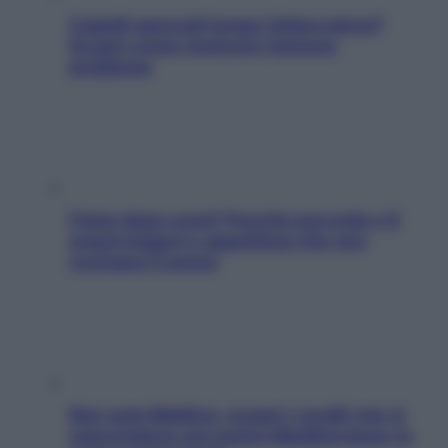
Capelli spezzati lungo l’attaccatura?
Scopri come risolvere l’annoso
problema
Fame dopo cena? Perché succede e 6
snack leggeri e appetitosi che non
rovinano il sonno
Non solo Maldive: scopri i coralli che si
nascondono nel nostro Mediterraneo (e