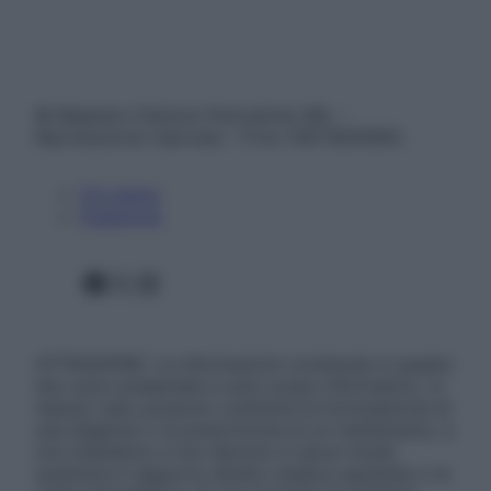
© Belpietro Edizioni Periodiche SRL –
Riproduzione riservata – P.Iva 13673600964
Chi siamo
Pubblicità
Facebook
X
Instagram
ATTENZIONE: Le informazioni contenute in questo
sito sono presentate a solo scopo informativo, in
nessun caso possono costituire la formulazione di
una diagnosi o la prescrizione di un trattamento, e
non intendono e non devono in alcun modo
sostituire il rapporto diretto medico-paziente o la