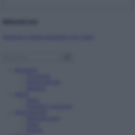
Abbonati ora!
Starbene ti regala benessere ogni mese!
Benessere
Psicologia
Rimedi naturali
Bellezza
Salute
News
Problemi e soluzioni
Alimentazione
Mangiare sano
Diete
Ricette