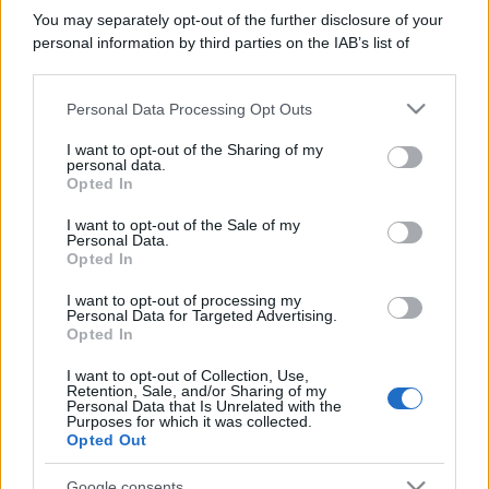
You may separately opt-out of the further disclosure of your
personal information by third parties on the IAB’s list of
downstream participants.
Personal Data Processing Opt Outs
This information may also be disclosed by us to third parties
on the IAB’s List of Downstream Participants that may further
I want to opt-out of the Sharing of my
disclose it to other third parties.
personal data.
Opted In
Please note that this website/app uses one or more Google
services and may gather and store information including but
I want to opt-out of the Sale of my
Personal Data.
not limited to your visit or usage behaviour. You may click to
Opted In
grant or deny consent to Google and its third-party tags to
use your data for below specified purposes in below Google
I want to opt-out of processing my
consent section.
Personal Data for Targeted Advertising.
Opted In
I want to opt-out of Collection, Use,
Retention, Sale, and/or Sharing of my
Personal Data that Is Unrelated with the
Purposes for which it was collected.
Opted Out
Google consents