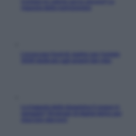
Contare le calorie serve ancora? La
risposta della nutrizionista
L’oroscopo food di Jupiter per l’estate
2026 dedicato agli amanti del cibo
La trappola della dopamina ti segue in
spiaggia? Strategie di digital detox per
staccare davvero