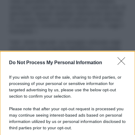
visita specialistica. Si raccomanda di chiedere
sempre il parere del proprio medico curante e/o di
specialisti riguardo qualsiasi indicazione riportata.
Se si hanno dubbi o quesiti sull’uso di un farmaco
è necessario contattare il proprio medico. Leggi il
Disclaimer »
Tutti i diritti riservati. Le immagini utilizzate negli
articoli sono di proprietà dell’editore o concesse
in licenza per l’uso. È vietata la riproduzione non
autorizzata.
Do Not Process My Personal Information
If you wish to opt-out of the sale, sharing to third parties, or
processing of your personal or sensitive information for
Informativa
targeted advertising by us, please use the below opt-out
Privacy Policy
section to confirm your selection.
Cookie Policy
Note Legali
Please note that after your opt-out request is processed you
Preferenze Privacy
may continue seeing interest-based ads based on personal
information utilized by us or personal information disclosed to
third parties prior to your opt-out.