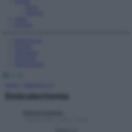
Fitness
Sport
Esercizi
Video
Podcast
Medicina AZ
Farmaci
Calcolatori
Oroscopo
Abbonamenti
Facebook
X
Instagram
Home
»
Medicina A-Z
Emicolectomia
Redazione Starbene
1 Gennaio 2025 – Lettura 1 minuto
Seguici su