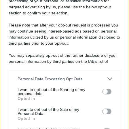
processing of your personal or sensitive information for
Cookie Policy
targeted advertising by us, please use the below opt-out
Note Legali
section to confirm your selection.
Preferenze Privacy
Please note that after your opt-out request is processed you
may continue seeing interest-based ads based on personal
information utilized by us or personal information disclosed to
third parties prior to your opt-out.
You may separately opt-out of the further disclosure of your
personal information by third parties on the IAB’s list of
downstream participants.
Personal Data Processing Opt Outs
This information may also be disclosed by us to third parties
on the IAB’s List of Downstream Participants that may further
I want to opt-out of the Sharing of my
disclose it to other third parties.
personal data.
Opted In
Please note that this website/app uses one or more Google
services and may gather and store information including but
I want to opt-out of the Sale of my
Personal Data.
not limited to your visit or usage behaviour. You may click to
Opted In
grant or deny consent to Google and its third-party tags to
use your data for below specified purposes in below Google