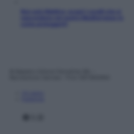
Non solo Maldive: scopri i coralli che si
nascondono nel nostro Mediterraneo (e
come proteggerli)
© Belpietro Edizioni Periodiche SRL –
Riproduzione riservata – P.Iva 13673600964
Chi siamo
Pubblicità
Facebook
X
Instagram