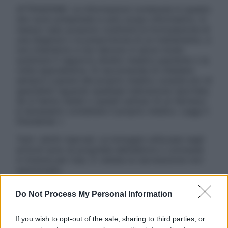
ATTENZIONE: Le informazioni contenute in questo
sito sono presentate a solo scopo informativo, in
nessun caso possono costituire la formulazione di
una diagnosi o la prescrizione di un trattamento, e
non intendono e non devono in alcun modo
sostituire il rapporto diretto medico-paziente o la
visita specialistica. Si raccomanda di chiedere
sempre il parere del proprio medico curante e/o di
specialisti riguardo qualsiasi indicazione riportata.
Se si hanno dubbi o quesiti sull’uso di un farmaco
è necessario contattare il proprio medico. Leggi il
Disclaimer »
Tutti i diritti riservati. Le immagini utilizzate negli
articoli sono di proprietà dell’editore o concesse
in licenza per l’uso. È vietata la riproduzione non
autorizzata.
Do Not Process My Personal Information
Informativa
If you wish to opt-out of the sale, sharing to third parties, or
Privacy Policy