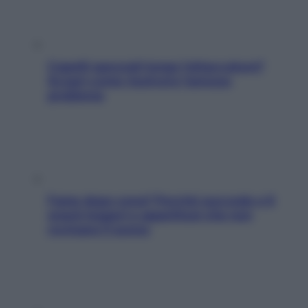
Capelli spezzati lungo l’attaccatura?
Scopri come risolvere l’annoso
problema
Fame dopo cena? Perché succede e 6
snack leggeri e appetitosi che non
rovinano il sonno