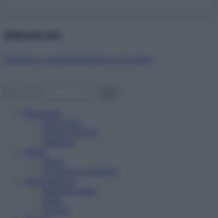
Abbonati ora!
Starbene ti regala benessere ogni mese!
Benessere
Psicologia
Rimedi naturali
Bellezza
Salute
News
Problemi e soluzioni
Alimentazione
Mangiare sano
Diete
Ricette