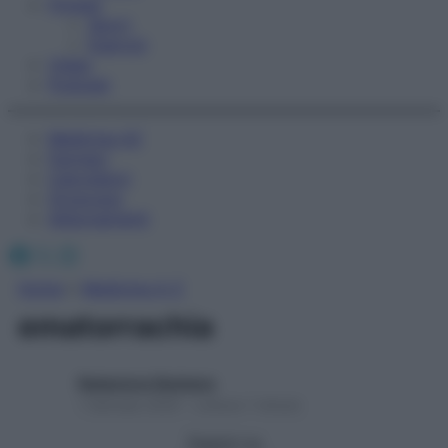
Fitness
Sport
Esercizi
Video
Podcast
Medicina AZ
Farmaci
Calcolatori
Oroscopo
Abbonamenti
Facebook
X
Instagram
Home
»
Medicina A-Z
ematorrachia
Redazione Starbene
1 Gennaio 2025 – Lettura 1 minuto
Seguici su