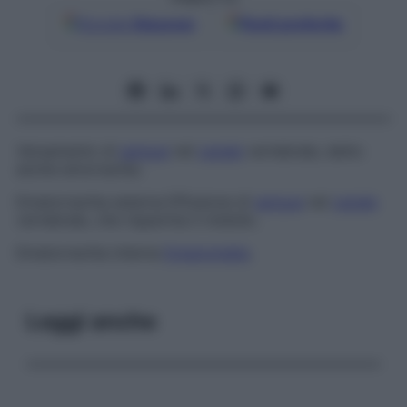
Google
Discover
Fonti preferite
Versamento di
sangue
nel
canale
vertebrale, detto
anche
emorrachia
.
Ematorrachia esterna
Effusione di
sangue
nel
canale
vertebrale, che risparmia il midollo.
Ematorrachia interna
Ematomielia
.
Leggi anche