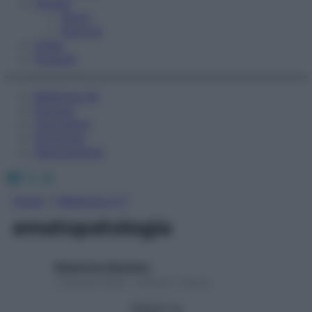
Fitness
Sport
Esercizi
Video
Podcast
Medicina AZ
Farmaci
Calcolatori
Oroscopo
Abbonamenti
Facebook
X
Instagram
Home
»
Medicina A-Z
ematopatologia
Redazione Starbene
1 Gennaio 2025 – Lettura 1 minuto
Seguici su