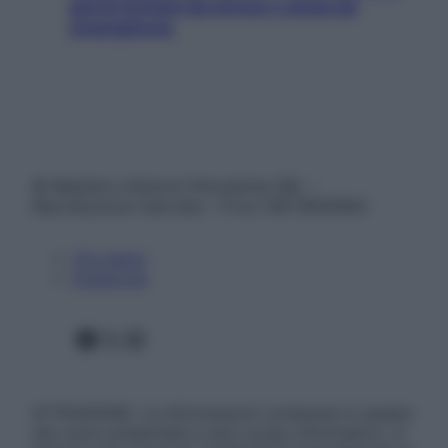
giorni lontani da stress e ansia da
smartphone
© Belpietro Edizioni Periodiche SRL –
Riproduzione riservata – P.Iva 13673600964
Chi siamo
Pubblicità
Facebook
X
Instagram
ATTENZIONE: Le informazioni contenute in questo
sito sono presentate a solo scopo informativo, in