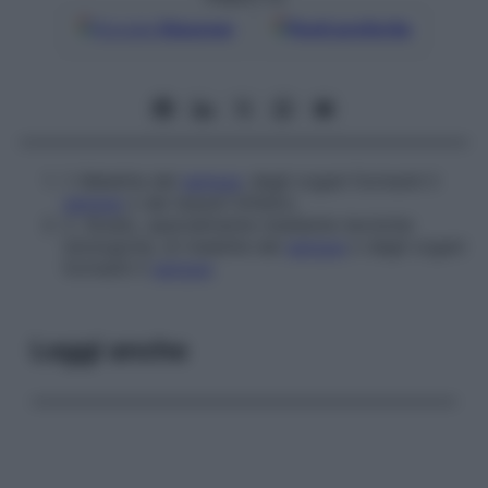
Google
Discover
Fonti preferite
1.
Malattia del
sangue
, degli organi formanti il
sangue
o dei tessuti linfatici.
2.
Studio, specialmente mediante tecniche
istologiche, di malattie del
sangue
o degli organi
formanti il
sangue
.
Leggi anche