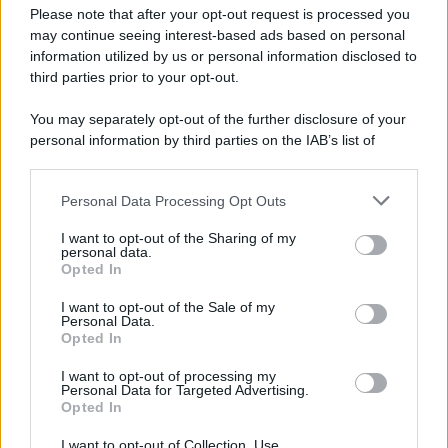
Preferenze Privacy
Please note that after your opt-out request is processed you
may continue seeing interest-based ads based on personal
information utilized by us or personal information disclosed to
third parties prior to your opt-out.
You may separately opt-out of the further disclosure of your
personal information by third parties on the IAB’s list of
downstream participants.
Personal Data Processing Opt Outs
This information may also be disclosed by us to third parties
on the IAB’s List of Downstream Participants that may further
I want to opt-out of the Sharing of my
disclose it to other third parties.
personal data.
Opted In
Please note that this website/app uses one or more Google
services and may gather and store information including but
I want to opt-out of the Sale of my
Personal Data.
not limited to your visit or usage behaviour. You may click to
Opted In
grant or deny consent to Google and its third-party tags to
use your data for below specified purposes in below Google
I want to opt-out of processing my
consent section.
Personal Data for Targeted Advertising.
Opted In
I want to opt-out of Collection, Use,