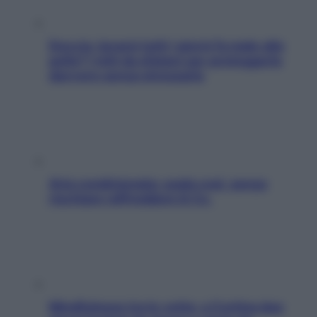
Doccia, lavarsi tutti i giorni fa male alla
pelle? I miti da sfatare per proteggerla
davvero senza stressarla
Aria condizionata: usala così, senza
rischiare raffreddore & Co.
Mindfulness tra le vette: a Cortina due