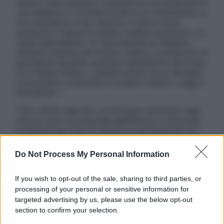
nessun caso possono costituire la formulazione di
una diagnosi o la prescrizione di un trattamento, e
non intendono e non devono in alcun modo
sostituire il rapporto diretto medico-paziente o la
visita specialistica. Si raccomanda di chiedere
sempre il parere del proprio medico curante e/o di
specialisti riguardo qualsiasi indicazione riportata.
Se si hanno dubbi o quesiti sull’uso di un farmaco
è necessario contattare il proprio medico. Leggi il
Disclaimer »
Tutti i diritti riservati. Le immagini utilizzate negli
articoli sono di proprietà dell’editore o concesse
in licenza per l’uso. È vietata la riproduzione non
autorizzata.
Do Not Process My Personal Information
If you wish to opt-out of the sale, sharing to third parties, or
Informativa
processing of your personal or sensitive information for
Privacy Policy
targeted advertising by us, please use the below opt-out
Cookie Policy
section to confirm your selection.
Note Legali