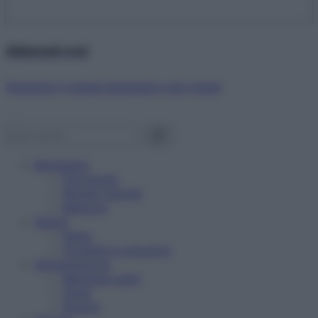
Abbonati ora!
Starbene ti regala benessere ogni mese!
Benessere
Psicologia
Rimedi naturali
Bellezza
Salute
News
Problemi e soluzioni
Alimentazione
Mangiare sano
Diete
Ricette