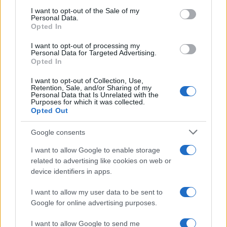
services and may gather and store information including but
I want to opt-out of the Sale of my
Personal Data.
not limited to your visit or usage behaviour. You may click to
Opted In
grant or deny consent to Google and its third-party tags to
use your data for below specified purposes in below Google
I want to opt-out of processing my
consent section.
Personal Data for Targeted Advertising.
Opted In
I want to opt-out of Collection, Use,
Retention, Sale, and/or Sharing of my
Personal Data that Is Unrelated with the
Purposes for which it was collected.
Opted Out
Google consents
I want to allow Google to enable storage
related to advertising like cookies on web or
device identifiers in apps.
I want to allow my user data to be sent to
Google for online advertising purposes.
I want to allow Google to send me