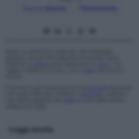
Google
Discover
Fonti preferite
Modo di camminare osservato nel-l
’
emiplegia
spastica, dovuto all’incapacità di muovere verso
l’esterno la
gamba
senza descrivere un
arco
, il cui
raggio è esterno al corpo, con il
piede
che tocca il
terreno.
È dovuto a una combinazione di
spasticità
estensoria
che causa difficoltà a flettere il
ginocchio
, insieme a
una caduta spastica del
piede
e viene detta anche
andatura di Todd
.
Leggi anche