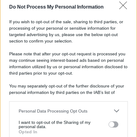
Do Not Process My Personal Information
Informativa
Privacy Policy
If you wish to opt-out of the sale, sharing to third parties, or
Cookie Policy
processing of your personal or sensitive information for
Note Legali
targeted advertising by us, please use the below opt-out
Preferenze Privacy
section to confirm your selection.
Please note that after your opt-out request is processed you
may continue seeing interest-based ads based on personal
information utilized by us or personal information disclosed to
third parties prior to your opt-out.
You may separately opt-out of the further disclosure of your
personal information by third parties on the IAB’s list of
downstream participants.
Personal Data Processing Opt Outs
This information may also be disclosed by us to third parties
on the IAB’s List of Downstream Participants that may further
I want to opt-out of the Sharing of my
disclose it to other third parties.
personal data.
Opted In
Please note that this website/app uses one or more Google