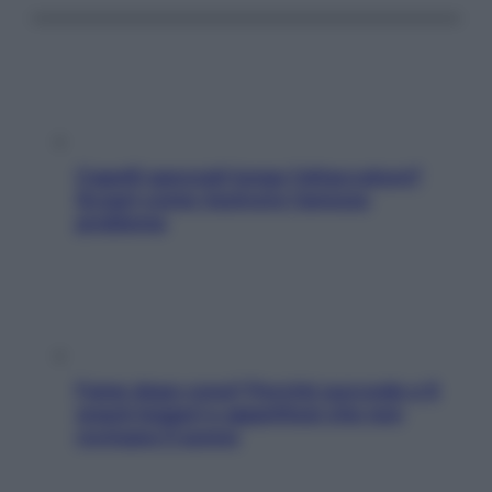
Capelli spezzati lungo l’attaccatura?
Scopri come risolvere l’annoso
problema
Fame dopo cena? Perché succede e 6
snack leggeri e appetitosi che non
rovinano il sonno