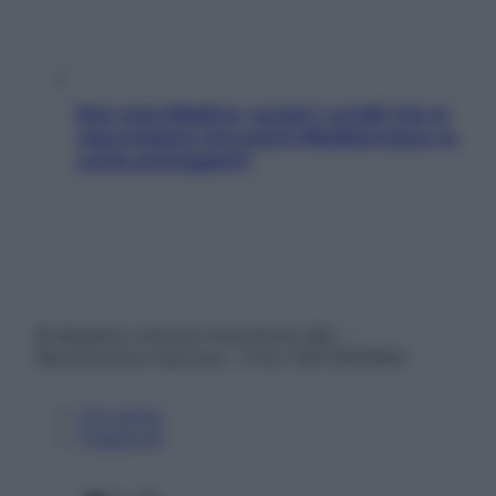
Non solo Maldive: scopri i coralli che si
nascondono nel nostro Mediterraneo (e
come proteggerli)
© Belpietro Edizioni Periodiche SRL –
Riproduzione riservata – P.Iva 13673600964
Chi siamo
Pubblicità