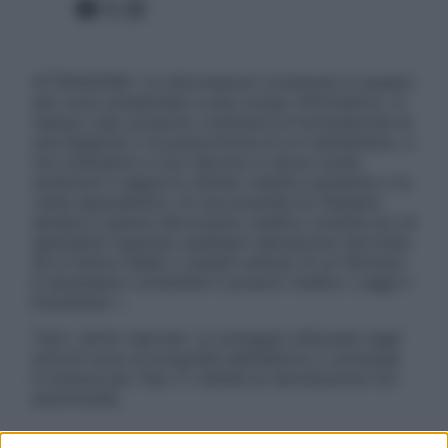
Facebook
X
Instagram
ATTENZIONE: Le informazioni contenute in questo
sito sono presentate a solo scopo informativo, in
nessun caso possono costituire la formulazione di
una diagnosi o la prescrizione di un trattamento, e
non intendono e non devono in alcun modo
sostituire il rapporto diretto medico-paziente o la
visita specialistica. Si raccomanda di chiedere
sempre il parere del proprio medico curante e/o di
specialisti riguardo qualsiasi indicazione riportata.
Se si hanno dubbi o quesiti sull’uso di un farmaco
è necessario contattare il proprio medico. Leggi il
Disclaimer »
Tutti i diritti riservati. Le immagini utilizzate negli
articoli sono di proprietà dell’editore o concesse
in licenza per l’uso. È vietata la riproduzione non
autorizzata.