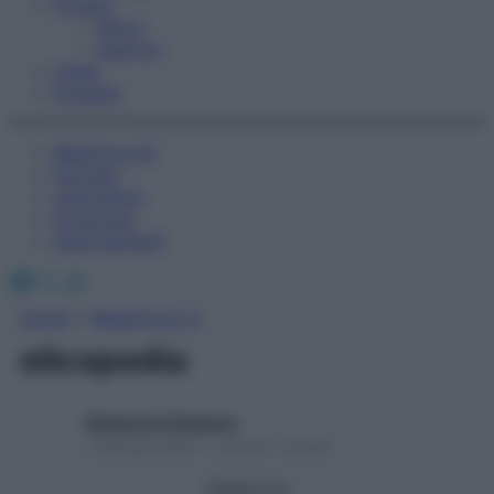
Fitness
Sport
Esercizi
Video
Podcast
Medicina AZ
Farmaci
Calcolatori
Oroscopo
Abbonamenti
Facebook
X
Instagram
Home
»
Medicina A-Z
elicopodia
Redazione Starbene
1 Gennaio 2025 – Lettura 1 minuto
Seguici su