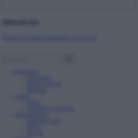
Abbonati ora!
Starbene ti regala benessere ogni mese!
Benessere
Psicologia
Rimedi naturali
Bellezza
Salute
News
Problemi e soluzioni
Alimentazione
Mangiare sano
Diete
Ricette