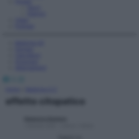
Fitness
Sport
Esercizi
Video
Podcast
Medicina AZ
Farmaci
Calcolatori
Oroscopo
Abbonamenti
Facebook
X
Instagram
Home
»
Medicina A-Z
effetto citopatico
Redazione Starbene
1 Gennaio 2025 – Lettura 1 minuto
Seguici su