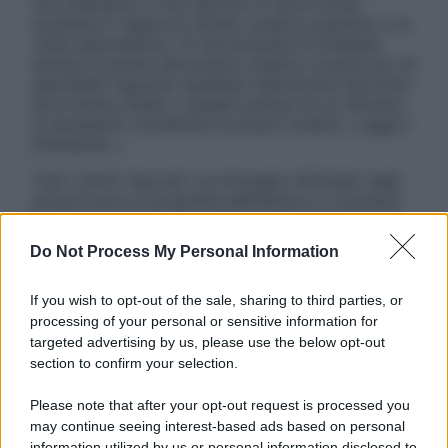
non intendono e non devono in alcun modo
sostituire il rapporto diretto medico-paziente o la
visita specialistica. Si raccomanda di chiedere
sempre il parere del proprio medico curante e/o di
specialisti riguardo qualsiasi indicazione riportata.
Se si hanno dubbi o quesiti sull’uso di un farmaco
è necessario contattare il proprio medico. Leggi il
Disclaimer »
Tutti i diritti riservati. Le immagini utilizzate negli
articoli sono di proprietà dell’editore o concesse
in licenza per l’uso. È vietata la riproduzione non
autorizzata.
Do Not Process My Personal Information
If you wish to opt-out of the sale, sharing to third parties, or
processing of your personal or sensitive information for
Informativa
targeted advertising by us, please use the below opt-out
Privacy Policy
section to confirm your selection.
Cookie Policy
Note Legali
Please note that after your opt-out request is processed you
Preferenze Privacy
may continue seeing interest-based ads based on personal
information utilized by us or personal information disclosed to