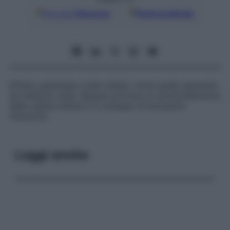
Google
Discover
Fonti preferite
Effetto patologico sulle cellule, come quello generato
da infezioni virali. Spesso provoca un arrotondamento
delle cellule infette e lo sviluppo di eccessiva
rifrazione.
Leggi anche