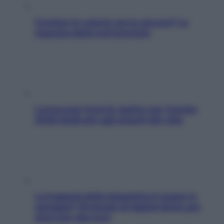
Contare le calorie serve ancora? La
risposta della nutrizionista
L’oroscopo food di Jupiter per l’estate
2026 dedicato agli amanti del cibo
La trappola della dopamina ti segue in
spiaggia? Strategie di digital detox per
staccare davvero