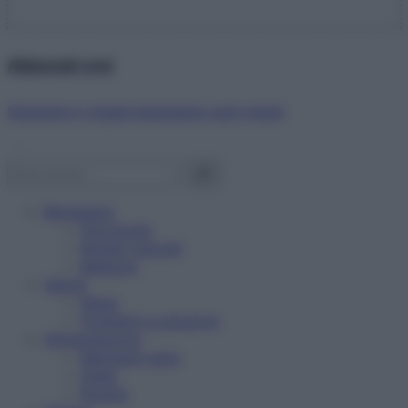
Abbonati ora!
Starbene ti regala benessere ogni mese!
Benessere
Psicologia
Rimedi naturali
Bellezza
Salute
News
Problemi e soluzioni
Alimentazione
Mangiare sano
Diete
Ricette