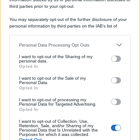
third parties prior to your opt-out.
You may separately opt-out of the further disclosure of your
personal information by third parties on the IAB’s list of
downstream participants.
Personal Data Processing Opt Outs
This information may also be disclosed by us to third parties
on the IAB’s List of Downstream Participants that may further
I want to opt-out of the Sharing of my
disclose it to other third parties.
personal data.
Opted In
Please note that this website/app uses one or more Google
services and may gather and store information including but
I want to opt-out of the Sale of my
Personal Data.
not limited to your visit or usage behaviour. You may click to
Opted In
grant or deny consent to Google and its third-party tags to
use your data for below specified purposes in below Google
I want to opt-out of processing my
consent section.
Personal Data for Targeted Advertising.
Opted In
I want to opt-out of Collection, Use,
Retention, Sale, and/or Sharing of my
Personal Data that Is Unrelated with the
Purposes for which it was collected.
Opted Out