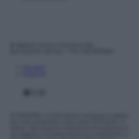
© Belpietro Edizioni Periodiche SRL –
Riproduzione riservata – P.Iva 13673600964
Chi siamo
Pubblicità
Facebook
X
Instagram
ATTENZIONE: Le informazioni contenute in questo
sito sono presentate a solo scopo informativo, in
nessun caso possono costituire la formulazione di
una diagnosi o la prescrizione di un trattamento, e