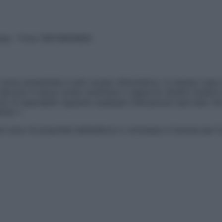
vata – P.Iva 13673600964
sono presentate a solo scopo informativo, in nessun caso p
devono in alcun modo sostituire il rapporto diretto medico-p
 di specialisti riguardo qualsiasi indicazione riportata. Se
aimer »
ticoli sono di proprietà dell’editore o concesse in licenza per 