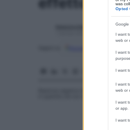
effetto avve
was col
Opted 
Google 
Redazione Starbene
1 Gennaio 2025 – Lettura 1 minuto
I want t
web or d
Google
Discover
Fon
Seguici su
I want t
purpose
I want 
I want t
Reazione negativa indesiderata che si ver
web or d
in quantità che non dovrebbero provocar
I want t
or app.
I want t