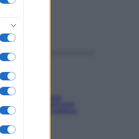
ggi anche
Capelli spezzati lungo
l’attaccatura? Scopri come
risolvere l’annoso problema