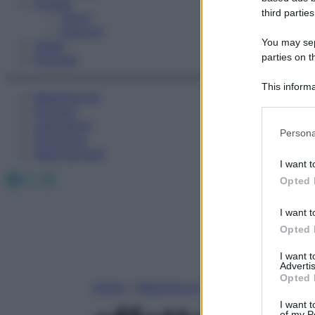
Fitness
third parties
Sport
Esercizi
You may sepa
Video
parties on t
Podcast
This informa
Medicina AZ
Participants
Farmaci
Calcolatori
Please note
Persona
Oroscopo
information 
Abbonamenti
deny consent
I want t
in below Go
Facebook
X
Instagram
Opted 
I want t
Opted 
I want 
Advertis
Opted 
Home
»
Medicina A-Z
I want t
of my P