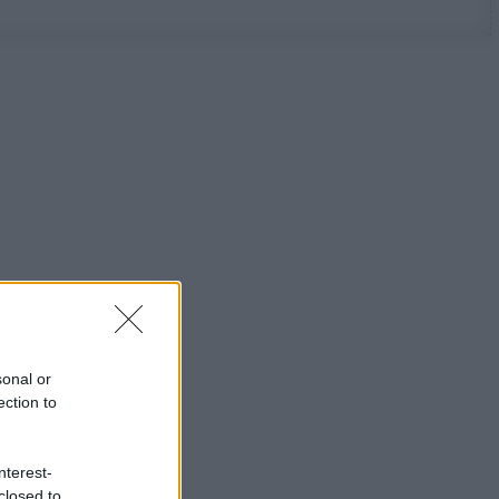
sonal or
ection to
nterest-
closed to