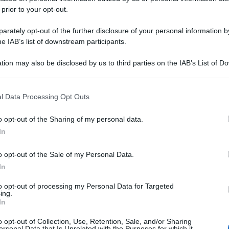
 prior to your opt-out.
rately opt-out of the further disclosure of your personal information by
he IAB’s list of downstream participants.
tion may also be disclosed by us to third parties on the IAB’s List of 
 that may further disclose it to other third parties.
 that this website/app uses one or more Google services and may gath
l Data Processing Opt Outs
including but not limited to your visit or usage behaviour. You may click 
 to Google and its third-party tags to use your data for below specifi
o opt-out of the Sharing of my personal data.
ogle consent section.
In
o opt-out of the Sale of my Personal Data.
In
to opt-out of processing my Personal Data for Targeted
ing.
In
o opt-out of Collection, Use, Retention, Sale, and/or Sharing
ersonal Data that Is Unrelated with the Purposes for which it