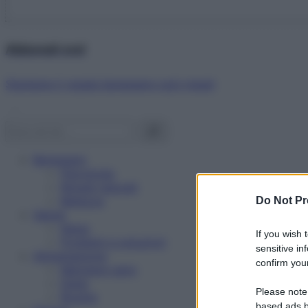
Abbonati ora!
Starbene ti regala benessere ogni mese!
Benessere
Psicologia
Rimedi naturali
Bellezza
Do Not Pr
Salute
News
If you wish 
Problemi e soluzioni
sensitive in
Alimentazione
confirm your
Mangiare sano
Diete
Please note
Ricette
based ads b