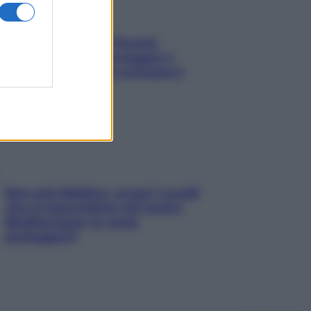
Fame dopo cena? Perché
succede e 6 snack leggeri e
appetitosi che non rovinano il
sonno
Non solo Maldive: scopri i coralli
che si nascondono nel nostro
Mediterraneo (e come
proteggerli)