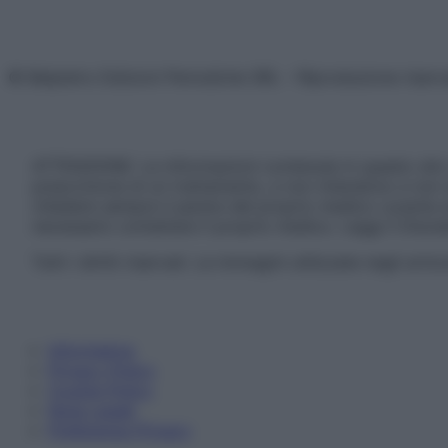
© Belpietro Edizioni Periodiche SRL – Riproduzione riser
ATTENZIONE: Le informazioni contenute in questo sito 
prescrizione di un trattamento, e non intendono e non 
chiedere sempre il parere del proprio medico curante e/o
necessario contattare il proprio medico. Leggi il Discl
Tutti i diritti riservati. Le immagini utilizzate negli ar
Informativa
Privacy Policy
Cookie Policy
Note Legali
Preferenze Privacy