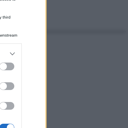
 third
Downstream
er and store
to grant or
ed purposes