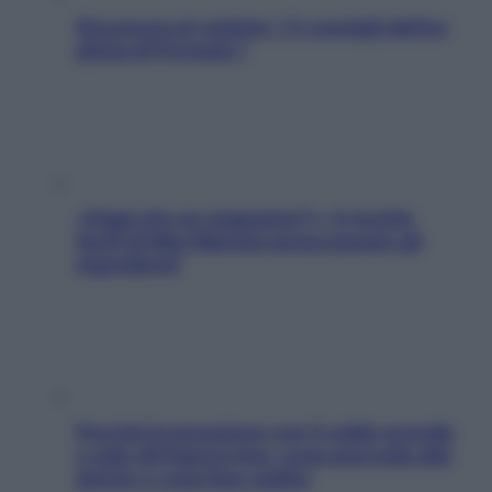
Sicurezza al volante: i 5 consigli dell’ex
pilota di Formula 1
«Oggi che se magnamo?»: 4 ricette
facili di Max Mariola senza pesare gli
ingredienti
Perché la pressione con il caldo scende
e sale all’improvviso: cosa succede alle
donne e cosa fare subito