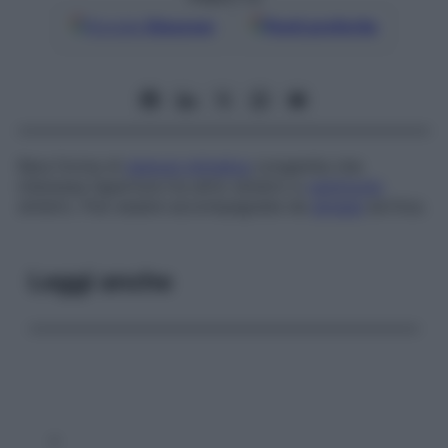
Google
Discover
Fonti preferite
Rara forma di
stenosi mitralica
congenita che
interessa l’apertura tra atrio sinistro e
ventricolo
sinistro. Può essere accompagnata da
atresia
aortica.
Leggi anche