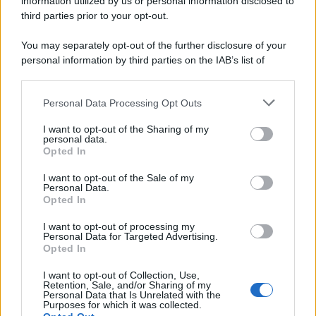
information utilized by us or personal information disclosed to
third parties prior to your opt-out.
You may separately opt-out of the further disclosure of your
personal information by third parties on the IAB’s list of
downstream participants.
Personal Data Processing Opt Outs
This information may also be disclosed by us to third parties
on the IAB’s List of Downstream Participants that may further
I want to opt-out of the Sharing of my
disclose it to other third parties.
personal data.
Opted In
Please note that this website/app uses one or more Google
services and may gather and store information including but
I want to opt-out of the Sale of my
Personal Data.
not limited to your visit or usage behaviour. You may click to
Opted In
grant or deny consent to Google and its third-party tags to
use your data for below specified purposes in below Google
I want to opt-out of processing my
consent section.
Personal Data for Targeted Advertising.
Opted In
I want to opt-out of Collection, Use,
Retention, Sale, and/or Sharing of my
Personal Data that Is Unrelated with the
Purposes for which it was collected.