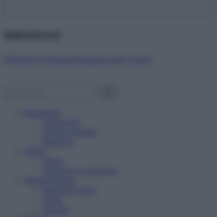
Abbonati ora!
Starbene ti regala benessere ogni mese!
Benessere
Psicologia
Rimedi naturali
Bellezza
Salute
News
Problemi e soluzioni
Alimentazione
Mangiare sano
Diete
Ricette