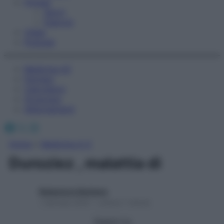
Fitness
Sport
Esercizi
Video
Podcast
Medicina AZ
Farmaci
Calcolatori
Oroscopo
Abbonamenti
Facebook
X
Instagram
Home
»
Medicina A-Z
Duroziez , malattia di
Redazione Starbene
1 Gennaio 2025 – Lettura 1 minuto
Seguici su