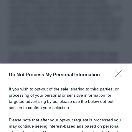
non intendono e non devono in alcun modo
sostituire il rapporto diretto medico-paziente o la
visita specialistica. Si raccomanda di chiedere
sempre il parere del proprio medico curante e/o di
specialisti riguardo qualsiasi indicazione riportata.
Se si hanno dubbi o quesiti sull’uso di un farmaco
è necessario contattare il proprio medico. Leggi il
Disclaimer »
Tutti i diritti riservati. Le immagini utilizzate negli
articoli sono di proprietà dell’editore o concesse
in licenza per l’uso. È vietata la riproduzione non
autorizzata.
Do Not Process My Personal Information
If you wish to opt-out of the sale, sharing to third parties, or
processing of your personal or sensitive information for
Informativa
targeted advertising by us, please use the below opt-out
Privacy Policy
section to confirm your selection.
Cookie Policy
Note Legali
Please note that after your opt-out request is processed you
Preferenze Privacy
may continue seeing interest-based ads based on personal