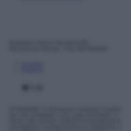
© Belpietro Edizioni Periodiche SRL –
Riproduzione riservata – P.Iva 13673600964
Chi siamo
Pubblicità
Facebook
X
Instagram
ATTENZIONE: Le informazioni contenute in questo
sito sono presentate a solo scopo informativo, in
nessun caso possono costituire la formulazione di
una diagnosi o la prescrizione di un trattamento, e