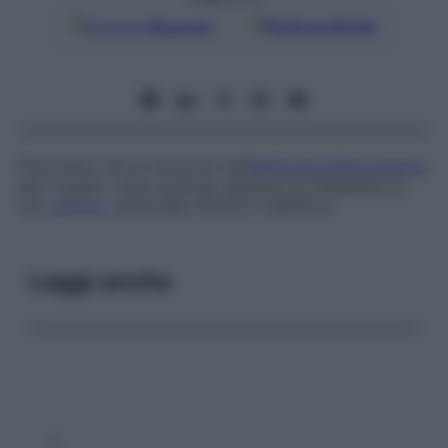
Google
Discover
Fonti preferite
Fenomeno che si riscontra nell’
elettroencefalogramma
per il quale i ritmi corticali seguono la frequenza di
uno
stimolo
sensoriale ritmico e ripetitivo.
Leggi anche