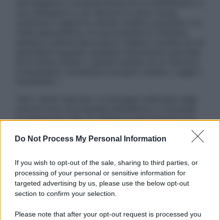
una diagnosi o la prescrizione di un trattamento, e
non intendono e non devono in alcun modo
sostituire il rapporto diretto medico-paziente o la
visita specialistica. Si raccomanda di chiedere
sempre il parere del proprio medico curante e/o di
specialisti riguardo qualsiasi indicazione riportata.
Se si hanno dubbi o quesiti sull’uso di un farmaco
è necessario contattare il proprio medico. Leggi il
Disclaimer »
Tutti i diritti riservati. Le immagini utilizzate negli
articoli sono di proprietà dell’editore o concesse
in licenza per l’uso. È vietata la riproduzione non
autorizzata.
Do Not Process My Personal Information
If you wish to opt-out of the sale, sharing to third parties, or
Informativa
processing of your personal or sensitive information for
Privacy Policy
targeted advertising by us, please use the below opt-out
Cookie Policy
section to confirm your selection.
Note Legali
Preferenze Privacy
Please note that after your opt-out request is processed you