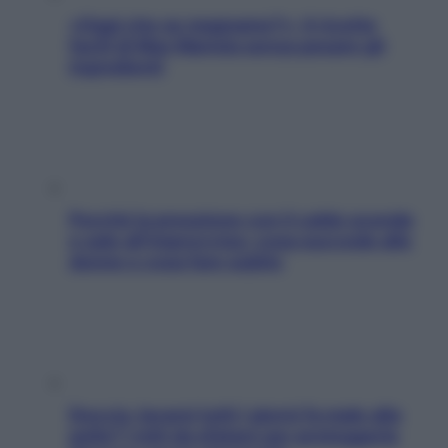
«Oggi che se magnamo?»: 4 ricette
facili di Max Mariola senza pesare gli
ingredienti
Perché la pressione con il caldo scende
e sale all’improvviso: cosa succede alle
donne e cosa fare subito
Doccia, lavarsi tutti i giorni fa male alla
pelle? I miti da sfatare per proteggerla