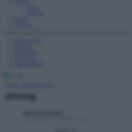
Fitness
Sport
Esercizi
Video
Podcast
Medicina AZ
Farmaci
Calcolatori
Oroscopo
Abbonamenti
Facebook
X
Instagram
Home
»
Medicina A-Z
driving
Redazione Starbene
1 Gennaio 2025 – Lettura 1 minuto
Seguici su