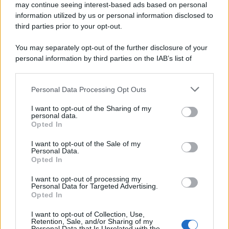
may continue seeing interest-based ads based on personal
information utilized by us or personal information disclosed to
third parties prior to your opt-out.
You may separately opt-out of the further disclosure of your
personal information by third parties on the IAB’s list of
downstream participants.
Personal Data Processing Opt Outs
This information may also be disclosed by us to third parties
on the IAB’s List of Downstream Participants that may further
I want to opt-out of the Sharing of my
disclose it to other third parties.
personal data.
Opted In
Please note that this website/app uses one or more Google
services and may gather and store information including but
I want to opt-out of the Sale of my
Personal Data.
not limited to your visit or usage behaviour. You may click to
Opted In
grant or deny consent to Google and its third-party tags to
use your data for below specified purposes in below Google
I want to opt-out of processing my
consent section.
Personal Data for Targeted Advertising.
Opted In
I want to opt-out of Collection, Use,
Retention, Sale, and/or Sharing of my
Personal Data that Is Unrelated with the