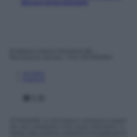
davvero senza stressarla
© Belpietro Edizioni Periodiche SRL –
Riproduzione riservata – P.Iva 13673600964
Chi siamo
Pubblicità
Facebook
X
Instagram
ATTENZIONE: Le informazioni contenute in questo
sito sono presentate a solo scopo informativo, in
nessun caso possono costituire la formulazione di