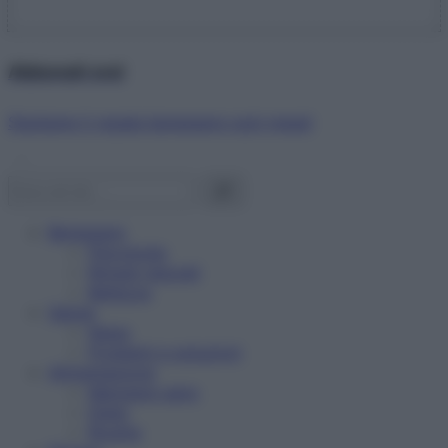
Abbonati ora!
Starbene ti regala benessere ogni mese!
Benessere
Psicologia
Rimedi naturali
Bellezza
Salute
News
Problemi e soluzioni
Alimentazione
Mangiare sano
Diete
Ricette