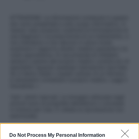
ATTENZIONE: Le informazioni contenute in questo
sito sono presentate a solo scopo informativo, in
nessun caso possono costituire la formulazione di
una diagnosi o la prescrizione di un trattamento, e
non intendono e non devono in alcun modo
sostituire il rapporto diretto medico-paziente o la
visita specialistica. Si raccomanda di chiedere
sempre il parere del proprio medico curante e/o di
specialisti riguardo qualsiasi indicazione riportata.
Se si hanno dubbi o quesiti sull’uso di un farmaco
è necessario contattare il proprio medico. Leggi il
Disclaimer »
Tutti i diritti riservati. Le immagini utilizzate negli
articoli sono di proprietà dell’editore o concesse
in licenza per l’uso. È vietata la riproduzione non
autorizzata.
Do Not Process My Personal Information