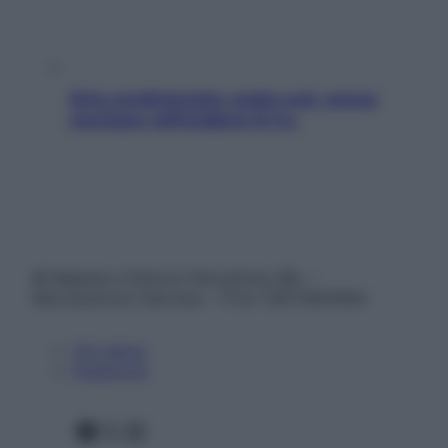
Aria condizionata: usala così, senza
rischiare raffreddore & Co.
© Belpietro Edizioni Periodiche SRL –
Riproduzione riservata – P.Iva 13673600964
Chi siamo
Pubblicità
Facebook
X
Instagram