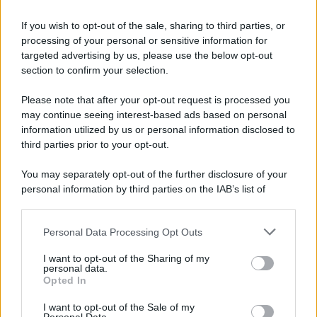
Informativa
Privacy Policy
If you wish to opt-out of the sale, sharing to third parties, or
Cookie Policy
processing of your personal or sensitive information for
Note Legali
targeted advertising by us, please use the below opt-out
Preferenze Privacy
section to confirm your selection.
Please note that after your opt-out request is processed you
may continue seeing interest-based ads based on personal
information utilized by us or personal information disclosed to
third parties prior to your opt-out.
You may separately opt-out of the further disclosure of your
personal information by third parties on the IAB’s list of
downstream participants.
Personal Data Processing Opt Outs
This information may also be disclosed by us to third parties
on the IAB’s List of Downstream Participants that may further
I want to opt-out of the Sharing of my
disclose it to other third parties.
personal data.
Opted In
Please note that this website/app uses one or more Google
services and may gather and store information including but
I want to opt-out of the Sale of my