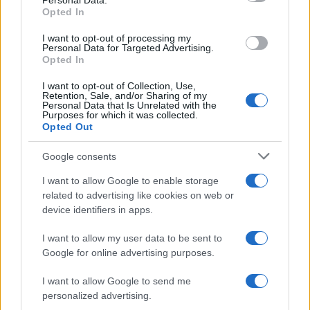
Personal Data.
not limited to your visit or usage behaviour. You may click to
Opted In
grant or deny consent to Google and its third-party tags to
use your data for below specified purposes in below Google
I want to opt-out of processing my
consent section.
Personal Data for Targeted Advertising.
Opted In
I want to opt-out of Collection, Use,
Retention, Sale, and/or Sharing of my
Personal Data that Is Unrelated with the
Purposes for which it was collected.
Opted Out
Google consents
I want to allow Google to enable storage
related to advertising like cookies on web or
device identifiers in apps.
I want to allow my user data to be sent to
Google for online advertising purposes.
I want to allow Google to send me
personalized advertising.