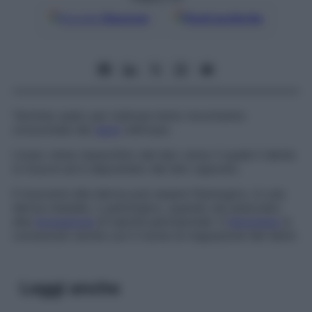
Google
Discover
Fonti preferite
Termine usato per indicare lento movimento
orizzontale dei
denti
nell’osso.
L’osso viene riassorbito dal lato verso il quale il dente
si muove ed è depositato dal lato opposto.
Il muoversi alla deriva può essere fisiologico, in una
deriva mesiale, o patologico, quando sia associato
alla
formazione
di tasche periodontali. Il
fenomeno
è
conosciuto anche con il nome di
migrazione dei denti
.
Leggi anche