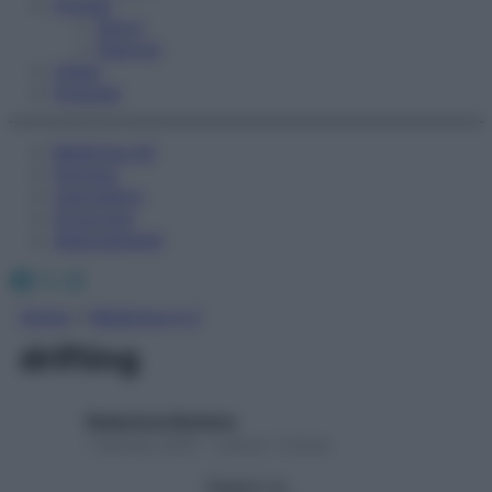
Fitness
Sport
Esercizi
Video
Podcast
Medicina AZ
Farmaci
Calcolatori
Oroscopo
Abbonamenti
Facebook
X
Instagram
Home
»
Medicina A-Z
drifting
Redazione Starbene
1 Gennaio 2025 – Lettura 1 minuto
Seguici su