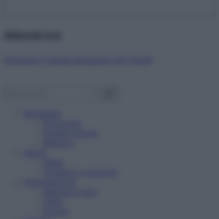
Abbonati ora!
Starbene ti regala benessere ogni mese!
Benessere
Psicologia
Rimedi naturali
Bellezza
Salute
News
Problemi e soluzioni
Alimentazione
Mangiare sano
Diete
Ricette