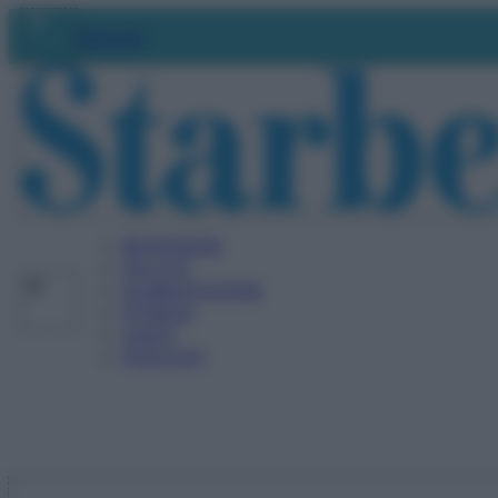
Vai
Abbonati
al
contenuto
BENESSERE
SALUTE
ALIMENTAZIONE
FITNESS
VIDEO
PODCAST