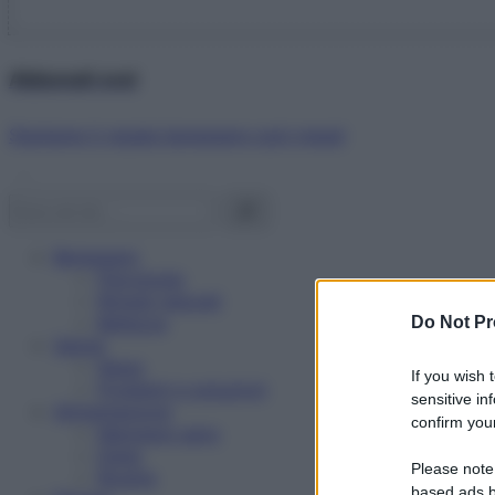
Abbonati ora!
Starbene ti regala benessere ogni mese!
Benessere
Psicologia
Rimedi naturali
Bellezza
Do Not Pr
Salute
News
If you wish 
Problemi e soluzioni
sensitive in
Alimentazione
confirm your
Mangiare sano
Diete
Please note
Ricette
based ads b