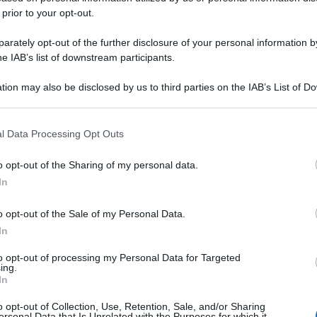
 prior to your opt-out.
rately opt-out of the further disclosure of your personal information by
he IAB’s list of downstream participants.
tion may also be disclosed by us to third parties on the IAB’s List of 
 that may further disclose it to other third parties.
 that this website/app uses one or more Google services and may gath
l Data Processing Opt Outs
including but not limited to your visit or usage behaviour. You may click 
 to Google and its third-party tags to use your data for below specifi
o opt-out of the Sharing of my personal data.
ogle consent section.
In
o opt-out of the Sale of my Personal Data.
In
to opt-out of processing my Personal Data for Targeted
ing.
In
o opt-out of Collection, Use, Retention, Sale, and/or Sharing
ersonal Data that Is Unrelated with the Purposes for which it