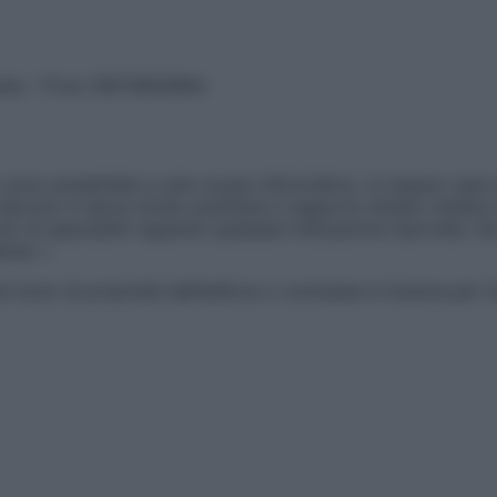
vata – P.Iva 13673600964
sono presentate a solo scopo informativo, in nessun caso p
devono in alcun modo sostituire il rapporto diretto medico-p
 di specialisti riguardo qualsiasi indicazione riportata. Se
aimer »
ticoli sono di proprietà dell’editore o concesse in licenza per 