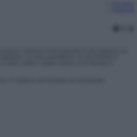
Chi siamo
Pubblicità
Faceb
X
In
ossono costituire la formulazione di una diagnosi o la
aziente o la visita specialistica. Si raccomanda di
 si hanno dubbi o quesiti sull’uso di un farmaco è
l’uso. È vietata la riproduzione non autorizzata.