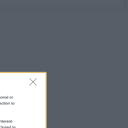
sonal or
ection to
nterest-
closed to