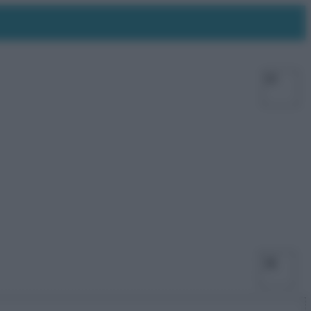
Facebo
X
Ins