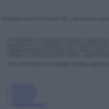
© Belpietro Edizioni Periodiche SRL – Riproduzione riser
ATTENZIONE: Le informazioni contenute in questo sito 
prescrizione di un trattamento, e non intendono e non 
chiedere sempre il parere del proprio medico curante e/o
necessario contattare il proprio medico. Leggi il Discl
Tutti i diritti riservati. Le immagini utilizzate negli ar
Informativa
Privacy Policy
Cookie Policy
Note Legali
Preferenze Privacy