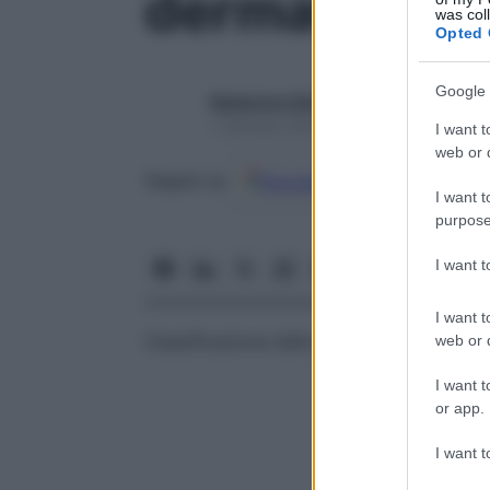
dermatonoso
was col
Opted 
Google 
Redazione Starbene
1 Gennaio 2025 – Lettura 1 minuto
I want t
web or d
Google
Discover
Fon
Seguici su
I want t
purpose
I want 
I want t
Classificazione delle malattie cutanee, d
web or d
I want t
or app.
I want t