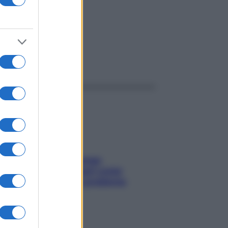
ggi anche
Capelli spezzati lungo
l’attaccatura? Scopri come
risolvere l’annoso problema