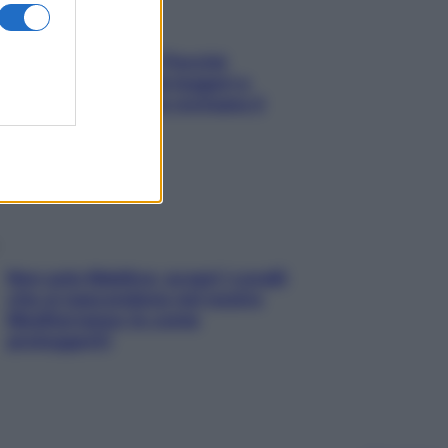
Fame dopo cena? Perché
succede e 6 snack leggeri e
appetitosi che non rovinano il
sonno
Non solo Maldive: scopri i coralli
che si nascondono nel nostro
Mediterraneo (e come
proteggerli)