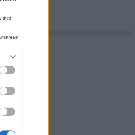
 third
Downstream
er and store
to grant or
ed purposes