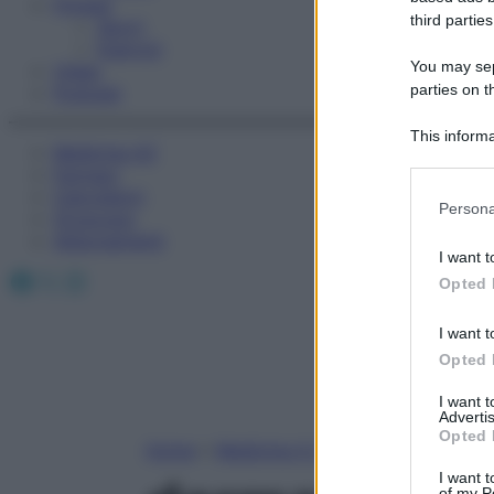
Fitness
third parties
Sport
Esercizi
You may sepa
Video
parties on t
Podcast
This informa
Medicina AZ
Participants
Farmaci
Calcolatori
Please note
Persona
Oroscopo
information 
Abbonamenti
deny consent
I want t
in below Go
Facebook
X
Instagram
Opted 
I want t
Opted 
I want 
Advertis
Opted 
Home
»
Medicina A-Z
I want t
of my P