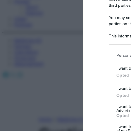
Fitness
third parties
Sport
Esercizi
You may sepa
Video
parties on t
Podcast
This informa
Medicina AZ
Participants
Farmaci
Calcolatori
Please note
Persona
Oroscopo
information 
Abbonamenti
deny consent
I want t
in below Go
Facebook
X
Instagram
Opted 
I want t
Opted 
I want 
Advertis
Opted 
Home
»
Medicina A-Z
I want t
of my P