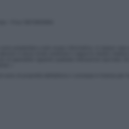
vata – P.Iva 13673600964
sono presentate a solo scopo informativo, in nessun caso p
devono in alcun modo sostituire il rapporto diretto medico-p
 di specialisti riguardo qualsiasi indicazione riportata. Se
aimer »
ticoli sono di proprietà dell’editore o concesse in licenza per 