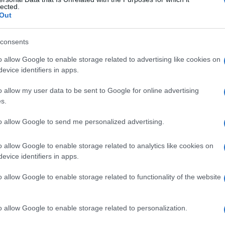
lected.
Out
consents
Le
o allow Google to enable storage related to advertising like cookies on
evice identifiers in apps.
ti preferite
o allow my user data to be sent to Google for online advertising
s.
to allow Google to send me personalized advertising.
o allow Google to enable storage related to analytics like cookies on
i, i quali rappresentano lo stadio larvale dei cestodi
evice identifiers in apps.
. Questo nome generico e i vari nomi specifici che
in alcuni casi.
o allow Google to enable storage related to functionality of the website
nia saginata
, un parassita dell’uomo, presente come
i.
o allow Google to enable storage related to personalization.
a
Taenia solium
, un parassita dell’uomo, presente