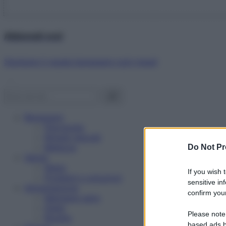
Abbonati ora!
Starbene ti regala benessere ogni mese!
Benessere
Psicologia
Rimedi naturali
Bellezza
Do Not Pr
Salute
News
If you wish 
Problemi e soluzioni
sensitive in
Alimentazione
confirm your
Mangiare sano
Diete
Please note
Ricette
based ads b