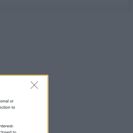
sonal or
ection to
nterest-
closed to