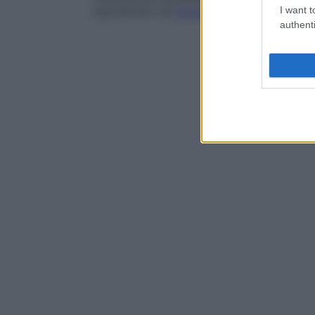
soprattutto nel
tessuto
muscolare dei suin
I want t
authenti