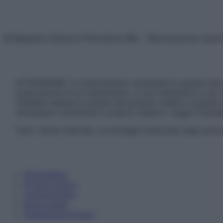
© Belpietro Edizioni Periodiche SRL – Riproduzione riser
ATTENZIONE: Le informazioni contenute in questo sito 
prescrizione di un trattamento, e non intendono e non 
chiedere sempre il parere del proprio medico curante e/o
necessario contattare il proprio medico. Leggi il Discl
Tutti i diritti riservati. Le immagini utilizzate negli ar
Informativa
Privacy Policy
Cookie Policy
Note Legali
Preferenze Privacy