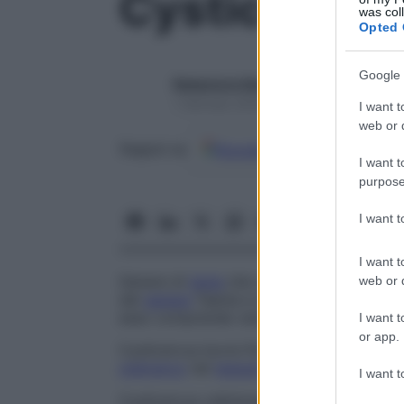
Cysticercus
was col
Opted 
Google 
Redazione Starbene
1 Gennaio 2025 – Lettura 1 minuto
I want t
web or d
Google
Discover
Fon
Seguici su
I want t
purpose
I want 
I want t
Genere di
tenia
che comprende i cisticerch
web or d
del
genere
Taenia
e delle forme correlate
esso comprende vengono ancora utilizzati 
I want t
or app.
Cysticercus bovis
Forma larvale della
Tae
cisticerco
nel
tessuto
muscolare dei bovin
I want t
Cysticercus cellulosae
Forma larvale dell