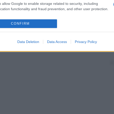
i, ma anche dei cani e dell’uomo.
o allow Google to enable storage related to security, including
cation functionality and fraud prevention, and other user protection.
CONFIRM
Data Deletion
Data Access
Privacy Policy