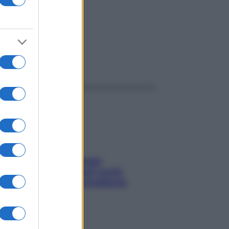
ggi anche
Capelli spezzati lungo
l’attaccatura? Scopri come
risolvere l’annoso problema