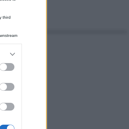
 third
Downstream
er and store
to grant or
ed purposes