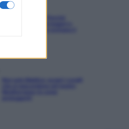
Fame dopo cena? Perché
succede e 6 snack leggeri e
appetitosi che non rovinano il
sonno
Non solo Maldive: scopri i coralli
che si nascondono nel nostro
Mediterraneo (e come
proteggerli)