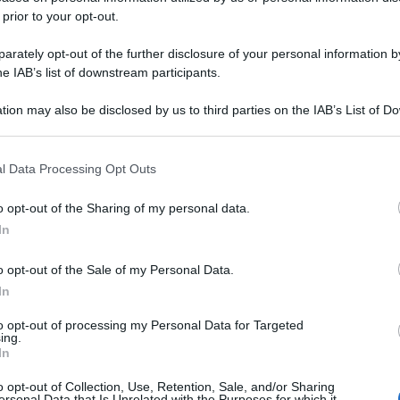
 prior to your opt-out.
rately opt-out of the further disclosure of your personal information by
he IAB’s list of downstream participants.
tion may also be disclosed by us to third parties on the IAB’s List of 
 that may further disclose it to other third parties.
 that this website/app uses one or more Google services and may gath
l Data Processing Opt Outs
including but not limited to your visit or usage behaviour. You may click 
 to Google and its third-party tags to use your data for below specifi
o opt-out of the Sharing of my personal data.
ogle consent section.
In
o opt-out of the Sale of my Personal Data.
In
to opt-out of processing my Personal Data for Targeted
ing.
In
o opt-out of Collection, Use, Retention, Sale, and/or Sharing
ersonal Data that Is Unrelated with the Purposes for which it