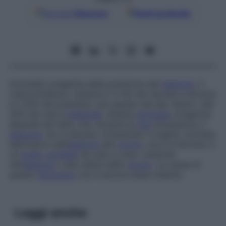
Google
Discover
Fonti preferite
Anomalia congenita della posizione del
testicolo
. Il
criptorchidismo colpisce il 3-4% dei neonati a termine
e il 20% dei prematuri, più spesso dal lato destro. Nel
20% dei casi è
bilaterale
. Questa
anomalia
congenita
dipende dal fatto che, durante la
vita
intrauterina, il
testicolo
non è disceso compiendo il tragitto normale,
dall’interno dell’
addome
allo
scroto
, ma si è fermato a
un
livello
variabile
da caso a caso, restando
nell’
addome
o alla radice dello
scroto
. La causa di
questo
fenomeno
non è ancora stata chiarita.
Leggi anche