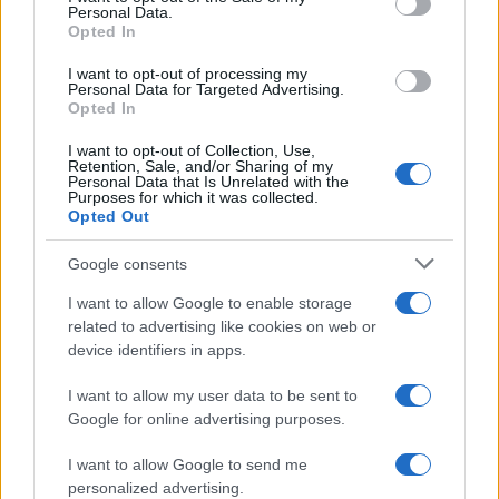
Personal Data.
not limited to your visit or usage behaviour. You may click to
Opted In
grant or deny consent to Google and its third-party tags to
use your data for below specified purposes in below Google
I want to opt-out of processing my
consent section.
Personal Data for Targeted Advertising.
Opted In
I want to opt-out of Collection, Use,
Retention, Sale, and/or Sharing of my
Personal Data that Is Unrelated with the
Purposes for which it was collected.
Opted Out
Google consents
I want to allow Google to enable storage
related to advertising like cookies on web or
device identifiers in apps.
I want to allow my user data to be sent to
Google for online advertising purposes.
I want to allow Google to send me
personalized advertising.