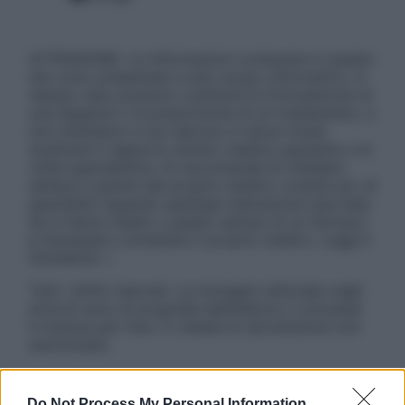
ATTENZIONE: Le informazioni contenute in questo
sito sono presentate a solo scopo informativo, in
nessun caso possono costituire la formulazione di
una diagnosi o la prescrizione di un trattamento, e
non intendono e non devono in alcun modo
sostituire il rapporto diretto medico-paziente o la
visita specialistica. Si raccomanda di chiedere
sempre il parere del proprio medico curante e/o di
specialisti riguardo qualsiasi indicazione riportata.
Se si hanno dubbi o quesiti sull’uso di un farmaco
è necessario contattare il proprio medico. Leggi il
Disclaimer »
Tutti i diritti riservati. Le immagini utilizzate negli
articoli sono di proprietà dell’editore o concesse
in licenza per l’uso. È vietata la riproduzione non
autorizzata.
Do Not Process My Personal Information