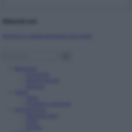
Abbonati ora!
Starbene ti regala benessere ogni mese!
Benessere
Psicologia
Rimedi naturali
Bellezza
Salute
News
Problemi e soluzioni
Alimentazione
Mangiare sano
Diete
Ricette