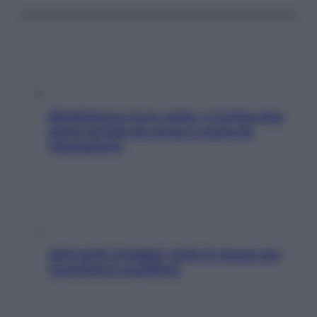
Mindfulness tra le vette: a Cortina due
giorni lontani da stress e ansia da
smartphone
SOS pelle irritabile: tutte le mosse per
riportarla in equilibrio