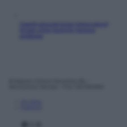
Capelli spezzati lungo l’attaccatura?
Scopri come risolvere l’annoso
problema
© Belpietro Edizioni Periodiche SRL –
Riproduzione riservata – P.Iva 13673600964
Chi siamo
Pubblicità
Facebook
X
Instagram