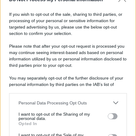
Informativa
Privacy Policy
If you wish to opt-out of the sale, sharing to third parties, or
Cookie Policy
processing of your personal or sensitive information for
Note Legali
targeted advertising by us, please use the below opt-out
Preferenze Privacy
section to confirm your selection.
Please note that after your opt-out request is processed you
may continue seeing interest-based ads based on personal
information utilized by us or personal information disclosed to
third parties prior to your opt-out.
You may separately opt-out of the further disclosure of your
personal information by third parties on the IAB’s list of
downstream participants.
Personal Data Processing Opt Outs
This information may also be disclosed by us to third parties
on the IAB’s List of Downstream Participants that may further
I want to opt-out of the Sharing of my
disclose it to other third parties.
personal data.
Opted In
Please note that this website/app uses one or more Google
services and may gather and store information including but
I want to opt-out of the Sale of my