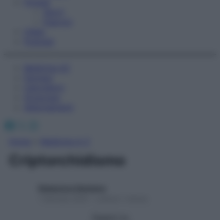
Fitness
Sport
Esercizi
Video
Podcast
Medicina AZ
Farmaci
Calcolatori
Oroscopo
Abbonamenti
Facebook
X
Instagram
Home
»
Medicina A-Z
Criptorchidismo
Redazione Starbene
1 Gennaio 2025 – Lettura 1 minuto
Seguici su