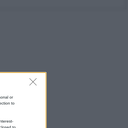
sonal or
ection to
nterest-
closed to