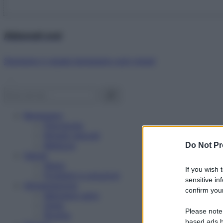
Abbonati ora!
Starbene ti regala benessere ogni mese!
Benessere
Psicologia
Rimedi naturali
Bellezza
Do Not Pr
Salute
News
If you wish 
Problemi e soluzioni
sensitive in
Alimentazione
confirm your
Mangiare sano
Diete
Please note
Ricette
based ads b