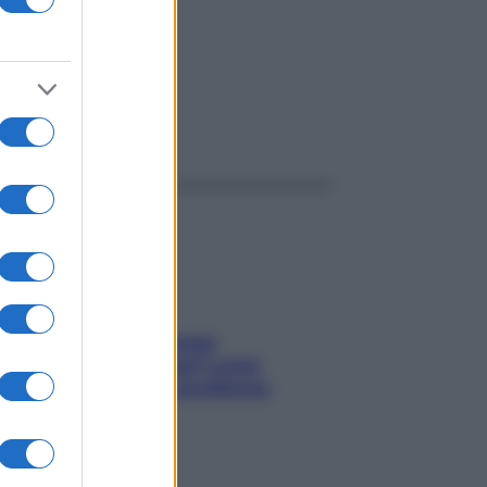
ggi anche
Capelli spezzati lungo
l’attaccatura? Scopri come
risolvere l’annoso problema