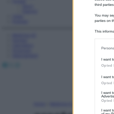
Fitness
third parties
Sport
Esercizi
You may sepa
Video
parties on t
Podcast
This informa
Medicina AZ
Participants
Farmaci
Calcolatori
Please note
Persona
Oroscopo
information 
Abbonamenti
deny consent
I want t
in below Go
Facebook
X
Instagram
Opted 
I want t
Opted 
I want 
Advertis
Opted 
Home
»
Medicina A-Z
I want t
of my P