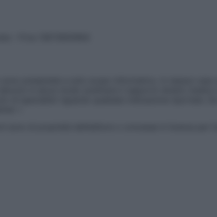
vata – P.Iva 13673600964
sono presentate a solo scopo informativo, in nessun caso p
devono in alcun modo sostituire il rapporto diretto medico-p
 di specialisti riguardo qualsiasi indicazione riportata. Se
aimer »
ticoli sono di proprietà dell’editore o concesse in licenza per 