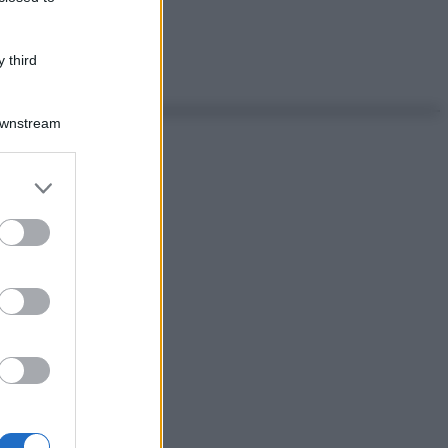
 third
Downstream
er and store
to grant or
ed purposes