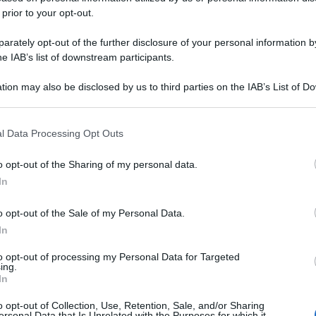
 prior to your opt-out.
rately opt-out of the further disclosure of your personal information by
he IAB’s list of downstream participants.
tion may also be disclosed by us to third parties on the IAB’s List of 
 that may further disclose it to other third parties.
 that this website/app uses one or more Google services and may gath
l Data Processing Opt Outs
including but not limited to your visit or usage behaviour. You may click 
 to Google and its third-party tags to use your data for below specifi
o opt-out of the Sharing of my personal data.
ogle consent section.
In
o opt-out of the Sale of my Personal Data.
In
to opt-out of processing my Personal Data for Targeted
ing.
In
o opt-out of Collection, Use, Retention, Sale, and/or Sharing
ersonal Data that Is Unrelated with the Purposes for which it