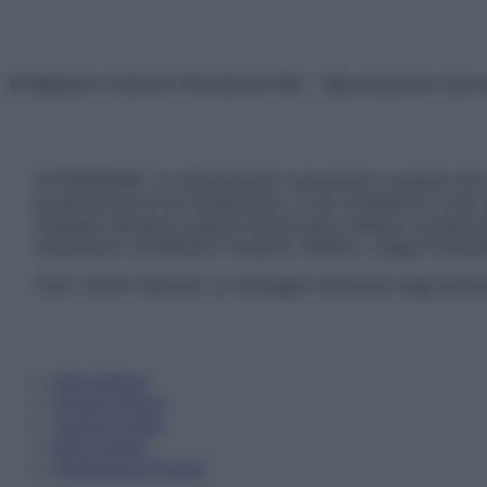
© Belpietro Edizioni Periodiche SRL – Riproduzione riser
ATTENZIONE: Le informazioni contenute in questo sito 
prescrizione di un trattamento, e non intendono e non 
chiedere sempre il parere del proprio medico curante e/o
necessario contattare il proprio medico. Leggi il Discl
Tutti i diritti riservati. Le immagini utilizzate negli ar
Informativa
Privacy Policy
Cookie Policy
Note Legali
Preferenze Privacy