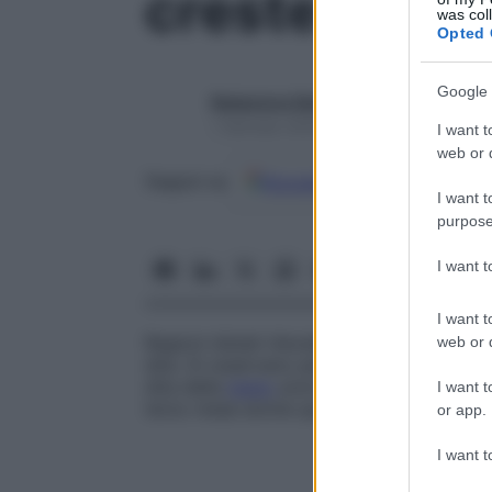
creste digita
was col
Opted 
Google 
Redazione Starbene
1 Gennaio 2025 – Lettura 1 minuto
I want t
web or d
Google
Discover
Fon
Seguici su
I want t
purpose
I want 
I want t
Regioni distali rilevate dell’arto, dette an
web or d
dita. Si osservano per la prima volta dura
dita della
mano
sono le prime a formarsi e a
I want t
terzo mese anche quelle dei piedi appaio
or app.
I want t