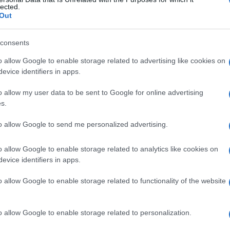
li
lected.
Out
consents
Le
o allow Google to enable storage related to advertising like cookies on
evice identifiers in apps.
ti preferite
o allow my user data to be sent to Google for online advertising
s.
to allow Google to send me personalized advertising.
o allow Google to enable storage related to analytics like cookies on
che
creste radiali
, che si differenziano per formare le
evice identifiers in apps.
nte il secondo e il terzo mese di
vita
embrionale
. Le
 differenziarsi l’una dall’altra, ma già alla fine del
o allow Google to enable storage related to functionality of the website
no chiaramente definite.
o allow Google to enable storage related to personalization.