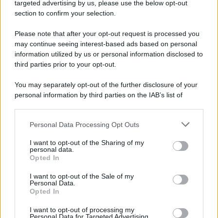
Cookie Policy
targeted advertising by us, please use the below opt-out
Note Legali
section to confirm your selection.
Preferenze Privacy
Please note that after your opt-out request is processed you
may continue seeing interest-based ads based on personal
information utilized by us or personal information disclosed to
third parties prior to your opt-out.
You may separately opt-out of the further disclosure of your
personal information by third parties on the IAB’s list of
downstream participants.
Personal Data Processing Opt Outs
This information may also be disclosed by us to third parties
on the IAB’s List of Downstream Participants that may further
I want to opt-out of the Sharing of my
disclose it to other third parties.
personal data.
Opted In
Please note that this website/app uses one or more Google
services and may gather and store information including but
I want to opt-out of the Sale of my
Personal Data.
not limited to your visit or usage behaviour. You may click to
Opted In
grant or deny consent to Google and its third-party tags to
use your data for below specified purposes in below Google
I want to opt-out of processing my
consent section.
Personal Data for Targeted Advertising.