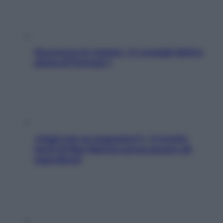
Sicurezza al volante: i 5 consigli dell’ex
pilota di Formula 1
«Oggi che se magnamo?»: 4 ricette
facili di Max Mariola senza pesare gli
ingredienti