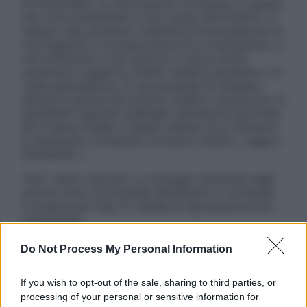
ATTENZIONE: Le informazioni contenute in questo
sito sono presentate a solo scopo informativo, in
nessun caso possono costituire la formulazione di
una diagnosi o la prescrizione di un trattamento, e
non intendono e non devono in alcun modo
sostituire il rapporto diretto medico-paziente o la
visita specialistica. Si raccomanda di chiedere
sempre il parere del proprio medico curante e/o di
specialisti riguardo qualsiasi indicazione riportata.
Se si hanno dubbi o quesiti sull’uso di un farmaco
è necessario contattare il proprio medico. Leggi il
Disclaimer »
Tutti i diritti riservati. Le immagini utilizzate negli
articoli sono di proprietà dell’editore o concesse
in licenza per l’uso. È vietata la riproduzione non
autorizzata.
Do Not Process My Personal Information
Informativa
If you wish to opt-out of the sale, sharing to third parties, or
Privacy Policy
processing of your personal or sensitive information for