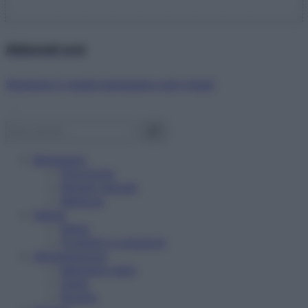
Abbonati ora!
Starbene ti regala benessere ogni mese!
Benessere
Psicologia
Rimedi naturali
Bellezza
Salute
News
Problemi e soluzioni
Alimentazione
Mangiare sano
Diete
Ricette