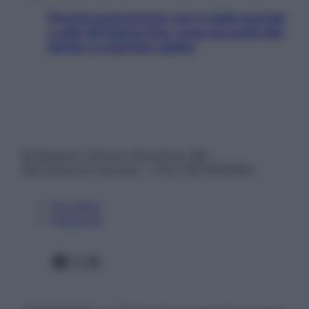
Perché la pressione con il caldo scende
e sale all’improvviso: cosa succede alle
donne e cosa fare subito
© Belpietro Edizioni Periodiche SRL –
Riproduzione riservata – P.Iva 13673600964
Chi siamo
Pubblicità
Facebook
X
Instagram