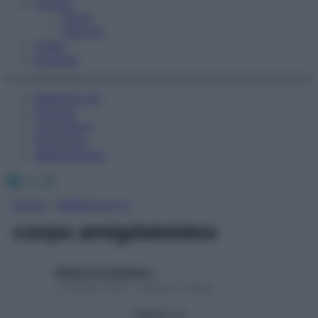
Fitness
Sport
Esercizi
Video
Podcast
Medicina AZ
Farmaci
Calcolatori
Oroscopo
Abbonamenti
Facebook
X
Instagram
Home
»
Medicina A-Z
corpo amigdaloideo
Redazione Starbene
1 Gennaio 2025 – Lettura 1 minuto
Seguici su