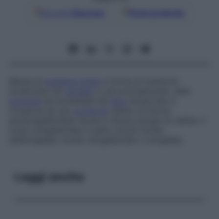
Google
Discover
Fonti preferite
Massa di
sostanza grigia
a forma di mandorla
localizzata nel
cervello
e, più precisamente, nella
porzione
dorsomediale del
lobo
temporale: è
ricoperta da una
corteccia
(detta
corteccia
periamigdaloidea
) divisa in diversi gruppi di cellule. Il
corpo amigdaloideo è detto anche
nucleo
dell’amigdala
,
nucleo amigdaloideo
o
amigdala
.
Leggi anche