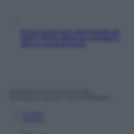
Doccia, lavarsi tutti i giorni fa male alla
pelle? I miti da sfatare per proteggerla
davvero senza stressarla
© Belpietro Edizioni Periodiche SRL –
Riproduzione riservata – P.Iva 13673600964
Chi siamo
Pubblicità