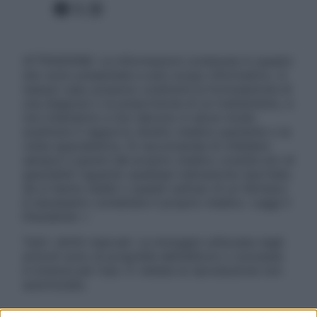
Facebook
X
Instagram
ATTENZIONE: Le informazioni contenute in questo
sito sono presentate a solo scopo informativo, in
nessun caso possono costituire la formulazione di
una diagnosi o la prescrizione di un trattamento, e
non intendono e non devono in alcun modo
sostituire il rapporto diretto medico-paziente o la
visita specialistica. Si raccomanda di chiedere
sempre il parere del proprio medico curante e/o di
specialisti riguardo qualsiasi indicazione riportata.
Se si hanno dubbi o quesiti sull’uso di un farmaco
è necessario contattare il proprio medico. Leggi il
Disclaimer »
Tutti i diritti riservati. Le immagini utilizzate negli
articoli sono di proprietà dell’editore o concesse
in licenza per l’uso. È vietata la riproduzione non
autorizzata.