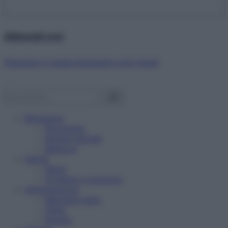
Abbonati ora!
Starbene ti regala benessere ogni mese!
Benessere
Psicologia
Rimedi naturali
Bellezza
Salute
News
Problemi e soluzioni
Alimentazione
Mangiare sano
Diete
Ricette