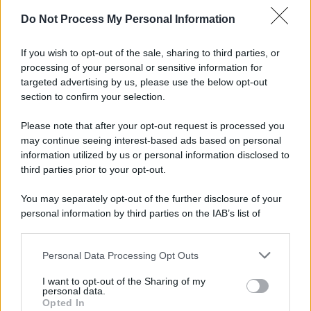
Do Not Process My Personal Information
Informativa
Privacy Policy
If you wish to opt-out of the sale, sharing to third parties, or
Cookie Policy
processing of your personal or sensitive information for
Note Legali
targeted advertising by us, please use the below opt-out
Preferenze Privacy
section to confirm your selection.
Please note that after your opt-out request is processed you
may continue seeing interest-based ads based on personal
information utilized by us or personal information disclosed to
third parties prior to your opt-out.
You may separately opt-out of the further disclosure of your
personal information by third parties on the IAB’s list of
downstream participants.
Personal Data Processing Opt Outs
This information may also be disclosed by us to third parties
on the IAB’s List of Downstream Participants that may further
I want to opt-out of the Sharing of my
disclose it to other third parties.
personal data.
Opted In
Please note that this website/app uses one or more Google