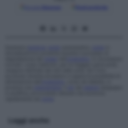
Google
Discover
Fonti preferite
Sostanze (
acetone
,
acido
acetoacetico,
acido
b
-
idrossibutirrico) prodotte durante il processo di
degradazione dei
grassi
nell’
organismo
. In circostanze
normali i corpi chetonici, per la maggior parte acidi,
vengono eliminati dai reni nelle urine. Se il loro
accumulo diventa eccessivo e supera le possibilità di
eliminazione dell’
organismo
, come nel diabete, si
produce una
chetoacidosi
: il
pH
del
plasma
sanguigno
si acidifica, provocando disturbi che evolvono
rapidamente nel
coma
.
Leggi anche