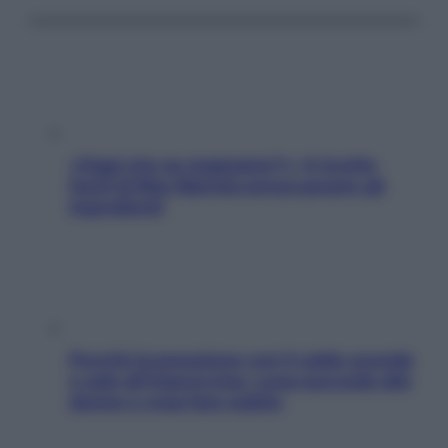
«Oggi che se magnamo?»: 4 ricette
facili di Max Mariola senza pesare gli
ingredienti
Perché la pressione con il caldo scende
e sale all’improvviso: cosa succede alle
donne e cosa fare subito