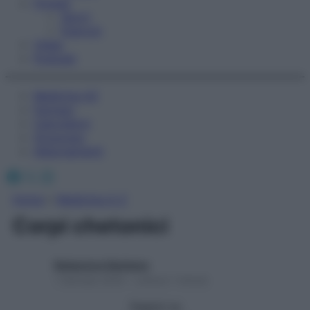
Fitness
Sport
Esercizi
Video
Podcast
Medicina AZ
Farmaci
Calcolatori
Oroscopo
Abbonamenti
Facebook
X
Instagram
Home
»
Medicina A-Z
Corpi chetonici
Redazione Starbene
1 Gennaio 2025 – Lettura 1 minuto
Seguici su