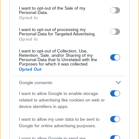
services and may gather and store information including but
I want to opt-out of the Sale of my
Personal Data.
not limited to your visit or usage behaviour. You may click to
Opted In
grant or deny consent to Google and its third-party tags to
use your data for below specified purposes in below Google
I want to opt-out of processing my
consent section.
Personal Data for Targeted Advertising.
Opted In
I want to opt-out of Collection, Use,
Retention, Sale, and/or Sharing of my
Personal Data that Is Unrelated with the
Purposes for which it was collected.
Opted Out
Google consents
I want to allow Google to enable storage
related to advertising like cookies on web or
device identifiers in apps.
I want to allow my user data to be sent to
Google for online advertising purposes.
I want to allow Google to send me