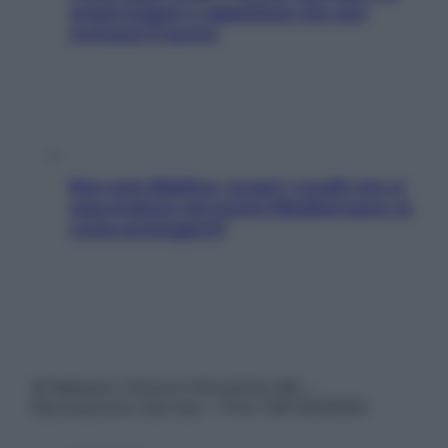
snack leggeri e appetitosi che non
rovinano il sonno
Non solo Maldive: scopri i coralli che si
nascondono nel nostro Mediterraneo (e
come proteggerli)
© Belpietro Edizioni Periodiche SRL –
Riproduzione riservata – P.Iva 13673600964