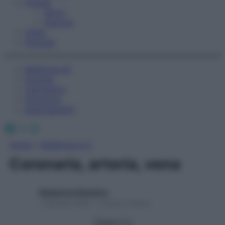
Fitness
Sport
Esercizi
Video
Podcast
Medicina AZ
Farmaci
Calcolatori
Oroscopo
Abbonamenti
Facebook
X
Instagram
Home
»
Medicina A-Z
Coronaria, arteria, vena
Redazione Starbene
1 Gennaio 2025 – Lettura 2 minuti
Seguici su