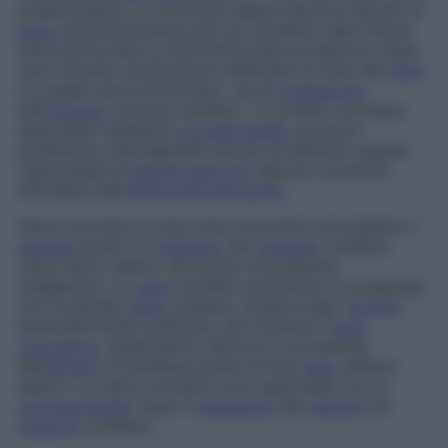
predominante
. La coronaria destra decorre davanti al
solco
atrioventricolare per poi dividersi nelle arterie
retroventricolare e interventricolare posteriore, dopo
aver formato ramificazioni destinate al nodo del
seno
e a quello atrioventricolare, vie di
conduzione
dell’
impulso
nervoso cardiaco. Le arterie coronarie,
esplorabili mediante
coronarografia
, possono
presentare restringimenti dovuti ad ateromi, spasmi
responsabili di
angina pectoris
oppure occlusioni
all’origine dell’
infarto del miocardio
.
Vene coronarie
Le due vene coronarie convogliano il
sangue
povero di
ossigeno
dal
muscolo
cardiaco
verso l’atrio destro, dove può nuovamente
ossigenarsi. La
vena
cardiaca posteriore si congiunge
con la grande
vena
cardiaca, situata lungo l’
arteria
interventricolare anteriore, per formare il
seno
coronarico
. Quest’ultimo decorre in prossimità
dell’
arteria
circonflessa prima di fare
capo
all’atrio
destro. Le vene coronarie sono esplorabili con la
coronarografia
, dopo il
passaggio
del
sangue
nel
muscolo
cardiaco.