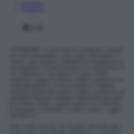
Chi siamo
Pubblicità
Facebook
X
Instagram
ATTENZIONE: Le informazioni contenute in questo
sito sono presentate a solo scopo informativo, in
nessun caso possono costituire la formulazione di
una diagnosi o la prescrizione di un trattamento, e
non intendono e non devono in alcun modo
sostituire il rapporto diretto medico-paziente o la
visita specialistica. Si raccomanda di chiedere
sempre il parere del proprio medico curante e/o di
specialisti riguardo qualsiasi indicazione riportata.
Se si hanno dubbi o quesiti sull’uso di un farmaco
è necessario contattare il proprio medico. Leggi il
Disclaimer »
Tutti i diritti riservati. Le immagini utilizzate negli
articoli sono di proprietà dell’editore o concesse