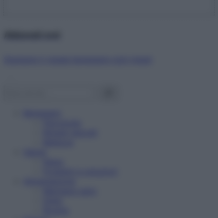
Abbonati ora!
Starbene ti regala benessere ogni mese!
Benessere
Psicologia
Rimedi naturali
Bellezza
Salute
News
Problemi e soluzioni
Alimentazione
Mangiare sano
Diete
Ricette