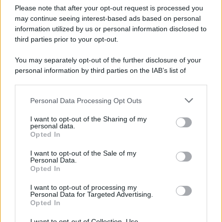
Please note that after your opt-out request is processed you
may continue seeing interest-based ads based on personal
information utilized by us or personal information disclosed to
third parties prior to your opt-out.
You may separately opt-out of the further disclosure of your
personal information by third parties on the IAB’s list of
downstream participants.
Personal Data Processing Opt Outs
This information may also be disclosed by us to third parties
on the IAB’s List of Downstream Participants that may further
I want to opt-out of the Sharing of my
disclose it to other third parties.
personal data.
Opted In
Please note that this website/app uses one or more Google
services and may gather and store information including but
I want to opt-out of the Sale of my
Personal Data.
not limited to your visit or usage behaviour. You may click to
Opted In
grant or deny consent to Google and its third-party tags to
use your data for below specified purposes in below Google
I want to opt-out of processing my
consent section.
Personal Data for Targeted Advertising.
Opted In
I want to opt-out of Collection, Use,