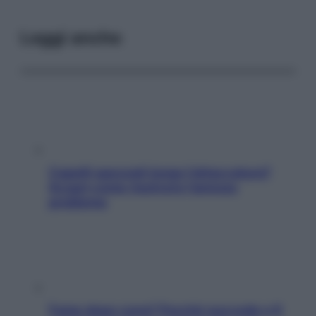
Leggi anche
Capelli spezzati lungo l’attaccatura?
Scopri come risolvere l’annoso
problema
Fame dopo cena? Perché succede e 6