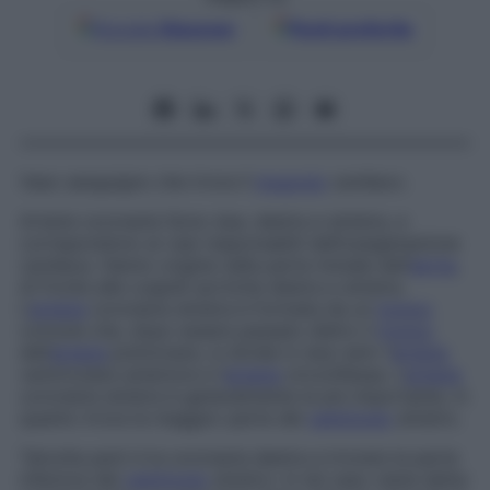
Google
Discover
Fonti preferite
Vaso sanguigno che irrora il
muscolo
cardiaco.
Arterie coronarie
Sono due, destra e sinistra, e
corrispondono ai vasi responsabili dell’ossigenazione
cardiaca. Hanno origine nella parte iniziale dell’
aorta
,
di fronte alle cuspidi aortiche destra e sinistra.
L’
arteria
coronaria sinistra è formata da un
tronco
comune che, dopo essere passato dietro il
tronco
dell’
arteria
polmonare, si divide in due rami: l’
arteria
ventricolare anteriore e l’
arteria
circonflessa. L’
arteria
coronaria sinistra è generalmente la più importante, in
quanto irrora la maggior parte del
ventricolo
sinistro.
Talvolta però è la coronaria destra a irrorare la parte
inferiore del
ventricolo
sinistro: in tal caso viene detta