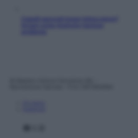
Capelli spezzati lungo l’attaccatura?
Scopri come risolvere l’annoso
problema
© Belpietro Edizioni Periodiche SRL –
Riproduzione riservata – P.Iva 13673600964
Chi siamo
Pubblicità
Facebook
X
Instagram