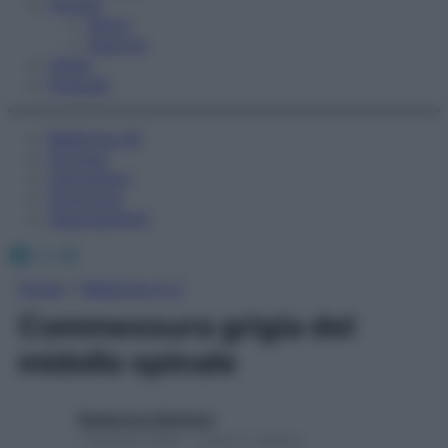
Fitness
Sport
Esercizi
Video
Podcast
Medicina AZ
Farmaci
Calcolatori
Oroscopo
Abbonamenti
Facebook
X
Instagram
Home
»
Medicina A-Z
Commessura grigia del
midollo spinale
Redazione Starbene
1 Gennaio 2025 – Lettura 1 minuto