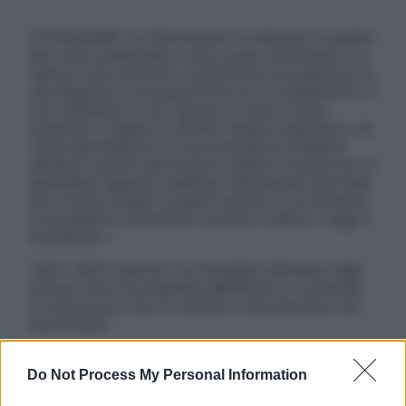
ATTENZIONE: Le informazioni contenute in questo
sito sono presentate a solo scopo informativo, in
nessun caso possono costituire la formulazione di
una diagnosi o la prescrizione di un trattamento, e
non intendono e non devono in alcun modo
sostituire il rapporto diretto medico-paziente o la
visita specialistica. Si raccomanda di chiedere
sempre il parere del proprio medico curante e/o di
specialisti riguardo qualsiasi indicazione riportata.
Se si hanno dubbi o quesiti sull’uso di un farmaco
è necessario contattare il proprio medico. Leggi il
Disclaimer »
Tutti i diritti riservati. Le immagini utilizzate negli
articoli sono di proprietà dell’editore o concesse
in licenza per l’uso. È vietata la riproduzione non
autorizzata.
Do Not Process My Personal Information
Informativa