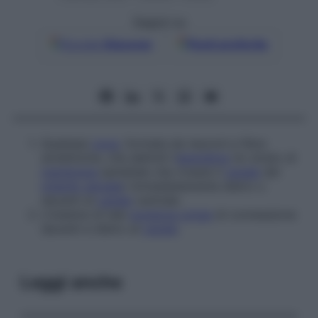
Seguici su
Google
Discover
Fonti preferite
Qualsiasi
zona
, formata da neuroni e fibre
amieliniche, che delimiti l’
ependima
(lo strato di
membrana
epiteliale che riveste il
canale
del
midollo spinale
) immediatamente dietro o
davanti al
canale
centrale.
L’insieme di tale
sostanza grigia
di connessione
davanti e dietro al
canale
.
Leggi anche