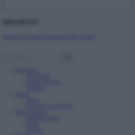
Abbonati ora!
Starbene ti regala benessere ogni mese!
Benessere
Psicologia
Rimedi naturali
Bellezza
Salute
News
Problemi e soluzioni
Alimentazione
Mangiare sano
Diete
Ricette