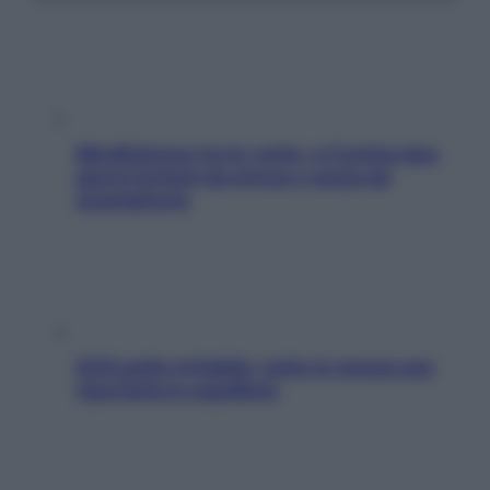
Mindfulness tra le vette: a Cortina due
giorni lontani da stress e ansia da
smartphone
SOS pelle irritabile: tutte le mosse per
riportarla in equilibrio