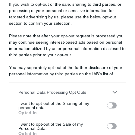
If you wish to opt-out of the sale, sharing to third parties, or
Privacy Policy
processing of your personal or sensitive information for
Cookie Policy
Note Legali
targeted advertising by us, please use the below opt-out
Preferenze Privacy
section to confirm your selection.
Please note that after your opt-out request is processed you
may continue seeing interest-based ads based on personal
information utilized by us or personal information disclosed to
third parties prior to your opt-out.
You may separately opt-out of the further disclosure of your
personal information by third parties on the IAB’s list of
downstream participants.
Personal Data Processing Opt Outs
This information may also be disclosed by us to third parties
on the IAB’s List of Downstream Participants that may further
I want to opt-out of the Sharing of my
disclose it to other third parties.
personal data.
Opted In
Please note that this website/app uses one or more Google
services and may gather and store information including but
I want to opt-out of the Sale of my
Personal Data.
not limited to your visit or usage behaviour. You may click to
Opted In