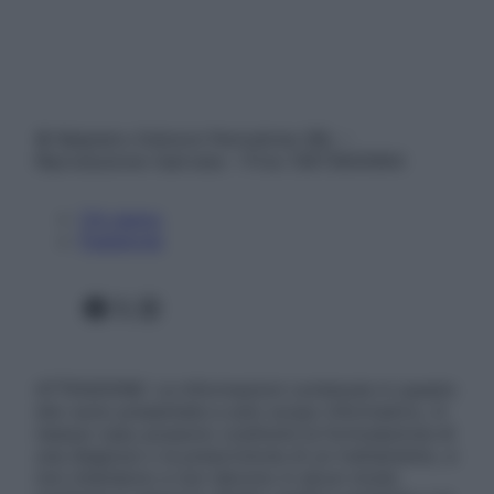
© Belpietro Edizioni Periodiche SRL –
Riproduzione riservata – P.Iva 13673600964
Chi siamo
Pubblicità
Facebook
X
Instagram
ATTENZIONE: Le informazioni contenute in questo
sito sono presentate a solo scopo informativo, in
nessun caso possono costituire la formulazione di
una diagnosi o la prescrizione di un trattamento, e
non intendono e non devono in alcun modo