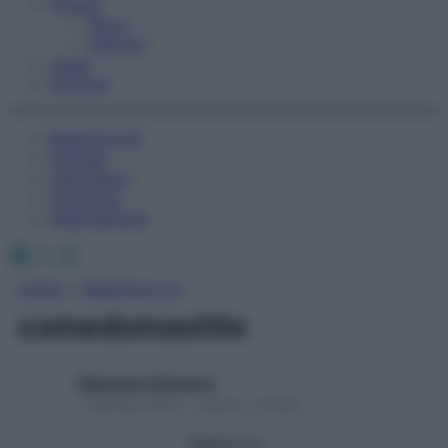
Fitness
Sport
Esercizi
Video
Podcast
Medicina AZ
Farmaci
Calcolatori
Oroscopo
Abbonamenti
Facebook
X
Instagram
Home
»
Medicina A-Z
comedomastite
Redazione Starbene
1 Gennaio 2025 – Lettura 1 minuto
Seguici su