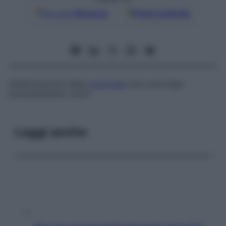
Google
Discover
Fonti preferite
Infiammazione della
mammella
che coinvolge
primariamente i dotti.
Leggi anche