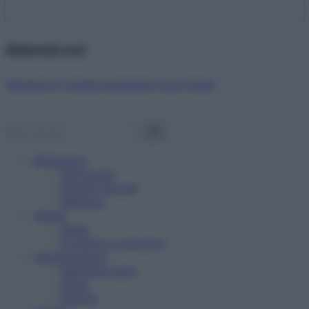
Abbonati ora!
Starbene ti regala benessere ogni mese!
Benessere
Psicologia
Rimedi naturali
Bellezza
Salute
News
Problemi e soluzioni
Alimentazione
Mangiare sano
Diete
Ricette