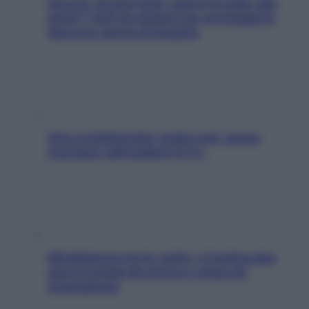
Doccia, lavarsi tutti i giorni fa male alla
pelle? I miti da sfatare per proteggerla
davvero senza stressarla
Aria condizionata: usala così, senza
rischiare raffreddore & Co.
Mindfulness tra le vette: a Cortina due
giorni lontani da stress e ansia da
smartphone