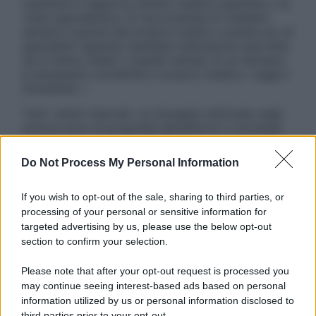
sostituire il rapporto diretto medico-paziente o la
visita specialistica. Si raccomanda di chiedere
sempre il parere del proprio medico curante e/o di
specialisti riguardo qualsiasi indicazione riportata.
Se si hanno dubbi o quesiti sull’uso di un farmaco
è necessario contattare il proprio medico. Leggi il
Disclaimer »
Tutti i diritti riservati. Le immagini utilizzate negli
articoli sono di proprietà dell’editore o concesse
in licenza per l’uso. È vietata la riproduzione non
autorizzata.
Do Not Process My Personal Information
If you wish to opt-out of the sale, sharing to third parties, or
processing of your personal or sensitive information for
Informativa
targeted advertising by us, please use the below opt-out
Privacy Policy
section to confirm your selection.
Cookie Policy
Note Legali
Please note that after your opt-out request is processed you
Preferenze Privacy
may continue seeing interest-based ads based on personal
information utilized by us or personal information disclosed to
third parties prior to your opt-out.