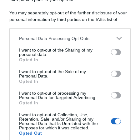
You may separately opt-out of the further disclosure of your
personal information by third parties on the IAB’s list of
downstream participants.
Personal Data Processing Opt Outs
This information may also be disclosed by us to third parties
on the IAB’s List of Downstream Participants that may further
I want to opt-out of the Sharing of my
disclose it to other third parties.
personal data.
Opted In
Please note that this website/app uses one or more Google
services and may gather and store information including but
I want to opt-out of the Sale of my
Personal Data.
not limited to your visit or usage behaviour. You may click to
Opted In
grant or deny consent to Google and its third-party tags to
use your data for below specified purposes in below Google
I want to opt-out of processing my
consent section.
Personal Data for Targeted Advertising.
Opted In
I want to opt-out of Collection, Use,
Retention, Sale, and/or Sharing of my
Personal Data that Is Unrelated with the
Purposes for which it was collected.
Opted Out