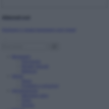
Abbonati ora!
Starbene ti regala benessere ogni mese!
Benessere
Psicologia
Rimedi naturali
Bellezza
Salute
News
Problemi e soluzioni
Alimentazione
Mangiare sano
Diete
Ricette