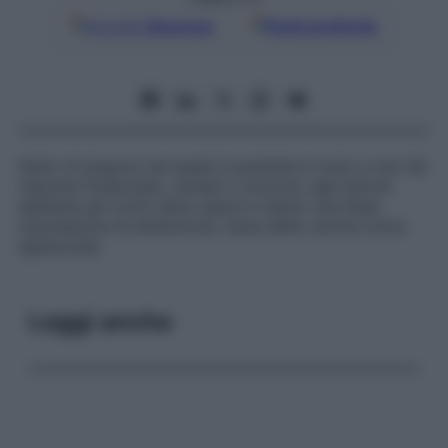
Google
Discover
Fonti preferite
Stato di stupore nel quale il paziente è muto e non dà
risposte finalizzate, verbali o motorie, agli stimoli
sebbene gli occhi siano aperti e diano una falsa
impressione di attenzione; viene detto anche
coma
agripnoide
.
Leggi anche