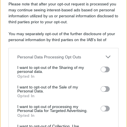
Preferenze Privacy
Please note that after your opt-out request is processed you
may continue seeing interest-based ads based on personal
information utilized by us or personal information disclosed to
third parties prior to your opt-out.
You may separately opt-out of the further disclosure of your
personal information by third parties on the IAB’s list of
downstream participants.
Personal Data Processing Opt Outs
This information may also be disclosed by us to third parties
on the IAB’s List of Downstream Participants that may further
I want to opt-out of the Sharing of my
disclose it to other third parties.
personal data.
Opted In
Please note that this website/app uses one or more Google
services and may gather and store information including but
I want to opt-out of the Sale of my
Personal Data.
not limited to your visit or usage behaviour. You may click to
Opted In
grant or deny consent to Google and its third-party tags to
use your data for below specified purposes in below Google
I want to opt-out of processing my
consent section.
Personal Data for Targeted Advertising.
Opted In
I want to opt-out of Collection, Use,