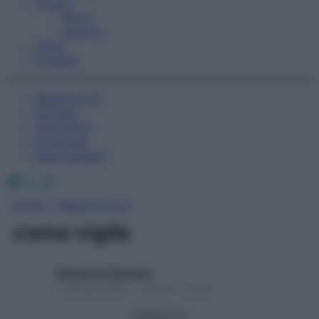
Fitness
Sport
Esercizi
Video
Podcast
Medicina AZ
Farmaci
Calcolatori
Oroscopo
Abbonamenti
Facebook
X
Instagram
Home
»
Medicina A-Z
coma vigile
Redazione Starbene
1 Gennaio 2025 – Lettura 1 minuto
Seguici su