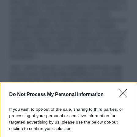
nessun caso possono costituire la formulazione di
una diagnosi o la prescrizione di un trattamento, e
non intendono e non devono in alcun modo
sostituire il rapporto diretto medico-paziente o la
visita specialistica. Si raccomanda di chiedere
sempre il parere del proprio medico curante e/o di
specialisti riguardo qualsiasi indicazione riportata.
Se si hanno dubbi o quesiti sull’uso di un farmaco
è necessario contattare il proprio medico. Leggi il
Disclaimer »
Tutti i diritti riservati. Le immagini utilizzate negli
articoli sono di proprietà dell’editore o concesse
in licenza per l’uso. È vietata la riproduzione non
autorizzata.
Do Not Process My Personal Information
If you wish to opt-out of the sale, sharing to third parties, or
Informativa
processing of your personal or sensitive information for
Privacy Policy
targeted advertising by us, please use the below opt-out
Cookie Policy
section to confirm your selection.
Note Legali