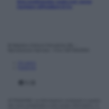
Aria condizionata: usala così, senza
rischiare raffreddore & Co.
© Belpietro Edizioni Periodiche SRL –
Riproduzione riservata – P.Iva 13673600964
Chi siamo
Pubblicità
Facebook
X
Instagram
ATTENZIONE: Le informazioni contenute in questo
sito sono presentate a solo scopo informativo, in