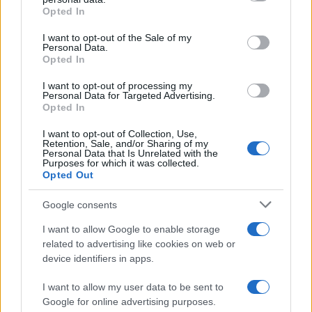
Opted In
Please note that this website/app uses one or more Google
services and may gather and store information including but
I want to opt-out of the Sale of my
Personal Data.
not limited to your visit or usage behaviour. You may click to
Opted In
grant or deny consent to Google and its third-party tags to
use your data for below specified purposes in below Google
I want to opt-out of processing my
consent section.
Personal Data for Targeted Advertising.
Opted In
I want to opt-out of Collection, Use,
Retention, Sale, and/or Sharing of my
Personal Data that Is Unrelated with the
Purposes for which it was collected.
Opted Out
Google consents
I want to allow Google to enable storage
related to advertising like cookies on web or
device identifiers in apps.
I want to allow my user data to be sent to
Google for online advertising purposes.