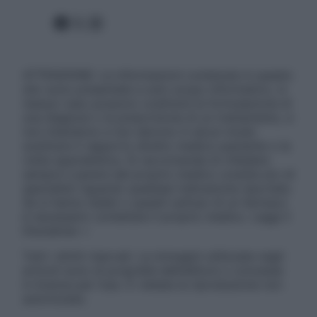
Facebook
X
Instagram
ATTENZIONE: Le informazioni contenute in questo
sito sono presentate a solo scopo informativo, in
nessun caso possono costituire la formulazione di
una diagnosi o la prescrizione di un trattamento, e
non intendono e non devono in alcun modo
sostituire il rapporto diretto medico-paziente o la
visita specialistica. Si raccomanda di chiedere
sempre il parere del proprio medico curante e/o di
specialisti riguardo qualsiasi indicazione riportata.
Se si hanno dubbi o quesiti sull’uso di un farmaco
è necessario contattare il proprio medico. Leggi il
Disclaimer »
Tutti i diritti riservati. Le immagini utilizzate negli
articoli sono di proprietà dell’editore o concesse
in licenza per l’uso. È vietata la riproduzione non
autorizzata.