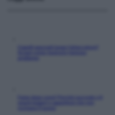
Capelli spezzati lungo l’attaccatura?
Scopri come risolvere l’annoso
problema
Fame dopo cena? Perché succede e 6
snack leggeri e appetitosi che non
rovinano il sonno