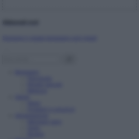
Abbonati ora!
Starbene ti regala benessere ogni mese!
Benessere
Psicologia
Rimedi naturali
Bellezza
Salute
News
Problemi e soluzioni
Alimentazione
Mangiare sano
Diete
Ricette