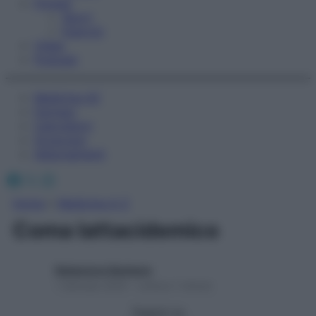
Fitness
Sport
Esercizi
Video
Podcast
Medicina AZ
Farmaci
Calcolatori
Oroscopo
Abbonamenti
Facebook
X
Instagram
Home
»
Medicina A-Z
Coma lattacidemico
Redazione Starbene
1 Gennaio 2025 – Lettura 1 minuto
Seguici su