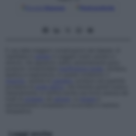
Google
Discover
Fonti preferite
È una delle maggiori complicazioni del diabete. Si
manifesta in
genere
in soggetti molto anziani e i
sintomi, che appaiono subito estremamente gravi,
possono comprendere
insufficienza renale
, cardiaca,
epatica e respiratoria. In queste condizioni, il
muscolo
, carente di
ossigeno
, produce una quantità
eccessiva di
acido lattico
, che diventa quindi tossico.
Generalmente, si verifica anche una forte carenza dei
livelli di
potassio
nel
sangue
. La
terapia
è
estremamente complessa e va avviata in maniera
tempestiva.
Leggi anche