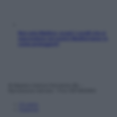
Non solo Maldive: scopri i coralli che si
nascondono nel nostro Mediterraneo (e
come proteggerli)
© Belpietro Edizioni Periodiche SRL –
Riproduzione riservata – P.Iva 13673600964
Chi siamo
Pubblicità