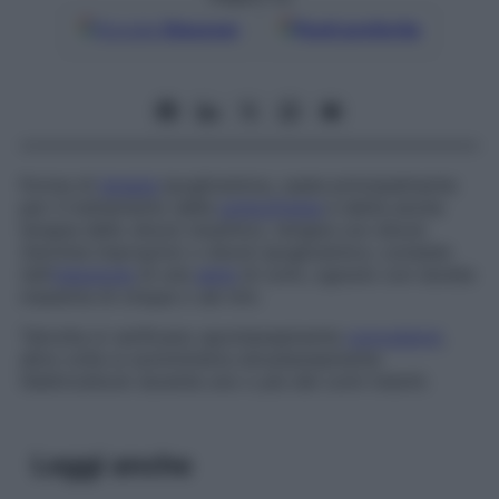
Google
Discover
Fonti preferite
Forma di
terapia
ipoglicemica, usata principalmente
per il trattamento della
schizofrenia
e detta anche
terapia dello shock insulinico
,
terapia con shock
(termine improprio) o
shock ipoglicemico
; consiste
nell’
induzione
di una
serie
di comi, ognuno con durata
massima di cinque o sei min.
Talvolta si verificano spontaneamente
convulsioni
,
altre volte si somministra simultaneamente
l’elettroshock durante uno o più dei comi indotti.
Leggi anche