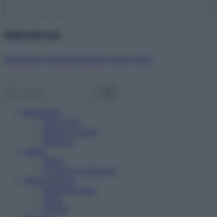
Abbonati ora!
Starbene ti regala benessere ogni mese!
Benessere
Psicologia
Rimedi naturali
Bellezza
Salute
News
Problemi e soluzioni
Alimentazione
Mangiare sano
Diete
Ricette