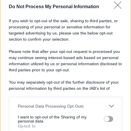
Do Not Process My Personal Information
Informativa
Privacy Policy
If you wish to opt-out of the sale, sharing to third parties, or
Cookie Policy
processing of your personal or sensitive information for
Note Legali
targeted advertising by us, please use the below opt-out
Preferenze Privacy
section to confirm your selection.
Please note that after your opt-out request is processed you
may continue seeing interest-based ads based on personal
information utilized by us or personal information disclosed to
third parties prior to your opt-out.
You may separately opt-out of the further disclosure of your
personal information by third parties on the IAB’s list of
downstream participants.
Personal Data Processing Opt Outs
This information may also be disclosed by us to third parties
on the IAB’s List of Downstream Participants that may further
I want to opt-out of the Sharing of my
disclose it to other third parties.
personal data.
Opted In
Please note that this website/app uses one or more Google