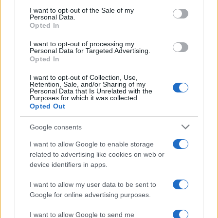
services and may gather and store information including but
I want to opt-out of the Sale of my
Personal Data.
not limited to your visit or usage behaviour. You may click to
Opted In
grant or deny consent to Google and its third-party tags to
use your data for below specified purposes in below Google
I want to opt-out of processing my
consent section.
Personal Data for Targeted Advertising.
Opted In
I want to opt-out of Collection, Use,
Retention, Sale, and/or Sharing of my
Personal Data that Is Unrelated with the
Purposes for which it was collected.
Opted Out
Google consents
I want to allow Google to enable storage
related to advertising like cookies on web or
device identifiers in apps.
I want to allow my user data to be sent to
Google for online advertising purposes.
I want to allow Google to send me