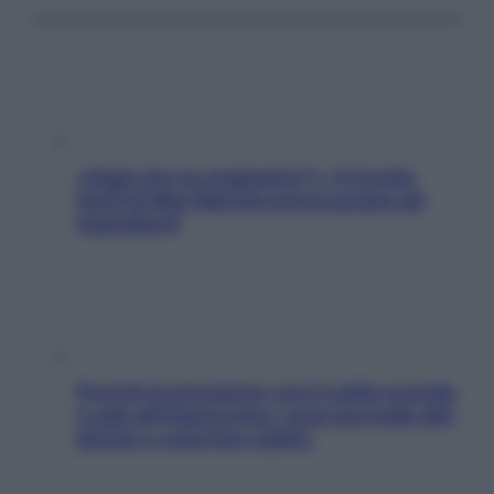
«Oggi che se magnamo?»: 4 ricette
facili di Max Mariola senza pesare gli
ingredienti
Perché la pressione con il caldo scende
e sale all’improvviso: cosa succede alle
donne e cosa fare subito