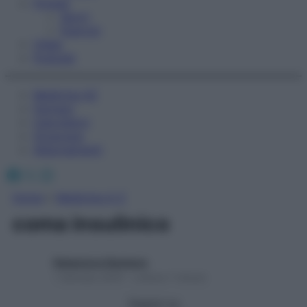
Fitness
Sport
Esercizi
Video
Podcast
Medicina AZ
Farmaci
Calcolatori
Oroscopo
Abbonamenti
Facebook
X
Instagram
Home
»
Medicina A-Z
coma insulinico
Redazione Starbene
1 Gennaio 2025 – Lettura 1 minuto
Seguici su