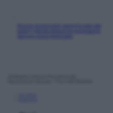
Doccia, lavarsi tutti i giorni fa male alla
pelle? I miti da sfatare per proteggerla
davvero senza stressarla
© Belpietro Edizioni Periodiche SRL –
Riproduzione riservata – P.Iva 13673600964
Chi siamo
Pubblicità