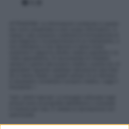
Facebook
X
Instagram
ATTENZIONE: Le informazioni contenute in questo
sito sono presentate a solo scopo informativo, in
nessun caso possono costituire la formulazione di
una diagnosi o la prescrizione di un trattamento, e
non intendono e non devono in alcun modo
sostituire il rapporto diretto medico-paziente o la
visita specialistica. Si raccomanda di chiedere
sempre il parere del proprio medico curante e/o di
specialisti riguardo qualsiasi indicazione riportata.
Se si hanno dubbi o quesiti sull’uso di un farmaco
è necessario contattare il proprio medico. Leggi il
Disclaimer »
Tutti i diritti riservati. Le immagini utilizzate negli
articoli sono di proprietà dell’editore o concesse
in licenza per l’uso. È vietata la riproduzione non
autorizzata.