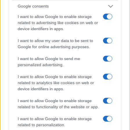
Google consents
I want to allow Google to enable storage
related to advertising like cookies on web or
device identifiers in apps.
I want to allow my user data to be sent to
Google for online advertising purposes.
I want to allow Google to send me
personalized advertising.
I want to allow Google to enable storage
related to analytics like cookies on web or
device identifiers in apps.
I want to allow Google to enable storage
related to functionality of the website or app.
I want to allow Google to enable storage
related to personalization.