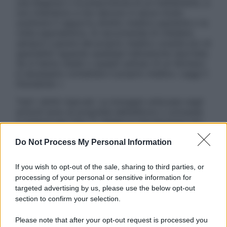
una diagnosi o la prescrizione di un trattamento, e
non intendono e non devono in alcun modo
sostituire il rapporto diretto medico-paziente o la
visita specialistica. Si raccomanda di chiedere
sempre il parere del proprio medico curante e/o di
specialisti riguardo qualsiasi indicazione riportata.
Se si hanno dubbi o quesiti sull’uso di un farmaco
è necessario contattare il proprio medico. Leggi il
Disclaimer »
Tutti i diritti riservati. Le immagini utilizzate negli
articoli sono di proprietà dell’editore o concesse
in licenza per l’uso. È vietata la riproduzione non
autorizzata.
Do Not Process My Personal Information
If you wish to opt-out of the sale, sharing to third parties, or
Informativa
processing of your personal or sensitive information for
Privacy Policy
targeted advertising by us, please use the below opt-out
Cookie Policy
section to confirm your selection.
Note Legali
Preferenze Privacy
Please note that after your opt-out request is processed you