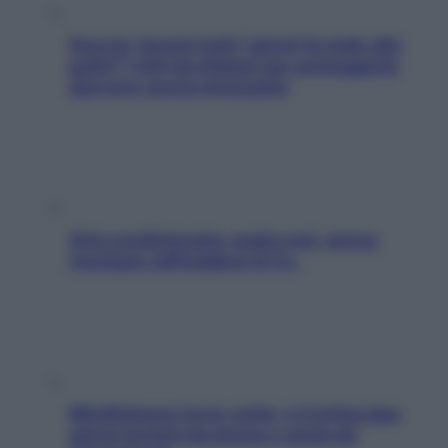
Doccia, lavarsi tutti i giorni fa male alla
pelle? I miti da sfatare per proteggerla
davvero senza stressarla
Aria condizionata: usala così, senza
rischiare raffreddore & Co.
Mindfulness tra le vette: a Cortina due
giorni lontani da stress e ansia da