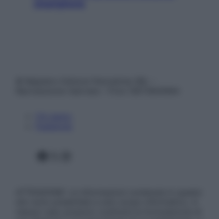
smartphone
© Belpietro Edizioni Periodiche SRL –
Riproduzione riservata – P.Iva 13673600964
Chi siamo
Pubblicità
Facebook
X
Instagram
ATTENZIONE: Le informazioni contenute in questo
sito sono presentate a solo scopo informativo, in
nessun caso possono costituire la formulazione di