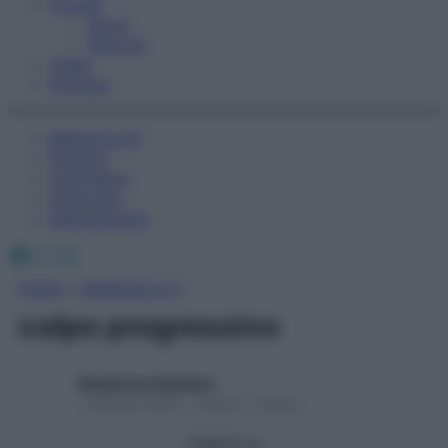
Fitness
Sport
Esercizi
Video
Podcast
Medicina AZ
Farmaci
Calcolatori
Oroscopo
Abbonamenti
Facebook
X
Instagram
Home
»
Medicina A-Z
colpo progressivo
Redazione Starbene
1 Gennaio 2025 – Lettura 1 minuto
Seguici su