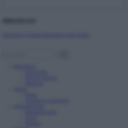
Abbonati ora!
Starbene ti regala benessere ogni mese!
Benessere
Psicologia
Rimedi naturali
Bellezza
Salute
News
Problemi e soluzioni
Alimentazione
Mangiare sano
Diete
Ricette