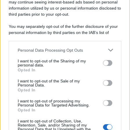
may continue seeing interest-based ads based on personal
information utilized by us or personal information disclosed to
third parties prior to your opt-out.
You may separately opt-out of the further disclosure of your
personal information by third parties on the IAB’s list of
downstream participants.
Personal Data Processing Opt Outs
This information may also be disclosed by us to third parties
on the IAB’s List of Downstream Participants that may further
I want to opt-out of the Sharing of my
disclose it to other third parties.
personal data.
Opted In
Please note that this website/app uses one or more Google
services and may gather and store information including but
I want to opt-out of the Sale of my
Personal Data.
not limited to your visit or usage behaviour. You may click to
Opted In
grant or deny consent to Google and its third-party tags to
use your data for below specified purposes in below Google
I want to opt-out of processing my
consent section.
Personal Data for Targeted Advertising.
Opted In
I want to opt-out of Collection, Use,
Retention, Sale, and/or Sharing of my
Personal Data that Is Unrelated with the