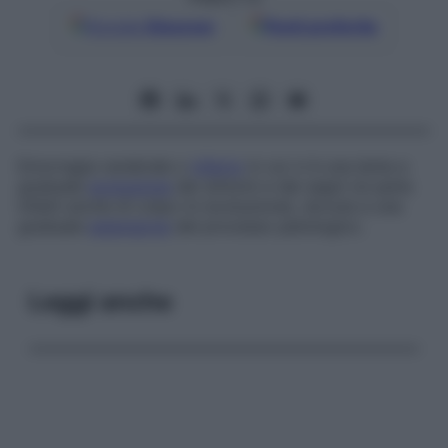
Google
Discover
Fonti preferite
Emorragia cerebrale o
infarto
in cui vi è una lenta e
graduale
evoluzione
dei sintomi e dei segni (si parla
infatti anche di
colpo-in-evoluzione
), dovuta a una
graduale
estensione
del processo patologico.
Leggi anche