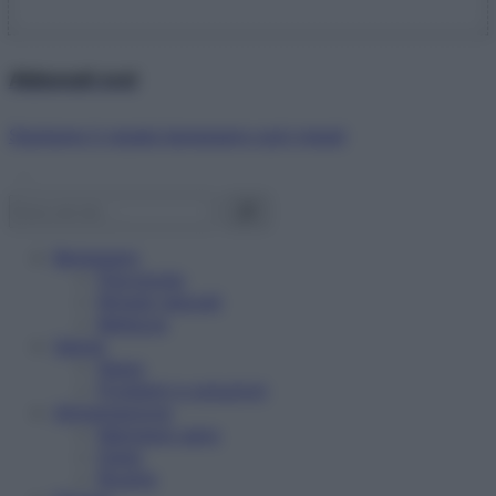
Abbonati ora!
Starbene ti regala benessere ogni mese!
Benessere
Psicologia
Rimedi naturali
Bellezza
Salute
News
Problemi e soluzioni
Alimentazione
Mangiare sano
Diete
Ricette