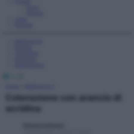
Fitness
Sport
Esercizi
Video
Podcast
Medicina AZ
Farmaci
Calcolatori
Oroscopo
Abbonamenti
Facebook
X
Instagram
Home
»
Medicina A-Z
Colorazione con arancio di
acridina
Redazione Starbene
1 Gennaio 2025 – Lettura 1 minuto