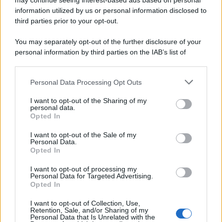
may continue seeing interest-based ads based on personal
information utilized by us or personal information disclosed to
third parties prior to your opt-out.
You may separately opt-out of the further disclosure of your
personal information by third parties on the IAB’s list of
downstream participants.
Personal Data Processing Opt Outs
This information may also be disclosed by us to third parties
on the IAB’s List of Downstream Participants that may further
I want to opt-out of the Sharing of my
disclose it to other third parties.
personal data.
Opted In
Please note that this website/app uses one or more Google
services and may gather and store information including but
I want to opt-out of the Sale of my
Personal Data.
not limited to your visit or usage behaviour. You may click to
Opted In
grant or deny consent to Google and its third-party tags to
use your data for below specified purposes in below Google
I want to opt-out of processing my
consent section.
Personal Data for Targeted Advertising.
Opted In
I want to opt-out of Collection, Use,
Retention, Sale, and/or Sharing of my
Personal Data that Is Unrelated with the