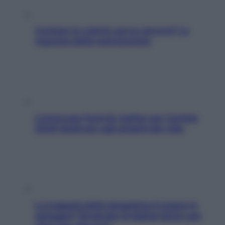
Contare le calorie serve ancora? La
risposta della nutrizionista
L’oroscopo food di Jupiter per l’estate
2026 dedicato agli amanti del cibo
La trappola della dopamina ti segue in
spiaggia? Strategie di digital detox per