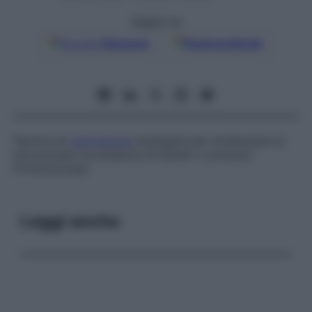
Seguici su
Google
Discover
Fonti preferite
Tecnica di
colorazione
impiegata per evidenziare al
microscopio la presenza di batteri o protozoi
(
Trichomonas
).
Leggi anche