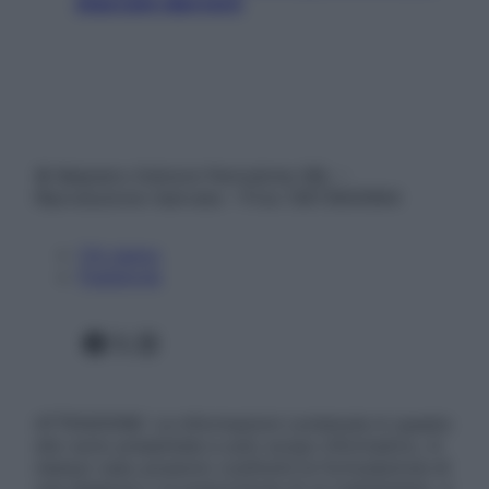
staccare davvero
© Belpietro Edizioni Periodiche SRL –
Riproduzione riservata – P.Iva 13673600964
Chi siamo
Pubblicità
Facebook
X
Instagram
ATTENZIONE: Le informazioni contenute in questo
sito sono presentate a solo scopo informativo, in
nessun caso possono costituire la formulazione di