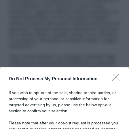
una diagnosi o la prescrizione di un trattamento, e
non intendono e non devono in alcun modo
sostituire il rapporto diretto medico-paziente o la
visita specialistica. Si raccomanda di chiedere
sempre il parere del proprio medico curante e/o di
specialisti riguardo qualsiasi indicazione riportata.
Se si hanno dubbi o quesiti sull’uso di un farmaco
è necessario contattare il proprio medico. Leggi il
Disclaimer »
Tutti i diritti riservati. Le immagini utilizzate negli
articoli sono di proprietà dell’editore o concesse
in licenza per l’uso. È vietata la riproduzione non
autorizzata.
Do Not Process My Personal Information
If you wish to opt-out of the sale, sharing to third parties, or
Informativa
processing of your personal or sensitive information for
Privacy Policy
targeted advertising by us, please use the below opt-out
Cookie Policy
section to confirm your selection.
Note Legali
Preferenze Privacy
Please note that after your opt-out request is processed you