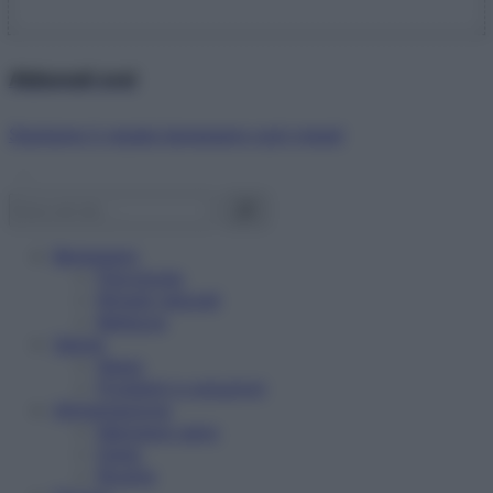
Abbonati ora!
Starbene ti regala benessere ogni mese!
Benessere
Psicologia
Rimedi naturali
Bellezza
Salute
News
Problemi e soluzioni
Alimentazione
Mangiare sano
Diete
Ricette