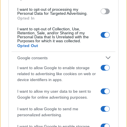
grant or deny consent to Google and its third-party tags to
use your data for below specified purposes in below Google
I want to opt-out of processing my
consent section.
Personal Data for Targeted Advertising.
Opted In
I want to opt-out of Collection, Use,
Retention, Sale, and/or Sharing of my
Personal Data that Is Unrelated with the
Purposes for which it was collected.
Opted Out
Google consents
I want to allow Google to enable storage
related to advertising like cookies on web or
device identifiers in apps.
I want to allow my user data to be sent to
Google for online advertising purposes.
I want to allow Google to send me
personalized advertising.
I want to allow Google to enable storage