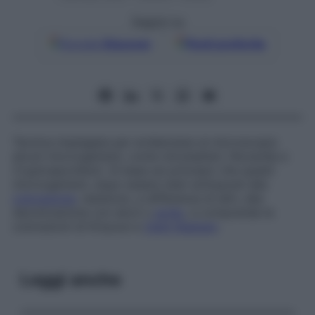
Seguici su
Google
Discover
Fonti preferite
Tecnica impiegata per evidenziare al microscopio
alcuni microrganismi, come micobatteri,
Nocardia
e
Cryptosporidium
. Si basa sul principio che questi
microrganismi, dopo essere stati sottoposti alla
colorazione
, resistono, a differenza di altri, alla
decolorazione con alcol o
acido
, e comprende le
colorazioni di Kinyoun e
Ziehl-Neelsen
.
Leggi anche