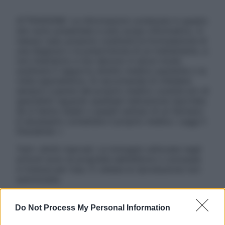
ATTENZIONE: Le informazioni contenute in questo
sito sono presentate a solo scopo informativo, in
nessun caso possono costituire la formulazione di
una diagnosi o la prescrizione di un trattamento, e
non intendono e non devono in alcun modo
sostituire il rapporto diretto medico-paziente o la
visita specialistica. Si raccomanda di chiedere
sempre il parere del proprio medico curante e/o di
specialisti riguardo qualsiasi indicazione riportata.
Se si hanno dubbi o quesiti sull’uso di un farmaco
è necessario contattare il proprio medico. Leggi il
Disclaimer »
Tutti i diritti riservati. Le immagini utilizzate negli
articoli sono di proprietà dell’editore o concesse
in licenza per l’uso. È vietata la riproduzione non
autorizzata.
Do Not Process My Personal Information
Informativa