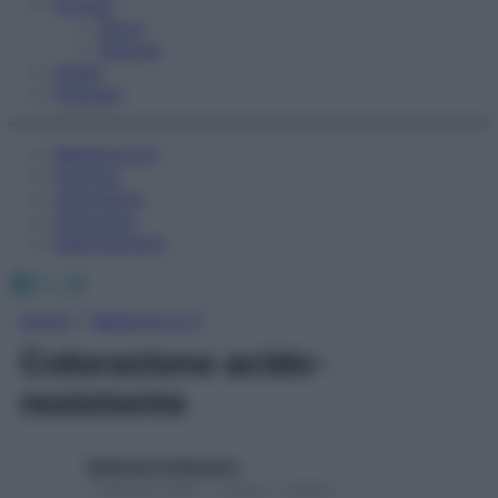
Fitness
Sport
Esercizi
Video
Podcast
Medicina AZ
Farmaci
Calcolatori
Oroscopo
Abbonamenti
Facebook
X
Instagram
Home
»
Medicina A-Z
Colorazione acido-
resistente
Redazione Starbene
1 Gennaio 2025 – Lettura 1 minuto