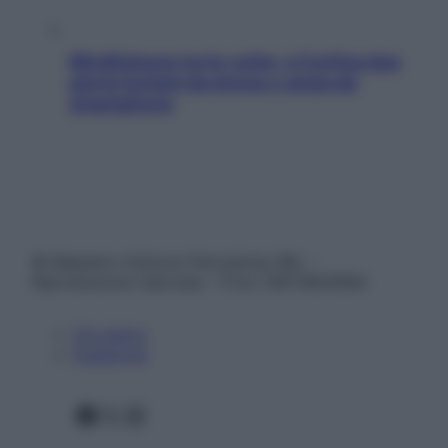
Mindfulness tra le vette: a Cortina due
giorni lontani da stress e ansia da
smartphone
© Belpietro Edizioni Periodiche SRL –
Riproduzione riservata – P.Iva 13673600964
Chi siamo
Pubblicità
Facebook
X
Instagram