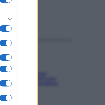
ggi anche
Capelli spezzati lungo
l’attaccatura? Scopri come
risolvere l’annoso problema