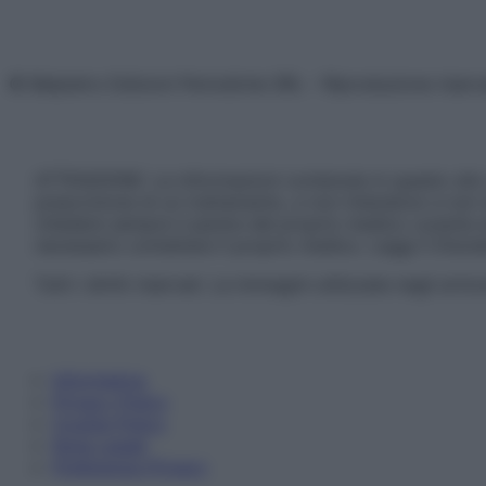
© Belpietro Edizioni Periodiche SRL – Riproduzione riser
ATTENZIONE: Le informazioni contenute in questo sito 
prescrizione di un trattamento, e non intendono e non 
chiedere sempre il parere del proprio medico curante e/o
necessario contattare il proprio medico. Leggi il Discl
Tutti i diritti riservati. Le immagini utilizzate negli ar
Informativa
Privacy Policy
Cookie Policy
Note Legali
Preferenze Privacy