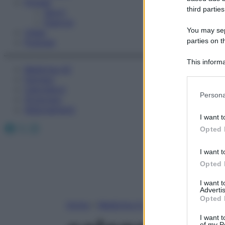
Fitness
third parties
Sport
Esercizi
You may sepa
Video
parties on t
Podcast
This informa
Medicina AZ
Participants
Farmaci
Calcolatori
Please note
Persona
Oroscopo
information 
Abbonamenti
deny consent
I want t
in below Go
Facebook
X
Instagram
Opted 
I want t
Opted 
I want 
Advertis
Opted 
Home
»
Medicina A-Z
I want t
of my P