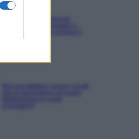
Fame dopo cena? Perché
succede e 6 snack leggeri e
appetitosi che non rovinano il
sonno
Non solo Maldive: scopri i coralli
che si nascondono nel nostro
Mediterraneo (e come
proteggerli)