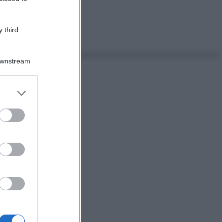
 third
Downstream
er and store
to grant or
ed purposes