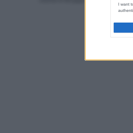
colonne di Morgagni
o
pliche mucose del
I want t
authenti