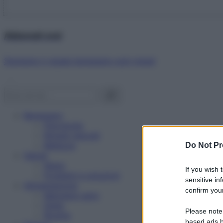
Abbonati ora!
Starbene ti regala benessere ogni mese!
Benessere
Psicologia
Rimedi naturali
Bellezza
Do Not Pr
Salute
News
If you wish 
Problemi e soluzioni
sensitive in
Alimentazione
confirm your
Mangiare sano
Diete
Please note
Ricette
based ads b