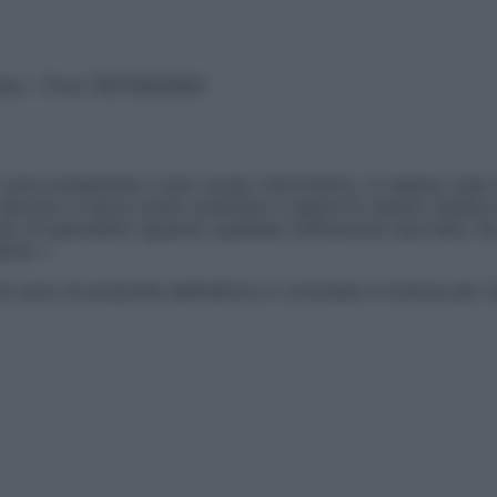
vata – P.Iva 13673600964
sono presentate a solo scopo informativo, in nessun caso p
devono in alcun modo sostituire il rapporto diretto medico-p
 di specialisti riguardo qualsiasi indicazione riportata. Se
aimer »
ticoli sono di proprietà dell’editore o concesse in licenza per 