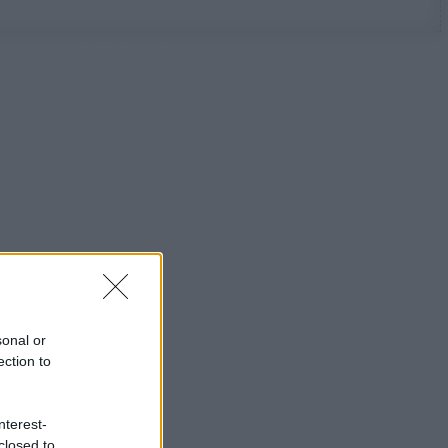
sonal or
ection to
nterest-
closed to