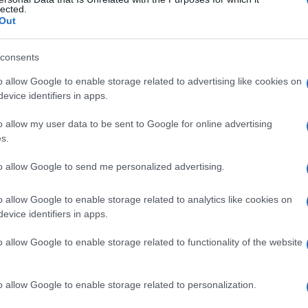
i
lected.
Out
consents
Le
o allow Google to enable storage related to advertising like cookies on
evice identifiers in apps.
ti preferite
o allow my user data to be sent to Google for online advertising
s.
to allow Google to send me personalized advertising.
o allow Google to enable storage related to analytics like cookies on
enti in numero di cinque o dieci)che si trovano
evice identifiers in apps.
re del
canale
anale, ciascuna delle quali contiene un
iore: sono più evidenti nei bambini rispetto agli
o allow Google to enable storage related to functionality of the website
ose in caso di
ostruzione
del flusso o altre alterazioni
o allow Google to enable storage related to personalization.
ne primarie. Le colonne anali sono dette anche