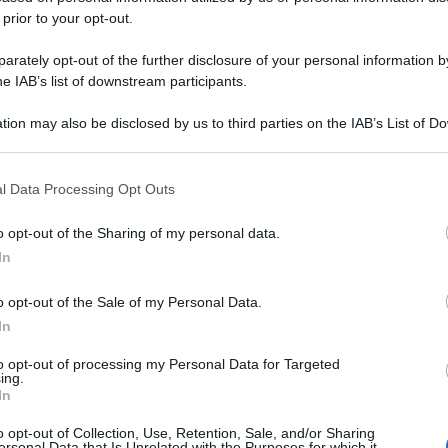
 prior to your opt-out.
rately opt-out of the further disclosure of your personal information by
he IAB’s list of downstream participants.
tion may also be disclosed by us to third parties on the IAB’s List of 
 that may further disclose it to other third parties.
 that this website/app uses one or more Google services and may gath
l Data Processing Opt Outs
including but not limited to your visit or usage behaviour. You may click 
 to Google and its third-party tags to use your data for below specifi
o opt-out of the Sharing of my personal data.
ogle consent section.
In
o opt-out of the Sale of my Personal Data.
In
to opt-out of processing my Personal Data for Targeted
ing.
In
o opt-out of Collection, Use, Retention, Sale, and/or Sharing
ersonal Data that Is Unrelated with the Purposes for which it