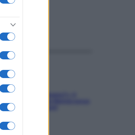
ggi anche
«Oggi che se magnamo?»: 4
ricette facili di Max Mariola senza
pesare gli ingredienti