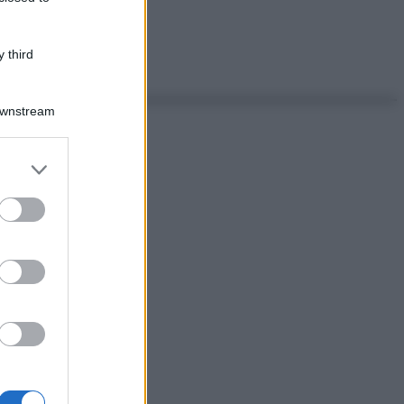
 third
Downstream
er and store
to grant or
ed purposes