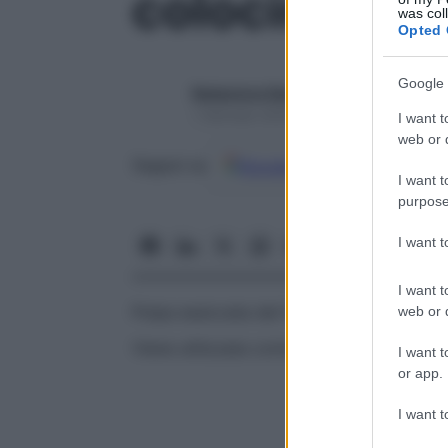
colocinto
was col
Opted 
Google 
Redazione Starbene
1 Gennaio 2025 – Lettura 1 minuto
I want t
web or d
Google
Discover
Fon
Seguici su
I want t
purpose
I want 
I want t
Polpa essiccata del frutto completo, ma 
web or d
Viene utilizzata come potente
catartico
.
I want t
or app.
I want t