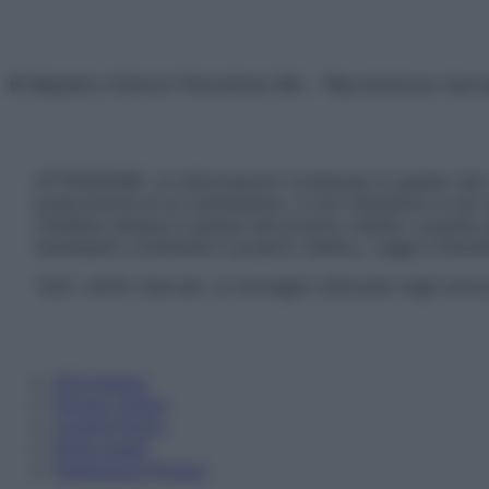
© Belpietro Edizioni Periodiche SRL – Riproduzione riser
ATTENZIONE: Le informazioni contenute in questo sito 
prescrizione di un trattamento, e non intendono e non 
chiedere sempre il parere del proprio medico curante e/o
necessario contattare il proprio medico. Leggi il Discl
Tutti i diritti riservati. Le immagini utilizzate negli ar
Informativa
Privacy Policy
Cookie Policy
Note Legali
Preferenze Privacy