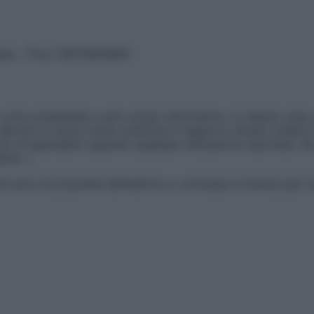
vata – P.Iva 13673600964
sono presentate a solo scopo informativo, in nessun caso p
devono in alcun modo sostituire il rapporto diretto medico-p
 di specialisti riguardo qualsiasi indicazione riportata. Se
aimer »
ticoli sono di proprietà dell’editore o concesse in licenza per 