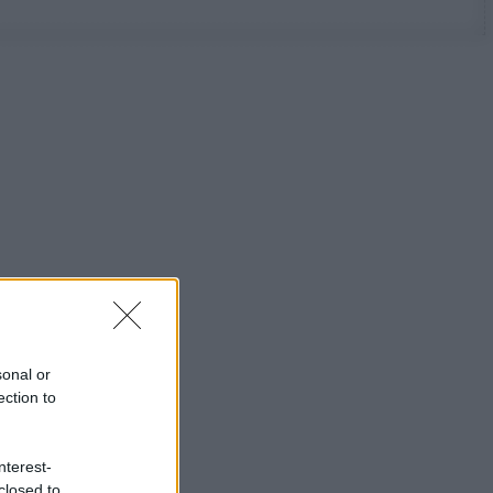
sonal or
ection to
nterest-
closed to