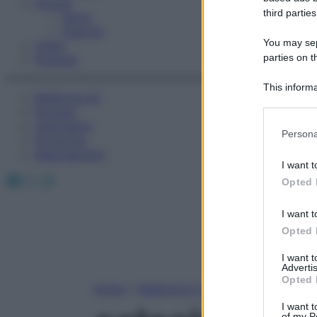
Fitness
third parties
Sport
Esercizi
You may sepa
Video
parties on t
Podcast
This informa
Medicina AZ
Participants
Farmaci
Calcolatori
Please note
Persona
Oroscopo
information 
Abbonamenti
deny consent
I want t
in below Go
Facebook
X
Instagram
Opted 
I want t
Opted 
I want 
Advertis
Opted 
Home
»
Medicina A-Z
I want t
of my P