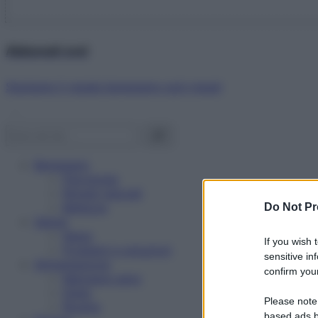
Abbonati ora!
Starbene ti regala benessere ogni mese!
Benessere
Psicologia
Rimedi naturali
Bellezza
Do Not Pr
Salute
News
If you wish 
Problemi e soluzioni
sensitive in
Alimentazione
confirm your
Mangiare sano
Diete
Please note
Ricette
based ads b