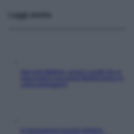
Leggi anche
Non solo Maldive: scopri i coralli che si
nascondono nel nostro Mediterraneo (e
come proteggerli)
In menopausa il rischio d’infarto