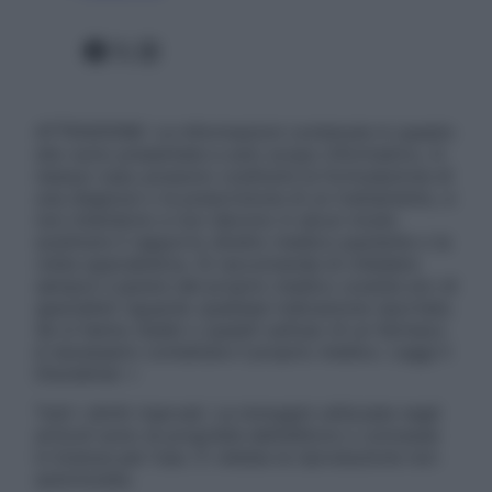
Facebook
X
Instagram
ATTENZIONE: Le informazioni contenute in questo
sito sono presentate a solo scopo informativo, in
nessun caso possono costituire la formulazione di
una diagnosi o la prescrizione di un trattamento, e
non intendono e non devono in alcun modo
sostituire il rapporto diretto medico-paziente o la
visita specialistica. Si raccomanda di chiedere
sempre il parere del proprio medico curante e/o di
specialisti riguardo qualsiasi indicazione riportata.
Se si hanno dubbi o quesiti sull’uso di un farmaco
è necessario contattare il proprio medico. Leggi il
Disclaimer »
Tutti i diritti riservati. Le immagini utilizzate negli
articoli sono di proprietà dell’editore o concesse
in licenza per l’uso. È vietata la riproduzione non
autorizzata.