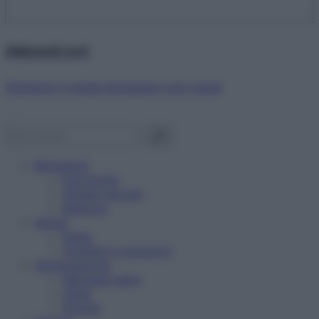
Abbonati ora!
Starbene ti regala benessere ogni mese!
Benessere
Psicologia
Rimedi naturali
Bellezza
Salute
News
Problemi e soluzioni
Alimentazione
Mangiare sano
Diete
Ricette