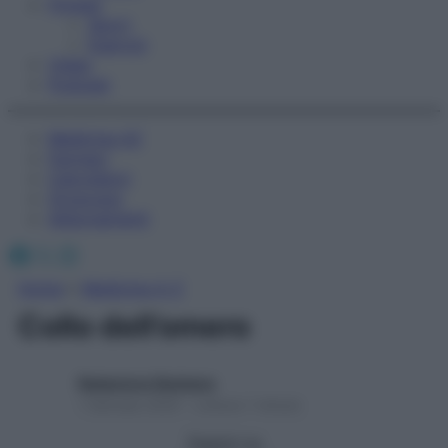
Fitness
Sport
Esercizi
Video
Podcast
Medicina AZ
Farmaci
Calcolatori
Oroscopo
Abbonamenti
Facebook
X
Instagram
Home
»
Medicina A-Z
Collo dell’omero
Redazione Starbene
1 Gennaio 2025 – Lettura 1 minuto
Seguici su