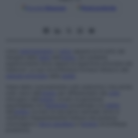
Google
Discover
Fonti preferite
Lieve
restringimento
o
solco
appena al di sotto del
margine della
testa
dell’
omero
, più evidente
superiormente dove separa la superficie articolare dai
tubercoli. La sua circonferenza fornisce l’attacco alla
capsula articolare
della
spalla
.
Viene detto comunemente
collo anatomico
(ma anche
collo vero
) dell’
omero
per differenziarlo dal
collo
chirurgico dell’
omero
, ovvero la giunzione
assottigliata tra l’
estremità
prossimale e la
diafisi
dell’
omero
(ovvero la sua parte centrale) dove si
verificano frequentemente fratture che possono
coinvolgere il
nervo ascellare
e l’
arteria
circonflessa
posteriore.