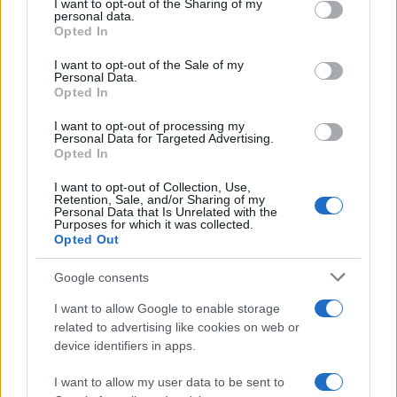
I want to opt-out of the Sharing of my
disclose it to other third parties.
personal data.
Opted In
Please note that this website/app uses one or more Google
services and may gather and store information including but
I want to opt-out of the Sale of my
Personal Data.
not limited to your visit or usage behaviour. You may click to
Opted In
grant or deny consent to Google and its third-party tags to
use your data for below specified purposes in below Google
I want to opt-out of processing my
consent section.
Personal Data for Targeted Advertising.
Opted In
I want to opt-out of Collection, Use,
Retention, Sale, and/or Sharing of my
Personal Data that Is Unrelated with the
Purposes for which it was collected.
Opted Out
Google consents
I want to allow Google to enable storage
related to advertising like cookies on web or
device identifiers in apps.
I want to allow my user data to be sent to