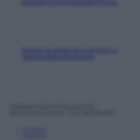
aumenta: è ora di rinforzare il cuore
Contare le calorie serve ancora? La
risposta della nutrizionista
© Belpietro Edizioni Periodiche SRL –
Riproduzione riservata – P.Iva 13673600964
Chi siamo
Pubblicità