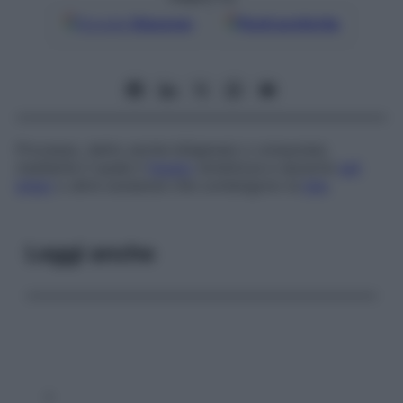
Google
Discover
Fonti preferite
Processo, detto anche
biligenesi
o
colopoiesi
,
mediante il quale il
fegato
sintetizza e secerne
sali
biliari
o altre sostanze che contengono la
bile
.
Leggi anche