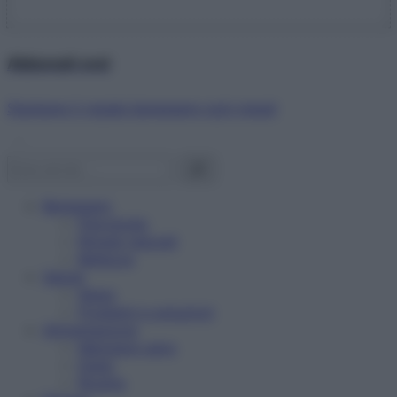
Abbonati ora!
Starbene ti regala benessere ogni mese!
Benessere
Psicologia
Rimedi naturali
Bellezza
Salute
News
Problemi e soluzioni
Alimentazione
Mangiare sano
Diete
Ricette