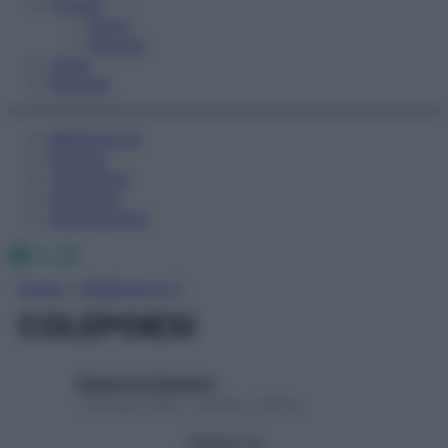
Fitness
Sport
Esercizi
Video
Podcast
Medicina AZ
Farmaci
Calcolatori
Oroscopo
Abbonamenti
Facebook
X
Instagram
Home
»
Medicina A-Z
COLEPOIESI
Redazione Starbene
1 Gennaio 2025 – Lettura 1 minuto
Seguici su