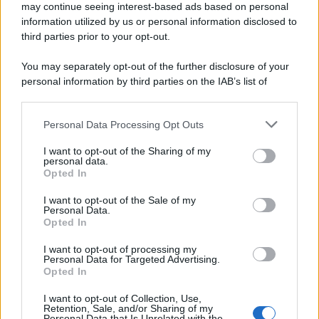
may continue seeing interest-based ads based on personal
information utilized by us or personal information disclosed to
third parties prior to your opt-out.
You may separately opt-out of the further disclosure of your
personal information by third parties on the IAB’s list of
downstream participants.
Personal Data Processing Opt Outs
This information may also be disclosed by us to third parties
on the IAB’s List of Downstream Participants that may further
I want to opt-out of the Sharing of my
disclose it to other third parties.
personal data.
Opted In
Please note that this website/app uses one or more Google
services and may gather and store information including but
I want to opt-out of the Sale of my
Personal Data.
not limited to your visit or usage behaviour. You may click to
Opted In
grant or deny consent to Google and its third-party tags to
use your data for below specified purposes in below Google
I want to opt-out of processing my
consent section.
Personal Data for Targeted Advertising.
Opted In
I want to opt-out of Collection, Use,
Retention, Sale, and/or Sharing of my
Personal Data that Is Unrelated with the