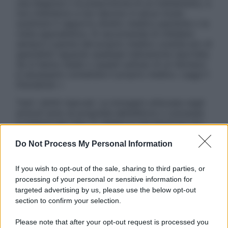
una diagnosi o la prescrizione di un trattamento, e
non intendono e non devono in alcun modo
sostituire il rapporto diretto medico-paziente o la
visita specialistica. Si raccomanda di chiedere
sempre il parere del proprio medico curante e/o di
specialisti riguardo qualsiasi indicazione riportata.
Se si hanno dubbi o quesiti sull’uso di un farmaco
è necessario contattare il proprio medico. Leggi il
Disclaimer »
Tutti i diritti riservati. Le immagini utilizzate negli
articoli sono di proprietà dell’editore o concesse
in licenza per l’uso. È vietata la riproduzione non
autorizzata.
Do Not Process My Personal Information
If you wish to opt-out of the sale, sharing to third parties, or
Informativa
processing of your personal or sensitive information for
Privacy Policy
targeted advertising by us, please use the below opt-out
Cookie Policy
section to confirm your selection.
Note Legali
Preferenze Privacy
Please note that after your opt-out request is processed you