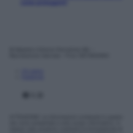
come proteggerli)
© Belpietro Edizioni Periodiche SRL –
Riproduzione riservata – P.Iva 13673600964
Chi siamo
Pubblicità
Facebook
X
Instagram
ATTENZIONE: Le informazioni contenute in questo
sito sono presentate a solo scopo informativo, in
nessun caso possono costituire la formulazione di