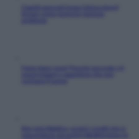
Capelli spezzati lungo l’attaccatura?
Scopri come risolvere l’annoso
problema
Fame dopo cena? Perché succede e 6
snack leggeri e appetitosi che non
rovinano il sonno
Non solo Maldive: scopri i coralli che si
nascondono nel nostro Mediterraneo (e