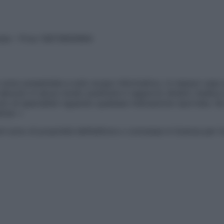
vata – P.Iva 13673600964
sono presentate a solo scopo informativo, in nessun caso p
devono in alcun modo sostituire il rapporto diretto medico-p
 di specialisti riguardo qualsiasi indicazione riportata. Se
aimer »
ticoli sono di proprietà dell’editore o concesse in licenza per 