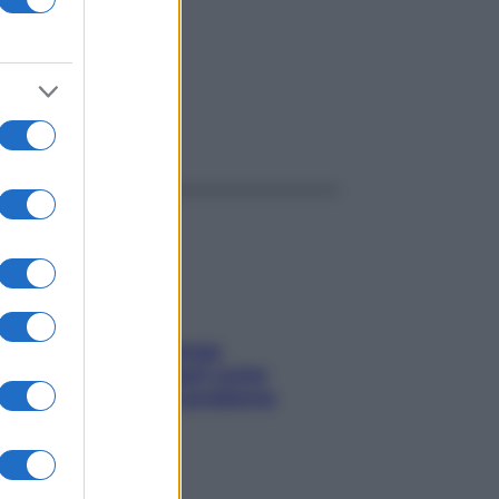
ggi anche
Capelli spezzati lungo
l’attaccatura? Scopri come
risolvere l’annoso problema