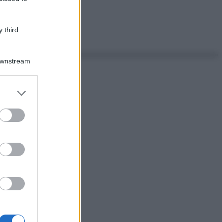
 third
Downstream
er and store
to grant or
ed purposes