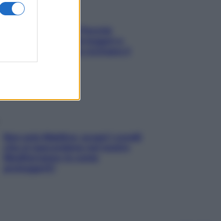
Fame dopo cena? Perché
succede e 6 snack leggeri e
appetitosi che non rovinano il
sonno
Non solo Maldive: scopri i coralli
che si nascondono nel nostro
Mediterraneo (e come
proteggerli)