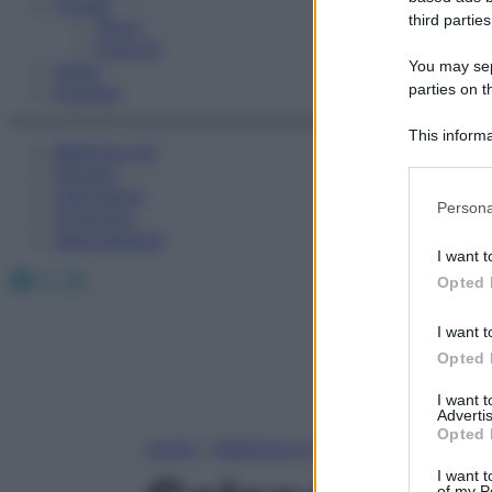
Fitness
third parties
Sport
Esercizi
You may sepa
Video
parties on t
Podcast
This informa
Medicina AZ
Participants
Farmaci
Calcolatori
Please note
Persona
Oroscopo
information 
Abbonamenti
deny consent
I want t
in below Go
Facebook
X
Instagram
Opted 
I want t
Opted 
I want 
Advertis
Opted 
Home
»
Medicina A-Z
I want t
of my P