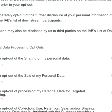
 prior to your opt-out.
rately opt-out of the further disclosure of your personal information by
he IAB’s list of downstream participants.
tion may also be disclosed by us to third parties on the IAB’s List of 
 that may further disclose it to other third parties.
 that this website/app uses one or more Google services and may gath
l Data Processing Opt Outs
including but not limited to your visit or usage behaviour. You may click 
 to Google and its third-party tags to use your data for below specifi
o opt-out of the Sharing of my personal data.
ogle consent section.
In
o opt-out of the Sale of my Personal Data.
In
to opt-out of processing my Personal Data for Targeted
ing.
In
o opt-out of Collection, Use, Retention, Sale, and/or Sharing
ersonal Data that Is Unrelated with the Purposes for which it