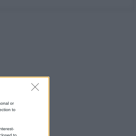
sonal or
ection to
nterest-
closed to