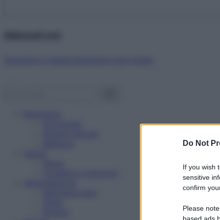
Abbonati ora!
Starbene ti regala benessere ogni mese!
Benessere
Psicologia
Rimedi naturali
Bellezza
Do Not Pr
Salute
News
If you wish 
Problemi e soluzioni
sensitive in
Alimentazione
confirm your
Mangiare sano
Diete
Please note
Ricette
based ads b