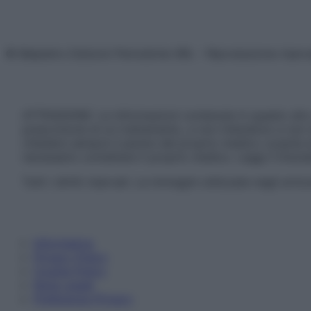
© Belpietro Edizioni Periodiche SRL – Riproduzione riser
ATTENZIONE: Le informazioni contenute in questo sito 
prescrizione di un trattamento, e non intendono e non 
chiedere sempre il parere del proprio medico curante e/o
necessario contattare il proprio medico. Leggi il Discl
Tutti i diritti riservati. Le immagini utilizzate negli ar
Informativa
Privacy Policy
Cookie Policy
Note Legali
Preferenze Privacy