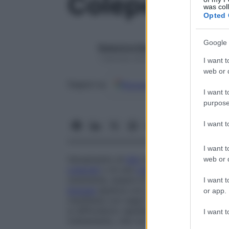
Coleperiton
was col
Opted 
Google 
Redazione Starbene
1 Gennaio 2025 – Lettura 1 minuto
I want t
web or d
Google
Discover
Fon
Seguici su
I want t
purpose
I want 
I want t
Versamento di
bile
nella cavità peritonea
web or d
colecisti
o di una
cisti
idatidea (
manifesta
raramente, essere di origine traumatica: 
I want t
biopsia
epatica con puntura attraverso la 
or app.
manifesta con segni di
peritonite
: dolori 
si diffondono rapidamente, e
contrazione
I want t
trattamento, che va intrapreso d’urgenza, 