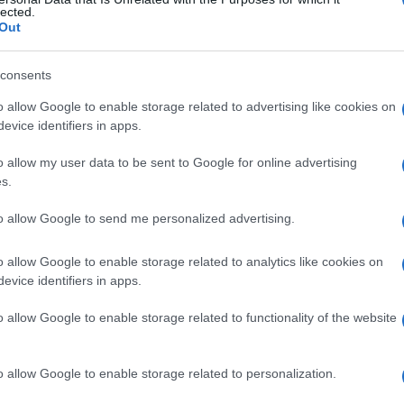
eo
lected.
Out
consents
Le
o allow Google to enable storage related to advertising like cookies on
evice identifiers in apps.
ti preferite
o allow my user data to be sent to Google for online advertising
s.
to allow Google to send me personalized advertising.
o allow Google to enable storage related to analytics like cookies on
le. Può prodursi spontaneamente, per rottura della
evice identifiers in apps.
zione
di una parassitosi, l’idatidosi) oppure, più
danno alla
colecisti
dopo
intervento chirurgico
o
o allow Google to enable storage related to functionality of the website
cute. Il coleperitoneo, o
peritonite biliare
, si
addominali all’
ipocondrio
(
zona
sotto le costole), che
difensiva della
parete
addominale alla palpazione. Il
o allow Google to enable storage related to personalization.
consiste nella riparazione chirurgica della
lesione
.