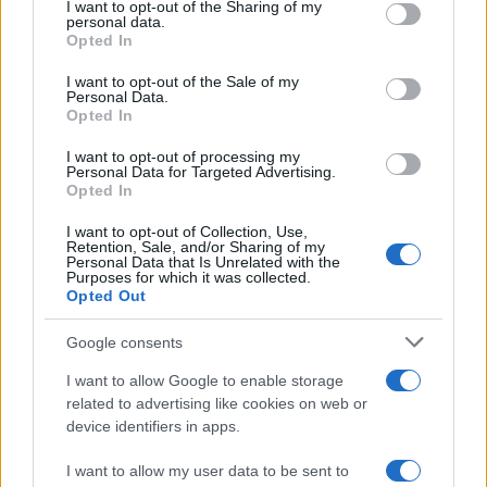
I want to opt-out of the Sharing of my
disclose it to other third parties.
personal data.
Opted In
Please note that this website/app uses one or more Google
services and may gather and store information including but
I want to opt-out of the Sale of my
Personal Data.
not limited to your visit or usage behaviour. You may click to
Opted In
grant or deny consent to Google and its third-party tags to
use your data for below specified purposes in below Google
I want to opt-out of processing my
consent section.
Personal Data for Targeted Advertising.
Opted In
I want to opt-out of Collection, Use,
Retention, Sale, and/or Sharing of my
Personal Data that Is Unrelated with the
Purposes for which it was collected.
Opted Out
Google consents
I want to allow Google to enable storage
related to advertising like cookies on web or
device identifiers in apps.
I want to allow my user data to be sent to