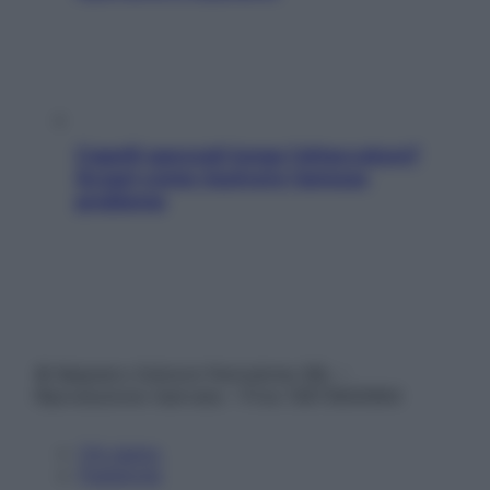
Capelli spezzati lungo l’attaccatura?
Scopri come risolvere l’annoso
problema
© Belpietro Edizioni Periodiche SRL –
Riproduzione riservata – P.Iva 13673600964
Chi siamo
Pubblicità