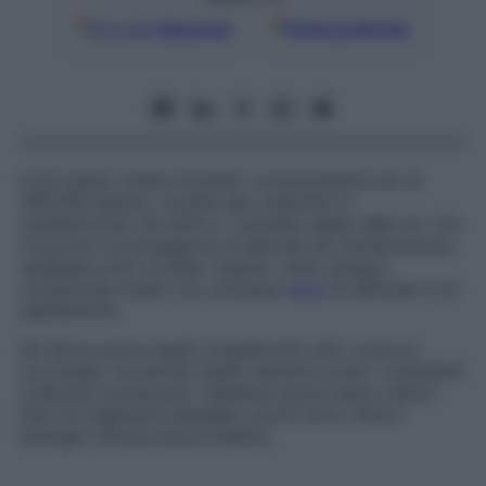
Google
Discover
Fonti preferite
Il più ampio ordine d’insetti, comprendente più di
300.000 specie. L’ordine dei coleotteri è
caratterizzato da elitre o custodie rigide delle ali, che
ricoprono e proteggono le delicate ali membranacee
ripiegate sotto di esse. Questo vasto gruppo
comprende insetti con un’ampia
serie
di abitudini e di
adattamenti.
Ne fanno parte insetti ampiamente utili, come le
coccinelle, ma anche insetti dannosi come i cosiddetti
coleotteri punteruolo
. Sebbene alcuni siano vettori
fisici di organismi patogeni, pochi sono vettori
biologici d’importanza medica.