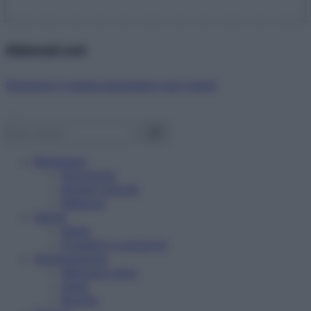
Abbonati ora!
Starbene ti regala benessere ogni mese!
Benessere
Psicologia
Rimedi naturali
Bellezza
Salute
News
Problemi e soluzioni
Alimentazione
Mangiare sano
Diete
Ricette