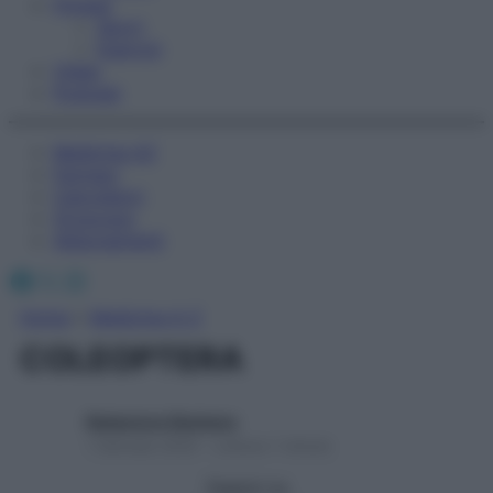
Fitness
Sport
Esercizi
Video
Podcast
Medicina AZ
Farmaci
Calcolatori
Oroscopo
Abbonamenti
Facebook
X
Instagram
Home
»
Medicina A-Z
COLEOPTERA
Redazione Starbene
1 Gennaio 2025 – Lettura 1 minuto
Seguici su