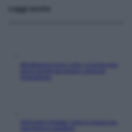
Leggi anche
Mindfulness tra le vette: a Cortina due
giorni lontani da stress e ansia da
smartphone
SOS pelle irritabile: tutte le mosse per
riportarla in equilibrio