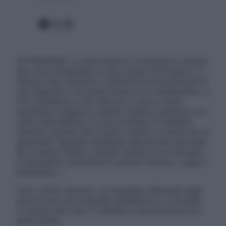
Facebook
X
Instagram
ATTENZIONE: Le informazioni contenute in questo
sito sono presentate a solo scopo informativo, in
nessun caso possono costituire la formulazione di
una diagnosi o la prescrizione di un trattamento, e
non intendono e non devono in alcun modo
sostituire il rapporto diretto medico-paziente o la
visita specialistica. Si raccomanda di chiedere
sempre il parere del proprio medico curante e/o di
specialisti riguardo qualsiasi indicazione riportata.
Se si hanno dubbi o quesiti sull’uso di un farmaco
è necessario contattare il proprio medico. Leggi il
Disclaimer »
Tutti i diritti riservati. Le immagini utilizzate negli
articoli sono di proprietà dell’editore o concesse
in licenza per l’uso. È vietata la riproduzione non
autorizzata.