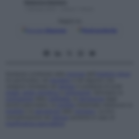
Redazione Starbene
1 Gennaio 2025 – Lettura 1 minuto
Seguici su
Google
Discover
Fonti preferite
Sostanze contenute nella
mucosa
dell’
intestino tenue
(in particolare, nel
duodeno
e nel digiuno) che
vengono immesse nel
sangue
in presenza di acidi
grassi
,
acido cloridrico
e
aminoacidi
. Stimolano la
contrazione
della
cistifellea
, la
secrezione
degli
enzimi pancreatici, la
motilità
intestinale; inibiscono la
motilità
e la
secrezione
dello
stomaco
. La loro
concentrazione nel
sangue
aumenta in caso di
insufficienza pancreatica
.