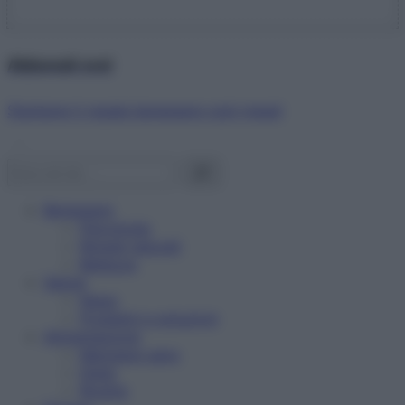
Abbonati ora!
Starbene ti regala benessere ogni mese!
Benessere
Psicologia
Rimedi naturali
Bellezza
Salute
News
Problemi e soluzioni
Alimentazione
Mangiare sano
Diete
Ricette