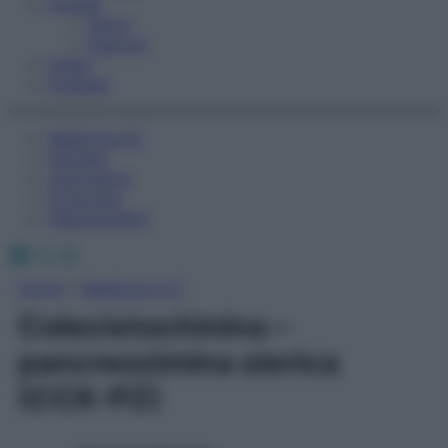
Fitness
Sport
Esercizi
Video
Podcast
Medicina AZ
Farmaci
Calcolatori
Oroscopo
Abbonamenti
Facebook
X
Instagram
Home
»
Medicina A-Z
Colecistochinina –
pancreozimina sierica
(CCK-PZ)