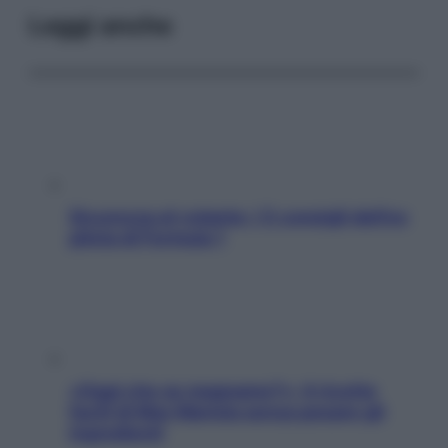
Leggi anche
Sicurezza al volante: i 5 consigli dell’ex
pilota di Formula 1
«Oggi che se magnamo?»: 4 ricette
facili di Max Mariola senza pesare gli
ingredienti