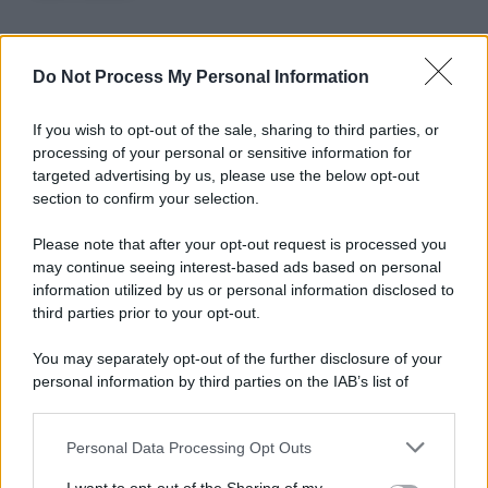
Do Not Process My Personal Information
Informativa
Privacy Policy
Cookie Policy
If you wish to opt-out of the sale, sharing to third parties, or
Note Legali
processing of your personal or sensitive information for
Preferenze Privacy
targeted advertising by us, please use the below opt-out
section to confirm your selection.
Please note that after your opt-out request is processed you
may continue seeing interest-based ads based on personal
information utilized by us or personal information disclosed to
third parties prior to your opt-out.
You may separately opt-out of the further disclosure of your
personal information by third parties on the IAB’s list of
downstream participants.
Personal Data Processing Opt Outs
This information may also be disclosed by us to third parties
on the IAB’s List of Downstream Participants that may further