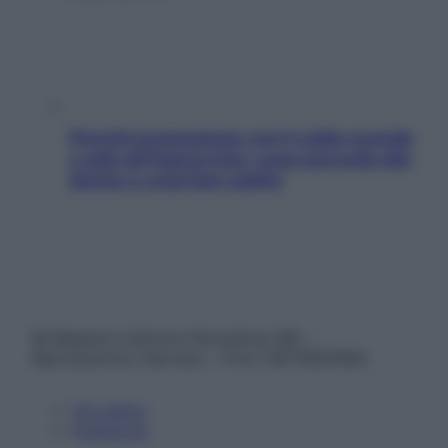
Perché la pressione con il caldo scende
e sale all’improvviso: cosa succede alle
donne e cosa fare subito
© Belpietro Edizioni Periodiche SRL –
Riproduzione riservata – P.Iva 13673600964
Chi siamo
Pubblicità