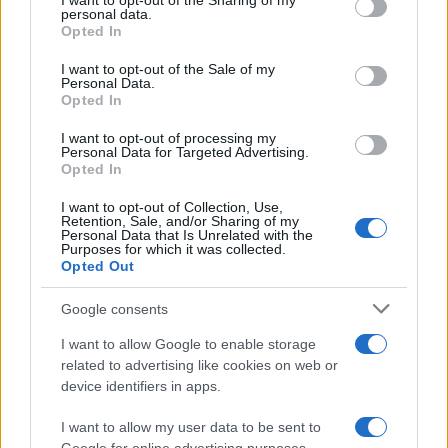
I want to opt-out of the Sharing of my
disclose it to other third parties.
personal data.
Opted In
Please note that this website/app uses one or more Google
services and may gather and store information including but
I want to opt-out of the Sale of my
Personal Data.
not limited to your visit or usage behaviour. You may click to
Opted In
grant or deny consent to Google and its third-party tags to
use your data for below specified purposes in below Google
I want to opt-out of processing my
consent section.
Personal Data for Targeted Advertising.
Opted In
I want to opt-out of Collection, Use,
Retention, Sale, and/or Sharing of my
Personal Data that Is Unrelated with the
Purposes for which it was collected.
Opted Out
Google consents
I want to allow Google to enable storage
related to advertising like cookies on web or
device identifiers in apps.
I want to allow my user data to be sent to