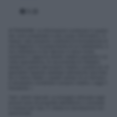
Facebook
X
Instagram
ATTENZIONE: Le informazioni contenute in questo
sito sono presentate a solo scopo informativo, in
nessun caso possono costituire la formulazione di
una diagnosi o la prescrizione di un trattamento, e
non intendono e non devono in alcun modo
sostituire il rapporto diretto medico-paziente o la
visita specialistica. Si raccomanda di chiedere
sempre il parere del proprio medico curante e/o di
specialisti riguardo qualsiasi indicazione riportata.
Se si hanno dubbi o quesiti sull’uso di un farmaco
è necessario contattare il proprio medico. Leggi il
Disclaimer »
Tutti i diritti riservati. Le immagini utilizzate negli
articoli sono di proprietà dell’editore o concesse
in licenza per l’uso. È vietata la riproduzione non
autorizzata.