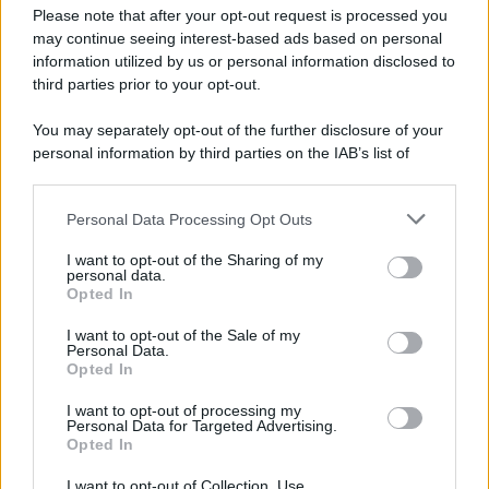
Preferenze Privacy
Please note that after your opt-out request is processed you
may continue seeing interest-based ads based on personal
information utilized by us or personal information disclosed to
third parties prior to your opt-out.
You may separately opt-out of the further disclosure of your
personal information by third parties on the IAB’s list of
downstream participants.
Personal Data Processing Opt Outs
This information may also be disclosed by us to third parties
on the IAB’s List of Downstream Participants that may further
I want to opt-out of the Sharing of my
disclose it to other third parties.
personal data.
Opted In
Please note that this website/app uses one or more Google
services and may gather and store information including but
I want to opt-out of the Sale of my
Personal Data.
not limited to your visit or usage behaviour. You may click to
Opted In
grant or deny consent to Google and its third-party tags to
use your data for below specified purposes in below Google
I want to opt-out of processing my
consent section.
Personal Data for Targeted Advertising.
Opted In
I want to opt-out of Collection, Use,