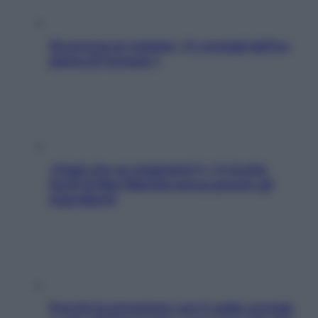
Sicurezza al volante: i 5 consigli dell’ex
pilota di Formula 1
«Oggi che se magnamo?»: 4 ricette
facili di Max Mariola senza pesare gli
ingredienti
Perché la pressione con il caldo scende