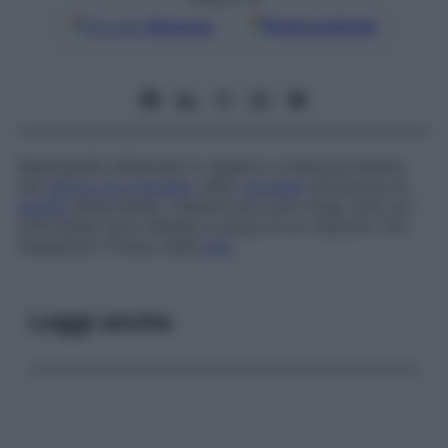
Google
Discover
Fonti preferite
Radiografia effettuata in seguito a iniezione diretta
del
mezzo di contrasto
nelle
vie biliari
attraverso la
parete
addominale. L’esame può aver luogo solo se i
dotti biliari sono dilatati a causa di un ostacolo che
impedisce il flusso della
bile
.
Leggi anche