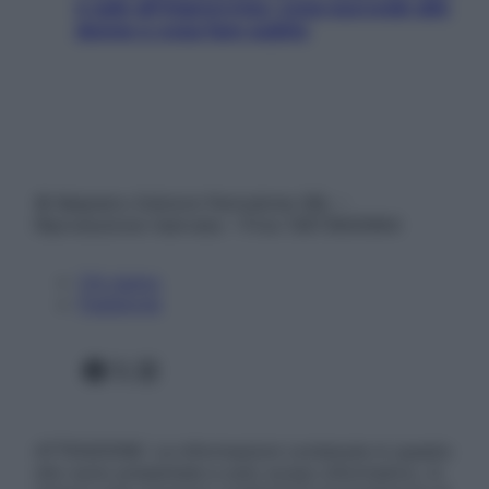
e sale all’improvviso: cosa succede alle
donne e cosa fare subito
© Belpietro Edizioni Periodiche SRL –
Riproduzione riservata – P.Iva 13673600964
Chi siamo
Pubblicità
Facebook
X
Instagram
ATTENZIONE: Le informazioni contenute in questo
sito sono presentate a solo scopo informativo, in