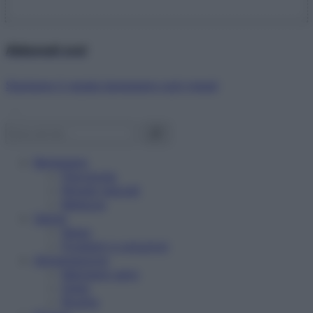
Abbonati ora!
Starbene ti regala benessere ogni mese!
Benessere
Psicologia
Rimedi naturali
Bellezza
Salute
News
Problemi e soluzioni
Alimentazione
Mangiare sano
Diete
Ricette