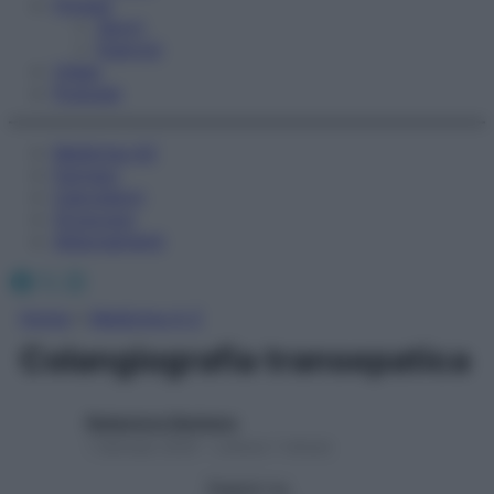
Fitness
Sport
Esercizi
Video
Podcast
Medicina AZ
Farmaci
Calcolatori
Oroscopo
Abbonamenti
Facebook
X
Instagram
Home
»
Medicina A-Z
Colangiografia transepatica
Redazione Starbene
1 Gennaio 2025 – Lettura 1 minuto
Seguici su