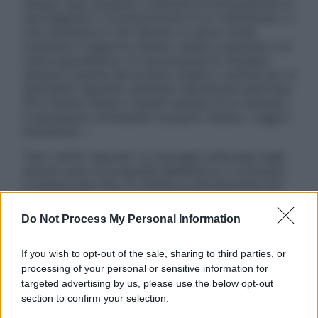
nessun caso possono costituire la formulazione di
una diagnosi o la prescrizione di un trattamento, e
non intendono e non devono in alcun modo
sostituire il rapporto diretto medico-paziente o la
visita specialistica. Si raccomanda di chiedere
sempre il parere del proprio medico curante e/o di
specialisti riguardo qualsiasi indicazione riportata.
Se si hanno dubbi o quesiti sull’uso di un farmaco
è necessario contattare il proprio medico. Leggi il
Disclaimer »
Tutti i diritti riservati. Le immagini utilizzate negli
articoli sono di proprietà dell’editore o concesse
in licenza per l’uso. È vietata la riproduzione non
autorizzata.
Do Not Process My Personal Information
If you wish to opt-out of the sale, sharing to third parties, or
Informativa
processing of your personal or sensitive information for
Privacy Policy
targeted advertising by us, please use the below opt-out
Cookie Policy
section to confirm your selection.
Note Legali