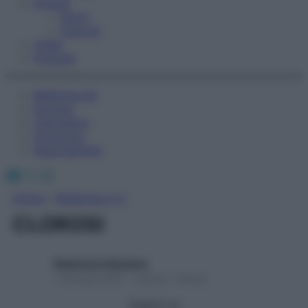
Fitness
Sport
Esercizi
Video
Podcast
Medicina AZ
Farmaci
Calcolatori
Oroscopo
Abbonamenti
Facebook
X
Instagram
Home
»
Medicina A-Z
CLOROSI
Redazione Starbene
1 Gennaio 2025 – Lettura 1 minuto
Seguici su