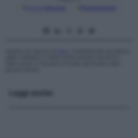
Google
Discover
Fonti preferite
Anemia da carenza di
ferro
, caratterizzata da pallore
giallo verdastro e detta anche
anemia clorotica
o
male verde
; si riscontra in modo particolare nelle
giovani donne.
Leggi anche