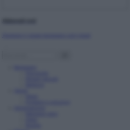
Abbonati ora!
Starbene ti regala benessere ogni mese!
Benessere
Psicologia
Rimedi naturali
Bellezza
Salute
News
Problemi e soluzioni
Alimentazione
Mangiare sano
Diete
Ricette