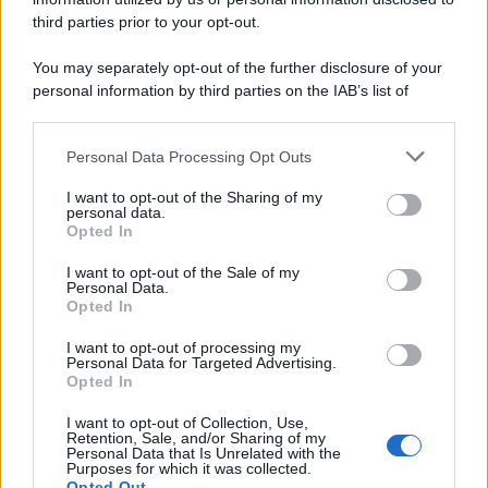
third parties prior to your opt-out.
You may separately opt-out of the further disclosure of your
personal information by third parties on the IAB’s list of
downstream participants.
Personal Data Processing Opt Outs
This information may also be disclosed by us to third parties
on the IAB’s List of Downstream Participants that may further
I want to opt-out of the Sharing of my
disclose it to other third parties.
personal data.
Opted In
Please note that this website/app uses one or more Google
services and may gather and store information including but
I want to opt-out of the Sale of my
Personal Data.
not limited to your visit or usage behaviour. You may click to
Opted In
grant or deny consent to Google and its third-party tags to
use your data for below specified purposes in below Google
I want to opt-out of processing my
consent section.
Personal Data for Targeted Advertising.
Opted In
I want to opt-out of Collection, Use,
Retention, Sale, and/or Sharing of my
Personal Data that Is Unrelated with the
Purposes for which it was collected.
Opted Out