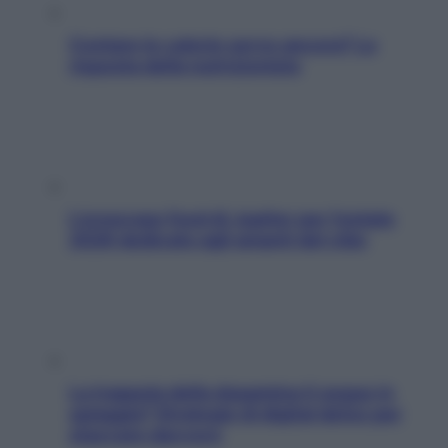
Contare le calorie serve ancora? La
risposta della nutrizionista
L’oroscopo food di Jupiter per l’estate
2026 dedicato agli amanti del cibo
La trappola della dopamina ti segue in
spiaggia? Strategie di digital detox per
staccare davvero