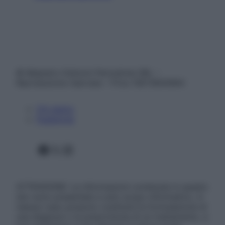
© Belpietro Edizioni Periodiche SRL –
Riproduzione riservata – P.Iva 13673600964
Chi siamo
Pubblicità
Facebook
X
Instagram
ATTENZIONE: Le informazioni contenute in questo
sito sono presentate a solo scopo informativo, in
nessun caso possono costituire la formulazione di
una diagnosi o la prescrizione di un trattamento, e