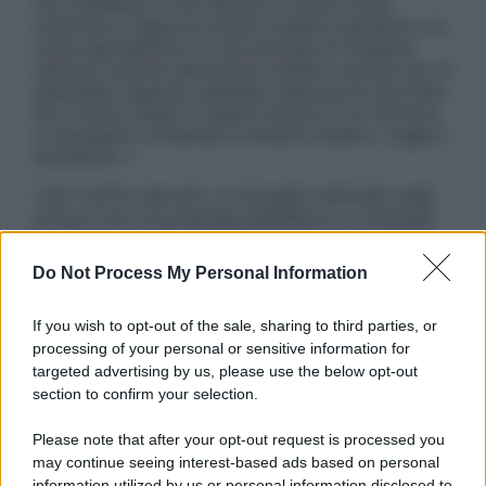
non intendono e non devono in alcun modo
sostituire il rapporto diretto medico-paziente o la
visita specialistica. Si raccomanda di chiedere
sempre il parere del proprio medico curante e/o di
specialisti riguardo qualsiasi indicazione riportata.
Se si hanno dubbi o quesiti sull’uso di un farmaco
è necessario contattare il proprio medico. Leggi il
Disclaimer »
Tutti i diritti riservati. Le immagini utilizzate negli
articoli sono di proprietà dell’editore o concesse
in licenza per l’uso. È vietata la riproduzione non
autorizzata.
Do Not Process My Personal Information
If you wish to opt-out of the sale, sharing to third parties, or
processing of your personal or sensitive information for
Informativa
targeted advertising by us, please use the below opt-out
Privacy Policy
section to confirm your selection.
Cookie Policy
Note Legali
Please note that after your opt-out request is processed you
Preferenze Privacy
may continue seeing interest-based ads based on personal
information utilized by us or personal information disclosed to