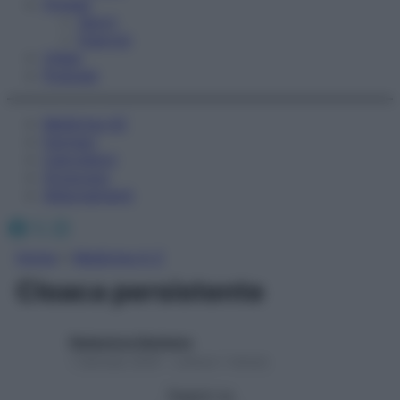
Fitness
Sport
Esercizi
Video
Podcast
Medicina AZ
Farmaci
Calcolatori
Oroscopo
Abbonamenti
Facebook
X
Instagram
Home
»
Medicina A-Z
Cloaca persistente
Redazione Starbene
1 Gennaio 2025 – Lettura 1 minuto
Seguici su