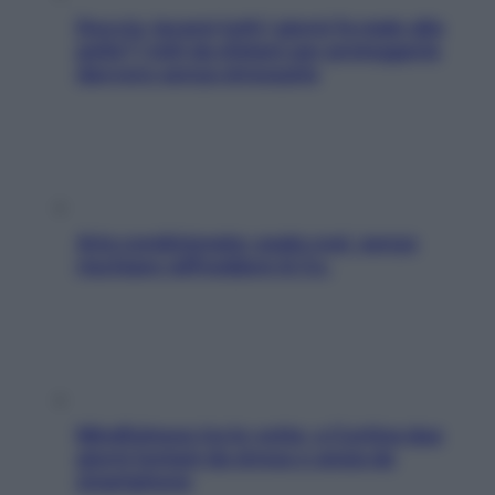
Doccia, lavarsi tutti i giorni fa male alla
pelle? I miti da sfatare per proteggerla
davvero senza stressarla
Aria condizionata: usala così, senza
rischiare raffreddore & Co.
Mindfulness tra le vette: a Cortina due
giorni lontani da stress e ansia da
smartphone