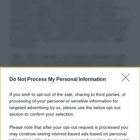
non intendono e non devono in alcun modo
sostituire il rapporto diretto medico-paziente o la
visita specialistica. Si raccomanda di chiedere
sempre il parere del proprio medico curante e/o di
specialisti riguardo qualsiasi indicazione riportata.
Se si hanno dubbi o quesiti sull’uso di un farmaco
è necessario contattare il proprio medico. Leggi il
Disclaimer »
Tutti i diritti riservati. Le immagini utilizzate negli
articoli sono di proprietà dell’editore o concesse
in licenza per l’uso. È vietata la riproduzione non
autorizzata.
Do Not Process My Personal Information
If you wish to opt-out of the sale, sharing to third parties, or
processing of your personal or sensitive information for
Informativa
targeted advertising by us, please use the below opt-out
Privacy Policy
section to confirm your selection.
Cookie Policy
Note Legali
Please note that after your opt-out request is processed you
Preferenze Privacy
may continue seeing interest-based ads based on personal