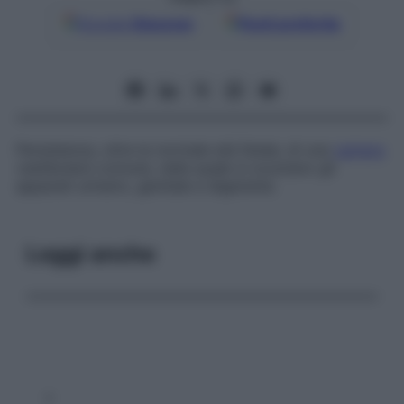
Google
Discover
Fonti preferite
Persistenza, oltre la normale età fetale, di una
camera
vestibolare comune, nella quale si svuotano gli
apparati urinario, genitale e digerente.
Leggi anche