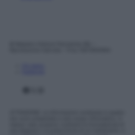
© Belpietro Edizioni Periodiche SRL –
Riproduzione riservata – P.Iva 13673600964
Chi siamo
Pubblicità
Facebook
X
Instagram
ATTENZIONE: Le informazioni contenute in questo
sito sono presentate a solo scopo informativo, in
nessun caso possono costituire la formulazione di
una diagnosi o la prescrizione di un trattamento, e