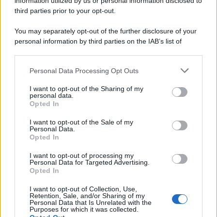
information utilized by us or personal information disclosed to
third parties prior to your opt-out.
You may separately opt-out of the further disclosure of your
personal information by third parties on the IAB’s list of
downstream participants.
Personal Data Processing Opt Outs
This information may also be disclosed by us to third parties
on the IAB’s List of Downstream Participants that may further
I want to opt-out of the Sharing of my
disclose it to other third parties.
personal data.
Opted In
Please note that this website/app uses one or more Google
services and may gather and store information including but
I want to opt-out of the Sale of my
Personal Data.
not limited to your visit or usage behaviour. You may click to
Opted In
grant or deny consent to Google and its third-party tags to
use your data for below specified purposes in below Google
I want to opt-out of processing my
consent section.
Personal Data for Targeted Advertising.
Opted In
I want to opt-out of Collection, Use,
Retention, Sale, and/or Sharing of my
Personal Data that Is Unrelated with the
Purposes for which it was collected.