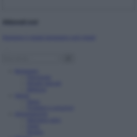
Abbonati ora!
Starbene ti regala benessere ogni mese!
Benessere
Psicologia
Rimedi naturali
Bellezza
Salute
News
Problemi e soluzioni
Alimentazione
Mangiare sano
Diete
Ricette