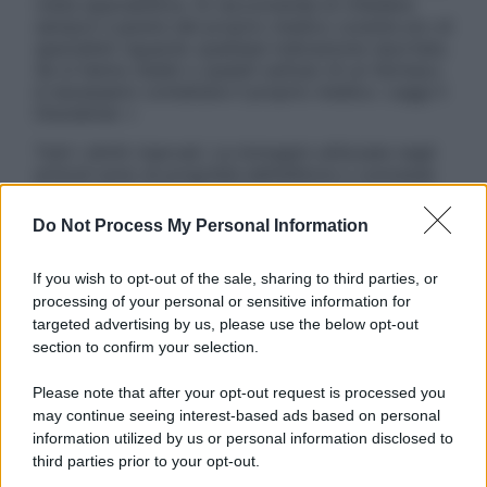
visita specialistica. Si raccomanda di chiedere
sempre il parere del proprio medico curante e/o di
specialisti riguardo qualsiasi indicazione riportata.
Se si hanno dubbi o quesiti sull’uso di un farmaco
è necessario contattare il proprio medico. Leggi il
Disclaimer »
Tutti i diritti riservati. Le immagini utilizzate negli
articoli sono di proprietà dell’editore o concesse
in licenza per l’uso. È vietata la riproduzione non
autorizzata.
Do Not Process My Personal Information
If you wish to opt-out of the sale, sharing to third parties, or
processing of your personal or sensitive information for
Informativa
targeted advertising by us, please use the below opt-out
Privacy Policy
section to confirm your selection.
Cookie Policy
Note Legali
Please note that after your opt-out request is processed you
Preferenze Privacy
may continue seeing interest-based ads based on personal
information utilized by us or personal information disclosed to
third parties prior to your opt-out.