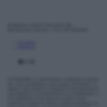
© Belpietro Edizioni Periodiche SRL –
Riproduzione riservata – P.Iva 13673600964
Chi siamo
Pubblicità
Facebook
X
Instagram
ATTENZIONE: Le informazioni contenute in questo
sito sono presentate a solo scopo informativo, in
nessun caso possono costituire la formulazione di
una diagnosi o la prescrizione di un trattamento, e
non intendono e non devono in alcun modo
sostituire il rapporto diretto medico-paziente o la