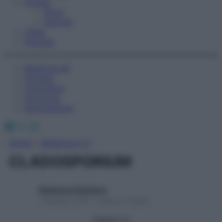
Fitness
Sport
Esercizi
Video
Podcast
Medicina AZ
Farmaci
Calcolatori
Oroscopo
Abbonamenti
Facebook
X
Instagram
Home
»
Medicina A-Z
CLADOSPORIUM
Redazione Starbene
1 Gennaio 2025 – Lettura 1 minuto
Seguici su