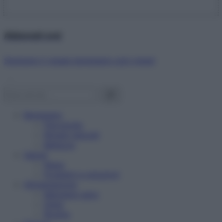
Abbonati ora!
Starbene ti regala benessere ogni mese!
Benessere
Psicologia
Rimedi naturali
Bellezza
Salute
News
Problemi e soluzioni
Alimentazione
Mangiare sano
Diete
Ricette