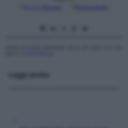
Google
Discover
Fonti preferite
Genere di
funghi
pigmentati, alcuni dei quali sono noti
agenti di
cromomicosi
.
Leggi anche