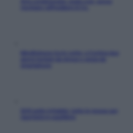
Aria condizionata: usala così, senza
rischiare raffreddore & Co.
Mindfulness tra le vette: a Cortina due
giorni lontani da stress e ansia da
smartphone
SOS pelle irritabile: tutte le mosse per
riportarla in equilibrio