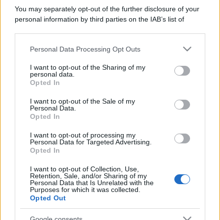
You may separately opt-out of the further disclosure of your
personal information by third parties on the IAB’s list of
downstream participants.
Personal Data Processing Opt Outs
This information may also be disclosed by us to third parties
on the IAB’s List of Downstream Participants that may further
I want to opt-out of the Sharing of my
disclose it to other third parties.
personal data.
Opted In
Please note that this website/app uses one or more Google
services and may gather and store information including but
I want to opt-out of the Sale of my
Personal Data.
not limited to your visit or usage behaviour. You may click to
Opted In
grant or deny consent to Google and its third-party tags to
use your data for below specified purposes in below Google
I want to opt-out of processing my
consent section.
Personal Data for Targeted Advertising.
Opted In
I want to opt-out of Collection, Use,
Retention, Sale, and/or Sharing of my
Personal Data that Is Unrelated with the
Purposes for which it was collected.
Opted Out
Google consents